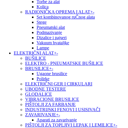
Torbe za alat
Kolica
RADIONIČKA OPREMA I ALAT
+
-
Set kombinovanog ruČnog alata
Stege
Pneumatski alat
Podmazivanje
Dizalice i pajseri
Vakuum hvataljke
Lampe
ELEKTRIČNI ALAT
+
-
BUŠILICE
ELEKTRO - PNEUMATSKE BUŠILICE
BRUSILICE
+
-
Ugaone brusilice
Polirke
ELEKTRIČNI GER I CIRKULARI
UBODNE TESTERE
GLODALICE
VIBRACIONE BRUSILICE
PIŠTOLJI ZA FARBANJE
INDUSTRIJSKI FENOVI I USISIVAČI
ZAVARIVANJE
+
-
Aparati za zavarivanje
PIŠTOLJI ZA TOPLJIVI LEPAK I LEMILICE
+
-