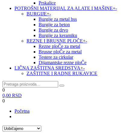
Prskalice
POTROŠNI MATERIJAL ZA ALATE I MAŠINE
+
-
BURGIJE
+
-
Burgije za metal hss
Burgije za beton
Burgije za drvo
Burgije za keramiku
REZNE I BRUSNE PLOČE
+
-
Rezne ploČe za metal
Brusne ploČe za metal
Testere za cirkular
Dijamantske rezne ploČe
LIČNA ZAŠTITNA SREDSTVA
+
-
ZAŠTITNE I RADNE RUKAVICE
0
0,00
RSD
0
Početna