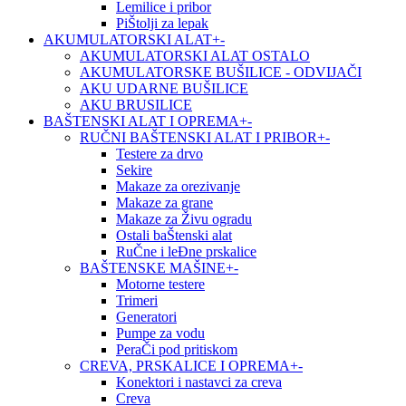
Lemilice i pribor
PiŠtolji za lepak
AKUMULATORSKI ALAT
+
-
AKUMULATORSKI ALAT OSTALO
AKUMULATORSKE BUŠILICE - ODVIJAČI
AKU UDARNE BUŠILICE
AKU BRUSILICE
BAŠTENSKI ALAT I OPREMA
+
-
RUČNI BAŠTENSKI ALAT I PRIBOR
+
-
Testere za drvo
Sekire
Makaze za orezivanje
Makaze za grane
Makaze za Živu ogradu
Ostali baŠtenski alat
RuČne i leĐne prskalice
BAŠTENSKE MAŠINE
+
-
Motorne testere
Trimeri
Generatori
Pumpe za vodu
PeraČi pod pritiskom
CREVA, PRSKALICE I OPREMA
+
-
Konektori i nastavci za creva
Creva