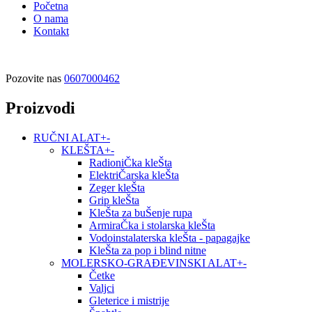
Početna
O nama
Kontakt
Pozovite nas
0607000462
Proizvodi
RUČNI ALAT
+
-
KLEŠTA
+
-
RadioniČka kleŠta
ElektriČarska kleŠta
Zeger kleŠta
Grip kleŠta
KleŠta za buŠenje rupa
ArmiraČka i stolarska kleŠta
Vodoinstalaterska kleŠta - papagajke
KleŠta za pop i blind nitne
MOLERSKO-GRAĐEVINSKI ALAT
+
-
Četke
Valjci
Gleterice i mistrije