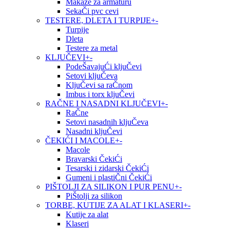
Makaze za armaturu
SekaČi pvc cevi
TESTERE, DLETA I TURPIJE
+
-
Turpije
Dleta
Testere za metal
KLJUČEVI
+
-
PodeŠavajuĆi kljuČevi
Setovi kljuČeva
KljuČevi sa raČnom
Imbus i torx kljuČevi
RAČNE I NASADNI KLJUČEVI
+
-
RaČne
Setovi nasadnih kljuČeva
Nasadni kljuČevi
ČEKIĆI I MACOLE
+
-
Macole
Bravarski ČekiĆi
Tesarski i zidarski ČekiĆi
Gumeni i plastiČni ČekiĆi
PIŠTOLJI ZA SILIKON I PUR PENU
+
-
PiŠtolji za silikon
TORBE, KUTIJE ZA ALAT I KLASERI
+
-
Kutije za alat
Klaseri