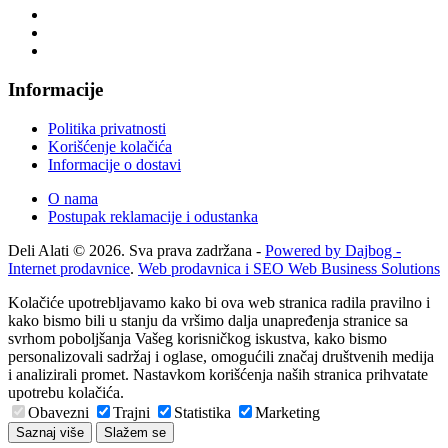
Informacije
Politika privatnosti
Korišćenje kolačića
Informacije o dostavi
O nama
Postupak reklamacije i odustanka
Deli Alati © 2026. Sva prava zadržana -
Powered by Dajbog -
Internet prodavnice
.
Web prodavnica i SEO Web Business Solutions
Kolačiće upotrebljavamo kako bi ova web stranica radila pravilno i
kako bismo bili u stanju da vršimo dalja unapređenja stranice sa
svrhom poboljšanja Vašeg korisničkog iskustva, kako bismo
personalizovali sadržaj i oglase, omogućili značaj društvenih medija
i analizirali promet. Nastavkom korišćenja naših stranica prihvatate
upotrebu kolačića.
Obavezni
Trajni
Statistika
Marketing
Saznaj više
Slažem se