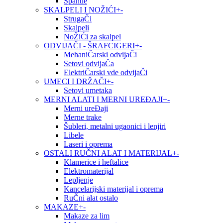
Špahtle
SKALPELI I NOŽIĆI
+
-
StrugaČi
Skalpeli
NoŽiĆi za skalpel
ODVIJAČI - ŠRAFCIGERI
+
-
MehaniČarski odvijaČi
Setovi odvijaČa
ElektriČarski vde odvijaČi
UMECI I DRŽAČI
+
-
Setovi umetaka
MERNI ALATI I MERNI UREĐAJI
+
-
Merni ureĐaji
Merne trake
Šubleri, metalni ugaonici i lenjiri
Libele
Laseri i oprema
OSTALI RUČNI ALAT I MATERIJAL
+
-
Klamerice i heftalice
Elektromaterijal
Lepljenje
Kancelarijski materijal i oprema
RuČni alat ostalo
MAKAZE
+
-
Makaze za lim