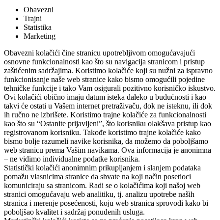
Obavezni
Trajni
Statistika
Marketing
Obavezni kolačići čine stranicu upotrebljivom omogućavajući
osnovne funkcionalnosti kao što su navigacija stranicom i pristup
zaštićenim sadržajima. Koristimo kolačiće koji su nužni za ispravno
funkcionisanje naše web stranice kako bismo omogućili pojedine
tehničke funkcije i tako Vam osigurali pozitivno korisničko iskustvo.
Ovi kolačići obično imaju datum isteka daleko u budućnosti i kao
takvi će ostati u Vašem internet pretraživaču, dok ne isteknu, ili dok
ih ručno ne izbrišete. Koristimo trajne kolačiće za funkcionalnosti
kao što su “Ostanite prijavljeni”, što korisniku olakšava pristup kao
registrovanom korisniku. Takođe koristimo trajne kolačiće kako
bismo bolje razumeli navike korisnika, da možemo da poboljšamo
web stranicu prema Vašim navikama. Ova informacija je anonimna
– ne vidimo individualne podatke korisnika.
Statistički kolačići anonimnim prikupljanjem i slanjem podataka
pomažu vlasnicima stranice da shvate na koji način posetioci
komuniciraju sa stranicom. Radi se o kolačićima koji našoj web
stranici omogućavaju web analitiku, tj. analizu upotrebe naših
stranica i merenje posećenosti, koju web stranica sprovodi kako bi
poboljšao kvalitet i sadržaj ponuđenih usluga.