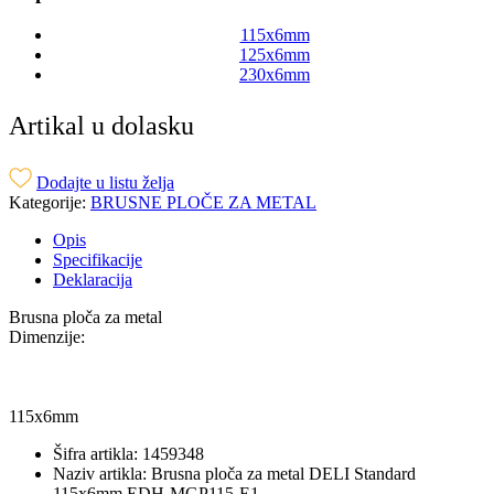
115x6mm
125x6mm
230x6mm
Artikal u dolasku
Dodajte u listu želja
Kategorije:
BRUSNE PLOČE ZA METAL
Opis
Specifikacije
Deklaracija
Brusna ploča za metal
Dimenzije:
115x6mm
Šifra artikla: 1459348
Naziv artikla: Brusna ploča za metal DELI Standard
115x6mm EDH-MGP115-E1