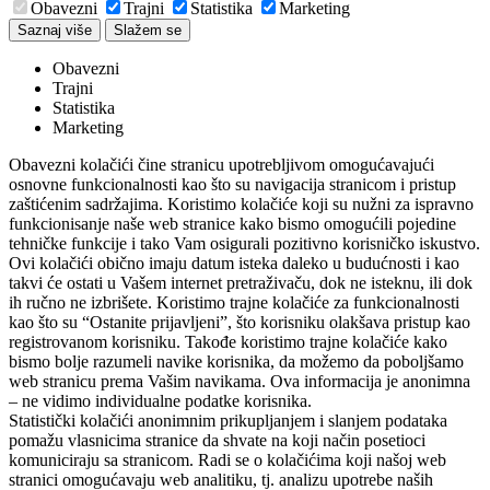
Obavezni
Trajni
Statistika
Marketing
Saznaj više
Slažem se
Obavezni
Trajni
Statistika
Marketing
Obavezni kolačići čine stranicu upotrebljivom omogućavajući
osnovne funkcionalnosti kao što su navigacija stranicom i pristup
zaštićenim sadržajima. Koristimo kolačiće koji su nužni za ispravno
funkcionisanje naše web stranice kako bismo omogućili pojedine
tehničke funkcije i tako Vam osigurali pozitivno korisničko iskustvo.
Ovi kolačići obično imaju datum isteka daleko u budućnosti i kao
takvi će ostati u Vašem internet pretraživaču, dok ne isteknu, ili dok
ih ručno ne izbrišete. Koristimo trajne kolačiće za funkcionalnosti
kao što su “Ostanite prijavljeni”, što korisniku olakšava pristup kao
registrovanom korisniku. Takođe koristimo trajne kolačiće kako
bismo bolje razumeli navike korisnika, da možemo da poboljšamo
web stranicu prema Vašim navikama. Ova informacija je anonimna
– ne vidimo individualne podatke korisnika.
Statistički kolačići anonimnim prikupljanjem i slanjem podataka
pomažu vlasnicima stranice da shvate na koji način posetioci
komuniciraju sa stranicom. Radi se o kolačićima koji našoj web
stranici omogućavaju web analitiku, tj. analizu upotrebe naših