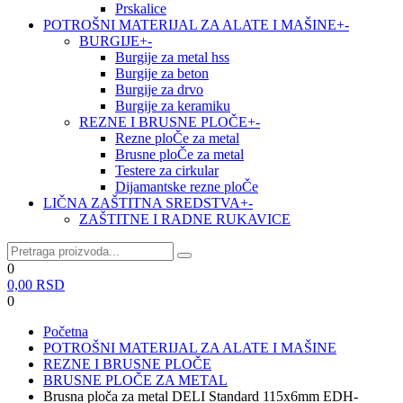
Prskalice
POTROŠNI MATERIJAL ZA ALATE I MAŠINE
+
-
BURGIJE
+
-
Burgije za metal hss
Burgije za beton
Burgije za drvo
Burgije za keramiku
REZNE I BRUSNE PLOČE
+
-
Rezne ploČe za metal
Brusne ploČe za metal
Testere za cirkular
Dijamantske rezne ploČe
LIČNA ZAŠTITNA SREDSTVA
+
-
ZAŠTITNE I RADNE RUKAVICE
0
0,00
RSD
0
Početna
POTROŠNI MATERIJAL ZA ALATE I MAŠINE
REZNE I BRUSNE PLOČE
BRUSNE PLOČE ZA METAL
Brusna ploča za metal DELI Standard 115x6mm EDH-