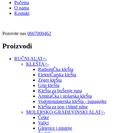
Početna
O nama
Kontakt
Pozovite nas
0607000462
Proizvodi
RUČNI ALAT
+
-
KLEŠTA
+
-
RadioniČka kleŠta
ElektriČarska kleŠta
Zeger kleŠta
Grip kleŠta
KleŠta za buŠenje rupa
ArmiraČka i stolarska kleŠta
Vodoinstalaterska kleŠta - papagajke
KleŠta za pop i blind nitne
MOLERSKO-GRAĐEVINSKI ALAT
+
-
Četke
Valjci
Gleterice i mistrije