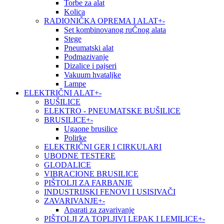
Torbe za alat
Kolica
RADIONIČKA OPREMA I ALAT
+
-
Set kombinovanog ruČnog alata
Stege
Pneumatski alat
Podmazivanje
Dizalice i pajseri
Vakuum hvataljke
Lampe
ELEKTRIČNI ALAT
+
-
BUŠILICE
ELEKTRO - PNEUMATSKE BUŠILICE
BRUSILICE
+
-
Ugaone brusilice
Polirke
ELEKTRIČNI GER I CIRKULARI
UBODNE TESTERE
GLODALICE
VIBRACIONE BRUSILICE
PIŠTOLJI ZA FARBANJE
INDUSTRIJSKI FENOVI I USISIVAČI
ZAVARIVANJE
+
-
Aparati za zavarivanje
PIŠTOLJI ZA TOPLJIVI LEPAK I LEMILICE
+
-