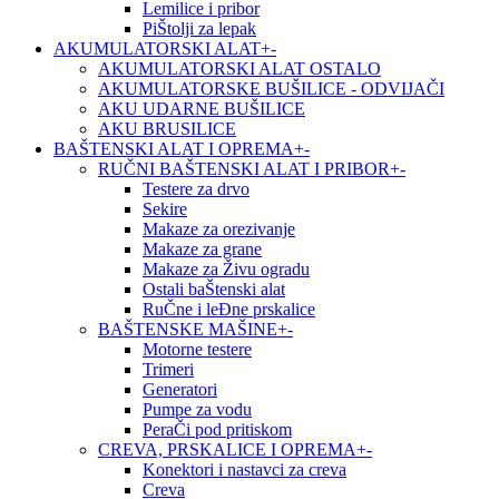
Lemilice i pribor
PiŠtolji za lepak
AKUMULATORSKI ALAT
+
-
AKUMULATORSKI ALAT OSTALO
AKUMULATORSKE BUŠILICE - ODVIJAČI
AKU UDARNE BUŠILICE
AKU BRUSILICE
BAŠTENSKI ALAT I OPREMA
+
-
RUČNI BAŠTENSKI ALAT I PRIBOR
+
-
Testere za drvo
Sekire
Makaze za orezivanje
Makaze za grane
Makaze za Živu ogradu
Ostali baŠtenski alat
RuČne i leĐne prskalice
BAŠTENSKE MAŠINE
+
-
Motorne testere
Trimeri
Generatori
Pumpe za vodu
PeraČi pod pritiskom
CREVA, PRSKALICE I OPREMA
+
-
Konektori i nastavci za creva
Creva