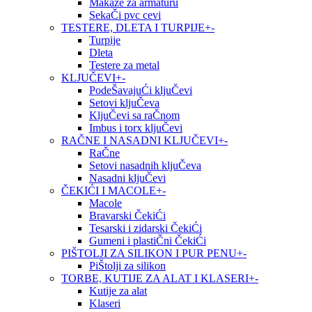
Makaze za armaturu
SekaČi pvc cevi
TESTERE, DLETA I TURPIJE
+
-
Turpije
Dleta
Testere za metal
KLJUČEVI
+
-
PodeŠavajuĆi kljuČevi
Setovi kljuČeva
KljuČevi sa raČnom
Imbus i torx kljuČevi
RAČNE I NASADNI KLJUČEVI
+
-
RaČne
Setovi nasadnih kljuČeva
Nasadni kljuČevi
ČEKIĆI I MACOLE
+
-
Macole
Bravarski ČekiĆi
Tesarski i zidarski ČekiĆi
Gumeni i plastiČni ČekiĆi
PIŠTOLJI ZA SILIKON I PUR PENU
+
-
PiŠtolji za silikon
TORBE, KUTIJE ZA ALAT I KLASERI
+
-
Kutije za alat
Klaseri