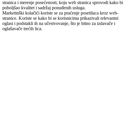
stranica i merenje posećenosti, koju web stranica sprovodi kako bi
poboljšao kvalitet i sadržaj ponuđenih usluga.
Marketinški kolačići koriste se za praćenje posetilaca kroz web-
stranice. Koriste se kako bi se korisnicima prikazivali relevantni
oglasi i podstakli ih na učestvovanje, što je bitno za izdavače i
oglašavače trećih lica.