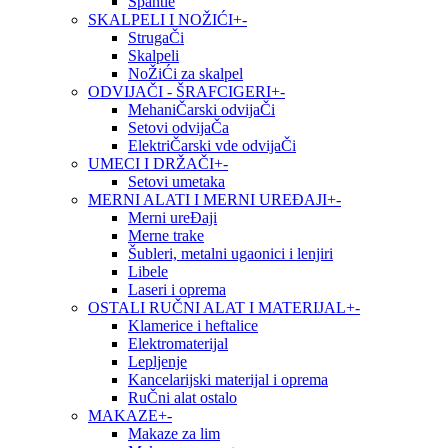
Špahtle
SKALPELI I NOŽIĆI
+
-
StrugaČi
Skalpeli
NoŽiĆi za skalpel
ODVIJAČI - ŠRAFCIGERI
+
-
MehaniČarski odvijaČi
Setovi odvijaČa
ElektriČarski vde odvijaČi
UMECI I DRŽAČI
+
-
Setovi umetaka
MERNI ALATI I MERNI UREĐAJI
+
-
Merni ureĐaji
Merne trake
Šubleri, metalni ugaonici i lenjiri
Libele
Laseri i oprema
OSTALI RUČNI ALAT I MATERIJAL
+
-
Klamerice i heftalice
Elektromaterijal
Lepljenje
Kancelarijski materijal i oprema
RuČni alat ostalo
MAKAZE
+
-
Makaze za lim