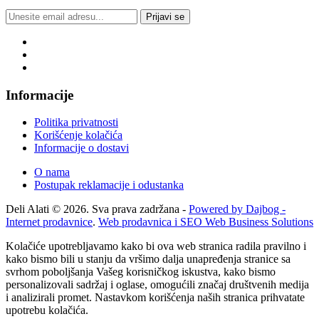
Prijavi se
Informacije
Politika privatnosti
Korišćenje kolačića
Informacije o dostavi
O nama
Postupak reklamacije i odustanka
Deli Alati © 2026. Sva prava zadržana -
Powered by Dajbog -
Internet prodavnice
.
Web prodavnica i SEO Web Business Solutions
Kolačiće upotrebljavamo kako bi ova web stranica radila pravilno i
kako bismo bili u stanju da vršimo dalja unapređenja stranice sa
svrhom poboljšanja Vašeg korisničkog iskustva, kako bismo
personalizovali sadržaj i oglase, omogućili značaj društvenih medija
i analizirali promet. Nastavkom korišćenja naših stranica prihvatate
upotrebu kolačića.