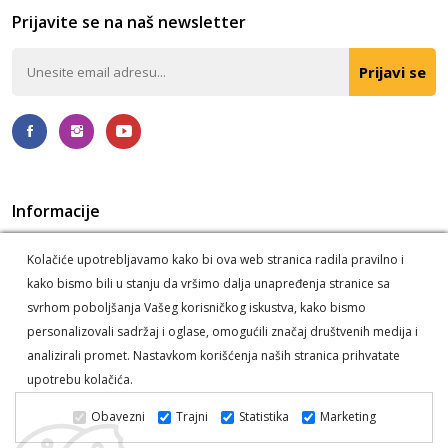
Prijavite se na naš newsletter
Prijavi se
Informacije
Politika privatnosti
O nama
Kolačiće upotrebljavamo kako bi ova web stranica radila pravilno i
Korišćenje kolačića
Postupak reklamacije i odustanka
kako bismo bili u stanju da vršimo dalja unapređenja stranice sa
Informacije o dostavi
svrhom poboljšanja Vašeg korisničkog iskustva, kako bismo
personalizovali sadržaj i oglase, omogućili značaj društvenih medija i
analizirali promet. Nastavkom korišćenja naših stranica prihvatate
upotrebu kolačića.
Deli Alati © 2026. Sva prava zadržana -
Powered by Dajbog -
Obavezni
Trajni
Statistika
Marketing
Internet prodavnice
.
Web prodavnica i SEO Web Business