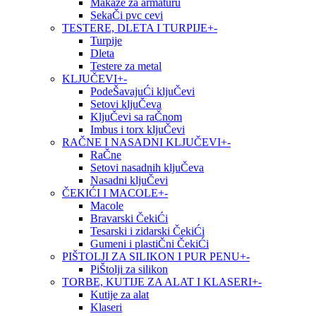
Makaze za armaturu
SekaČi pvc cevi
TESTERE, DLETA I TURPIJE
+
-
Turpije
Dleta
Testere za metal
KLJUČEVI
+
-
PodeŠavajuĆi kljuČevi
Setovi kljuČeva
KljuČevi sa raČnom
Imbus i torx kljuČevi
RAČNE I NASADNI KLJUČEVI
+
-
RaČne
Setovi nasadnih kljuČeva
Nasadni kljuČevi
ČEKIĆI I MACOLE
+
-
Macole
Bravarski ČekiĆi
Tesarski i zidarski ČekiĆi
Gumeni i plastiČni ČekiĆi
PIŠTOLJI ZA SILIKON I PUR PENU
+
-
PiŠtolji za silikon
TORBE, KUTIJE ZA ALAT I KLASERI
+
-
Kutije za alat
Klaseri