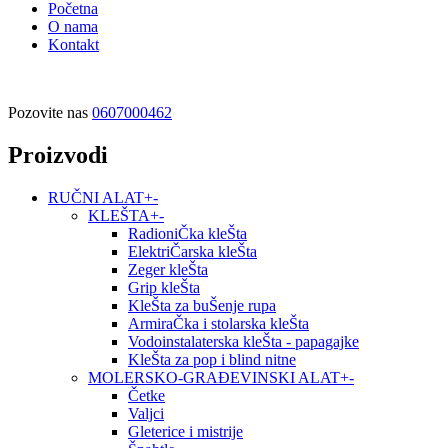
Početna
O nama
Kontakt
Pozovite nas
0607000462
Proizvodi
RUČNI ALAT
+
-
KLEŠTA
+
-
RadioniČka kleŠta
ElektriČarska kleŠta
Zeger kleŠta
Grip kleŠta
KleŠta za buŠenje rupa
ArmiraČka i stolarska kleŠta
Vodoinstalaterska kleŠta - papagajke
KleŠta za pop i blind nitne
MOLERSKO-GRAĐEVINSKI ALAT
+
-
Četke
Valjci
Gleterice i mistrije