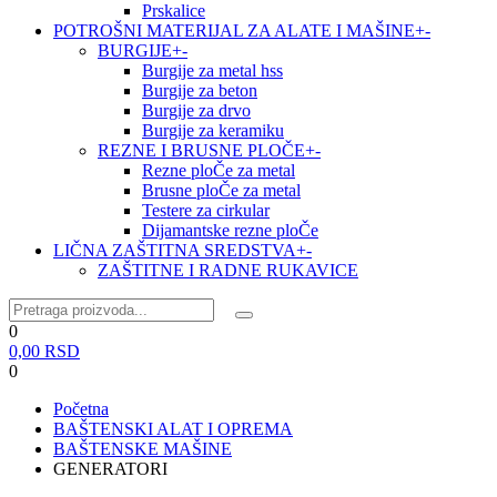
Prskalice
POTROŠNI MATERIJAL ZA ALATE I MAŠINE
+
-
BURGIJE
+
-
Burgije za metal hss
Burgije za beton
Burgije za drvo
Burgije za keramiku
REZNE I BRUSNE PLOČE
+
-
Rezne ploČe za metal
Brusne ploČe za metal
Testere za cirkular
Dijamantske rezne ploČe
LIČNA ZAŠTITNA SREDSTVA
+
-
ZAŠTITNE I RADNE RUKAVICE
0
0,00
RSD
0
Početna
BAŠTENSKI ALAT I OPREMA
BAŠTENSKE MAŠINE
GENERATORI