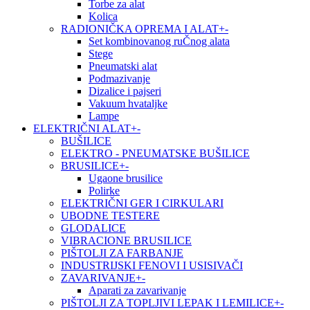
Torbe za alat
Kolica
RADIONIČKA OPREMA I ALAT
+
-
Set kombinovanog ruČnog alata
Stege
Pneumatski alat
Podmazivanje
Dizalice i pajseri
Vakuum hvataljke
Lampe
ELEKTRIČNI ALAT
+
-
BUŠILICE
ELEKTRO - PNEUMATSKE BUŠILICE
BRUSILICE
+
-
Ugaone brusilice
Polirke
ELEKTRIČNI GER I CIRKULARI
UBODNE TESTERE
GLODALICE
VIBRACIONE BRUSILICE
PIŠTOLJI ZA FARBANJE
INDUSTRIJSKI FENOVI I USISIVAČI
ZAVARIVANJE
+
-
Aparati za zavarivanje
PIŠTOLJI ZA TOPLJIVI LEPAK I LEMILICE
+
-