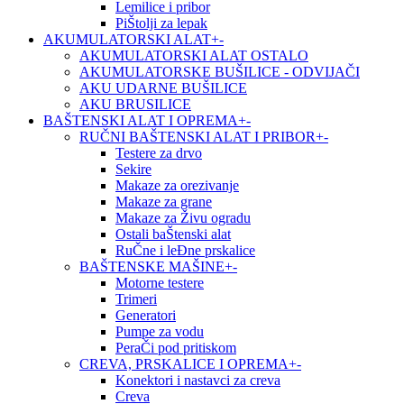
Lemilice i pribor
PiŠtolji za lepak
AKUMULATORSKI ALAT
+
-
AKUMULATORSKI ALAT OSTALO
AKUMULATORSKE BUŠILICE - ODVIJAČI
AKU UDARNE BUŠILICE
AKU BRUSILICE
BAŠTENSKI ALAT I OPREMA
+
-
RUČNI BAŠTENSKI ALAT I PRIBOR
+
-
Testere za drvo
Sekire
Makaze za orezivanje
Makaze za grane
Makaze za Živu ogradu
Ostali baŠtenski alat
RuČne i leĐne prskalice
BAŠTENSKE MAŠINE
+
-
Motorne testere
Trimeri
Generatori
Pumpe za vodu
PeraČi pod pritiskom
CREVA, PRSKALICE I OPREMA
+
-
Konektori i nastavci za creva
Creva