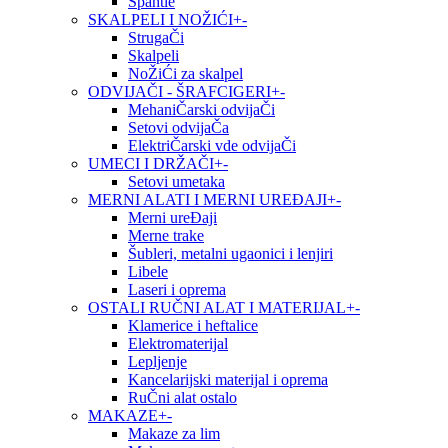
Špahtle
SKALPELI I NOŽIĆI
+
-
StrugaČi
Skalpeli
NoŽiĆi za skalpel
ODVIJAČI - ŠRAFCIGERI
+
-
MehaniČarski odvijaČi
Setovi odvijaČa
ElektriČarski vde odvijaČi
UMECI I DRŽAČI
+
-
Setovi umetaka
MERNI ALATI I MERNI UREĐAJI
+
-
Merni ureĐaji
Merne trake
Šubleri, metalni ugaonici i lenjiri
Libele
Laseri i oprema
OSTALI RUČNI ALAT I MATERIJAL
+
-
Klamerice i heftalice
Elektromaterijal
Lepljenje
Kancelarijski materijal i oprema
RuČni alat ostalo
MAKAZE
+
-
Makaze za lim