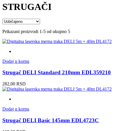
STRUGAČI
Prikazani proizvodi 1-5 od ukupno 5
Dodaj u korpu
Strugač DELI Standard 210mm EDL359210
282,00
RSD
Dodaj u korpu
Strugač DELI Basic 145mm EDL4723C