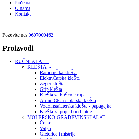
Početna
O nama
Kontakt
Pozovite nas
0607000462
Proizvodi
RUČNI ALAT
+
-
KLEŠTA
+
-
RadioniČka kleŠta
ElektriČarska kleŠta
Zeger kleŠta
Grip kleŠta
KleŠta za buŠenje rupa
ArmiraČka i stolarska kleŠta
Vodoinstalaterska kleŠta - papagajke
KleŠta za pop i blind nitne
MOLERSKO-GRAĐEVINSKI ALAT
+
-
Četke
Valjci
Gleterice i mistrije