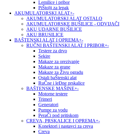
Lemilice i pribor
PiŠtolji za lepak
AKUMULATORSKI ALAT
+
-
AKUMULATORSKI ALAT OSTALO
AKUMULATORSKE BUŠILICE - ODVIJAČI
AKU UDARNE BUŠILICE
AKU BRUSILICE
BAŠTENSKI ALAT I OPREMA
+
-
RUČNI BAŠTENSKI ALAT I PRIBOR
+
-
Testere za drvo
Sekire
Makaze za orezivanje
Makaze za grane
Makaze za Živu ogradu
Ostali baŠtenski alat
RuČne i leĐne prskalice
BAŠTENSKE MAŠINE
+
-
Motorne testere
Trimeri
Generatori
Pumpe za vodu
PeraČi pod pritiskom
CREVA, PRSKALICE I OPREMA
+
-
Konektori i nastavci za creva
Creva