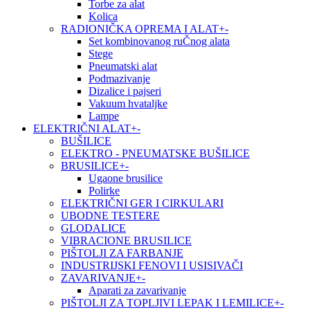
Torbe za alat
Kolica
RADIONIČKA OPREMA I ALAT
+
-
Set kombinovanog ruČnog alata
Stege
Pneumatski alat
Podmazivanje
Dizalice i pajseri
Vakuum hvataljke
Lampe
ELEKTRIČNI ALAT
+
-
BUŠILICE
ELEKTRO - PNEUMATSKE BUŠILICE
BRUSILICE
+
-
Ugaone brusilice
Polirke
ELEKTRIČNI GER I CIRKULARI
UBODNE TESTERE
GLODALICE
VIBRACIONE BRUSILICE
PIŠTOLJI ZA FARBANJE
INDUSTRIJSKI FENOVI I USISIVAČI
ZAVARIVANJE
+
-
Aparati za zavarivanje
PIŠTOLJI ZA TOPLJIVI LEPAK I LEMILICE
+
-