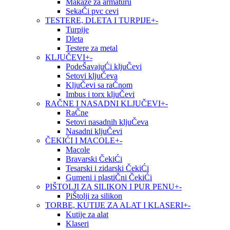
Makaze za armaturu
SekaČi pvc cevi
TESTERE, DLETA I TURPIJE
+
-
Turpije
Dleta
Testere za metal
KLJUČEVI
+
-
PodeŠavajuĆi kljuČevi
Setovi kljuČeva
KljuČevi sa raČnom
Imbus i torx kljuČevi
RAČNE I NASADNI KLJUČEVI
+
-
RaČne
Setovi nasadnih kljuČeva
Nasadni kljuČevi
ČEKIĆI I MACOLE
+
-
Macole
Bravarski ČekiĆi
Tesarski i zidarski ČekiĆi
Gumeni i plastiČni ČekiĆi
PIŠTOLJI ZA SILIKON I PUR PENU
+
-
PiŠtolji za silikon
TORBE, KUTIJE ZA ALAT I KLASERI
+
-
Kutije za alat
Klaseri