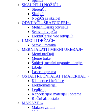
Špahtle
SKALPELI I NOŽIĆI
+
-
StrugaČi
Skalpeli
NoŽiĆi za skalpel
ODVIJAČI - ŠRAFCIGERI
+
-
MehaniČarski odvijaČi
Setovi odvijaČa
ElektriČarski vde odvijaČi
UMECI I DRŽAČI
+
-
Setovi umetaka
MERNI ALATI I MERNI UREĐAJI
+
-
Merni ureĐaji
Merne trake
Šubleri, metalni ugaonici i lenjiri
Libele
Laseri i oprema
OSTALI RUČNI ALAT I MATERIJAL
+
-
Klamerice i heftalice
Elektromaterijal
Lepljenje
Kancelarijski materijal i oprema
RuČni alat ostalo
MAKAZE
+
-
Makaze za lim