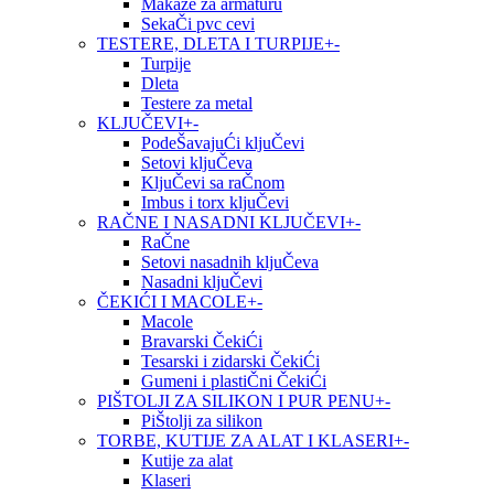
Makaze za armaturu
SekaČi pvc cevi
TESTERE, DLETA I TURPIJE
+
-
Turpije
Dleta
Testere za metal
KLJUČEVI
+
-
PodeŠavajuĆi kljuČevi
Setovi kljuČeva
KljuČevi sa raČnom
Imbus i torx kljuČevi
RAČNE I NASADNI KLJUČEVI
+
-
RaČne
Setovi nasadnih kljuČeva
Nasadni kljuČevi
ČEKIĆI I MACOLE
+
-
Macole
Bravarski ČekiĆi
Tesarski i zidarski ČekiĆi
Gumeni i plastiČni ČekiĆi
PIŠTOLJI ZA SILIKON I PUR PENU
+
-
PiŠtolji za silikon
TORBE, KUTIJE ZA ALAT I KLASERI
+
-
Kutije za alat
Klaseri