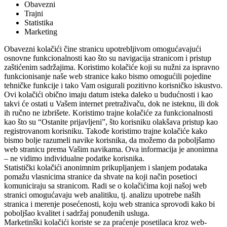
Obavezni
Trajni
Statistika
Marketing
Obavezni kolačići čine stranicu upotrebljivom omogućavajući
osnovne funkcionalnosti kao što su navigacija stranicom i pristup
zaštićenim sadržajima. Koristimo kolačiće koji su nužni za ispravno
funkcionisanje naše web stranice kako bismo omogućili pojedine
tehničke funkcije i tako Vam osigurali pozitivno korisničko iskustvo.
Ovi kolačići obično imaju datum isteka daleko u budućnosti i kao
takvi će ostati u Vašem internet pretraživaču, dok ne isteknu, ili dok
ih ručno ne izbrišete. Koristimo trajne kolačiće za funkcionalnosti
kao što su “Ostanite prijavljeni”, što korisniku olakšava pristup kao
registrovanom korisniku. Takođe koristimo trajne kolačiće kako
bismo bolje razumeli navike korisnika, da možemo da poboljšamo
web stranicu prema Vašim navikama. Ova informacija je anonimna
– ne vidimo individualne podatke korisnika.
Statistički kolačići anonimnim prikupljanjem i slanjem podataka
pomažu vlasnicima stranice da shvate na koji način posetioci
komuniciraju sa stranicom. Radi se o kolačićima koji našoj web
stranici omogućavaju web analitiku, tj. analizu upotrebe naših
stranica i merenje posećenosti, koju web stranica sprovodi kako bi
poboljšao kvalitet i sadržaj ponuđenih usluga.
Marketinški kolačići koriste se za praćenje posetilaca kroz web-