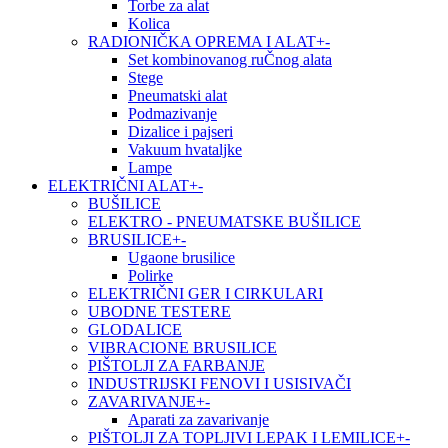
Torbe za alat
Kolica
RADIONIČKA OPREMA I ALAT
+
-
Set kombinovanog ruČnog alata
Stege
Pneumatski alat
Podmazivanje
Dizalice i pajseri
Vakuum hvataljke
Lampe
ELEKTRIČNI ALAT
+
-
BUŠILICE
ELEKTRO - PNEUMATSKE BUŠILICE
BRUSILICE
+
-
Ugaone brusilice
Polirke
ELEKTRIČNI GER I CIRKULARI
UBODNE TESTERE
GLODALICE
VIBRACIONE BRUSILICE
PIŠTOLJI ZA FARBANJE
INDUSTRIJSKI FENOVI I USISIVAČI
ZAVARIVANJE
+
-
Aparati za zavarivanje
PIŠTOLJI ZA TOPLJIVI LEPAK I LEMILICE
+
-