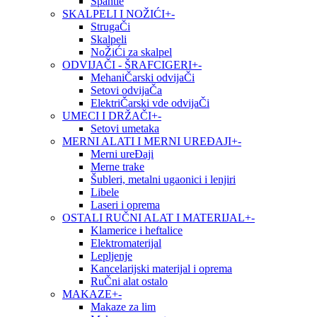
Špahtle
SKALPELI I NOŽIĆI
+
-
StrugaČi
Skalpeli
NoŽiĆi za skalpel
ODVIJAČI - ŠRAFCIGERI
+
-
MehaniČarski odvijaČi
Setovi odvijaČa
ElektriČarski vde odvijaČi
UMECI I DRŽAČI
+
-
Setovi umetaka
MERNI ALATI I MERNI UREĐAJI
+
-
Merni ureĐaji
Merne trake
Šubleri, metalni ugaonici i lenjiri
Libele
Laseri i oprema
OSTALI RUČNI ALAT I MATERIJAL
+
-
Klamerice i heftalice
Elektromaterijal
Lepljenje
Kancelarijski materijal i oprema
RuČni alat ostalo
MAKAZE
+
-
Makaze za lim