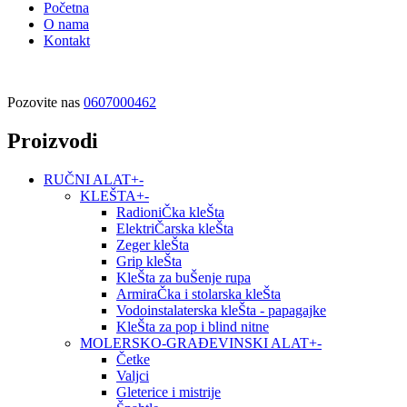
Početna
O nama
Kontakt
Pozovite nas
0607000462
Proizvodi
RUČNI ALAT
+
-
KLEŠTA
+
-
RadioniČka kleŠta
ElektriČarska kleŠta
Zeger kleŠta
Grip kleŠta
KleŠta za buŠenje rupa
ArmiraČka i stolarska kleŠta
Vodoinstalaterska kleŠta - papagajke
KleŠta za pop i blind nitne
MOLERSKO-GRAĐEVINSKI ALAT
+
-
Četke
Valjci
Gleterice i mistrije