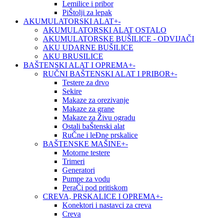
Lemilice i pribor
PiŠtolji za lepak
AKUMULATORSKI ALAT
+
-
AKUMULATORSKI ALAT OSTALO
AKUMULATORSKE BUŠILICE - ODVIJAČI
AKU UDARNE BUŠILICE
AKU BRUSILICE
BAŠTENSKI ALAT I OPREMA
+
-
RUČNI BAŠTENSKI ALAT I PRIBOR
+
-
Testere za drvo
Sekire
Makaze za orezivanje
Makaze za grane
Makaze za Živu ogradu
Ostali baŠtenski alat
RuČne i leĐne prskalice
BAŠTENSKE MAŠINE
+
-
Motorne testere
Trimeri
Generatori
Pumpe za vodu
PeraČi pod pritiskom
CREVA, PRSKALICE I OPREMA
+
-
Konektori i nastavci za creva
Creva