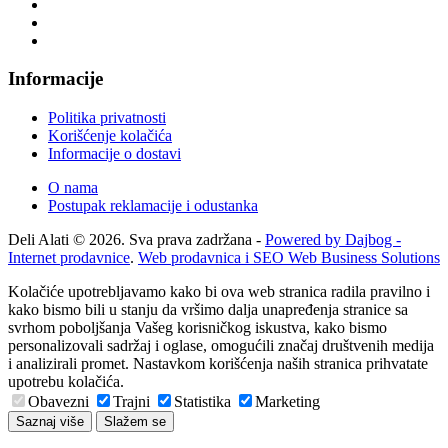
Informacije
Politika privatnosti
Korišćenje kolačića
Informacije o dostavi
O nama
Postupak reklamacije i odustanka
Deli Alati © 2026. Sva prava zadržana -
Powered by Dajbog -
Internet prodavnice
.
Web prodavnica i SEO Web Business Solutions
Kolačiće upotrebljavamo kako bi ova web stranica radila pravilno i
kako bismo bili u stanju da vršimo dalja unapređenja stranice sa
svrhom poboljšanja Vašeg korisničkog iskustva, kako bismo
personalizovali sadržaj i oglase, omogućili značaj društvenih medija
i analizirali promet. Nastavkom korišćenja naših stranica prihvatate
upotrebu kolačića.
Obavezni
Trajni
Statistika
Marketing
Saznaj više
Slažem se