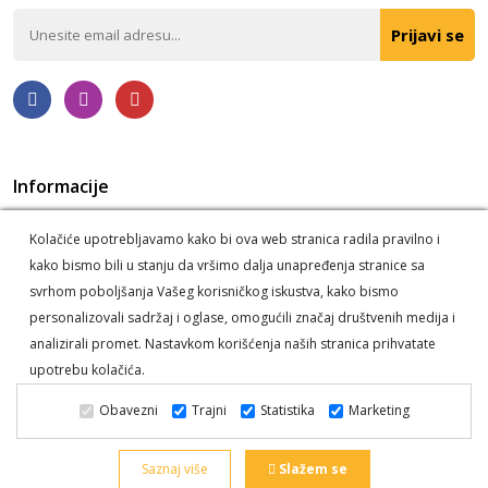
Prijavi se
Informacije
Politika privatnosti
O nama
Kolačiće upotrebljavamo kako bi ova web stranica radila pravilno i
Korišćenje kolačića
Postupak reklamacije i odustanka
kako bismo bili u stanju da vršimo dalja unapređenja stranice sa
Informacije o dostavi
svrhom poboljšanja Vašeg korisničkog iskustva, kako bismo
personalizovali sadržaj i oglase, omogućili značaj društvenih medija i
analizirali promet. Nastavkom korišćenja naših stranica prihvatate
upotrebu kolačića.
Deli Alati © 2026. Sva prava zadržana -
Powered by Dajbog -
Obavezni
Trajni
Statistika
Marketing
Internet prodavnice
.
Web prodavnica i SEO Web Business
Solutions
Saznaj više
Slažem se