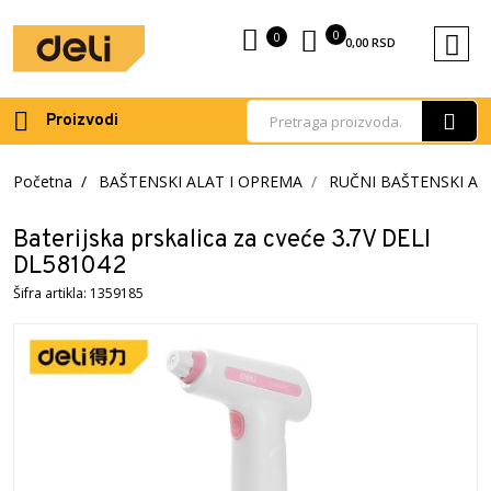
0
0
0,00
RSD
Proizvodi
Početna
BAŠTENSKI ALAT I OPREMA
RUČNI BAŠTENSKI AL
Baterijska prskalica za cveće 3.7V DELI
DL581042
Šifra artikla: 1359185