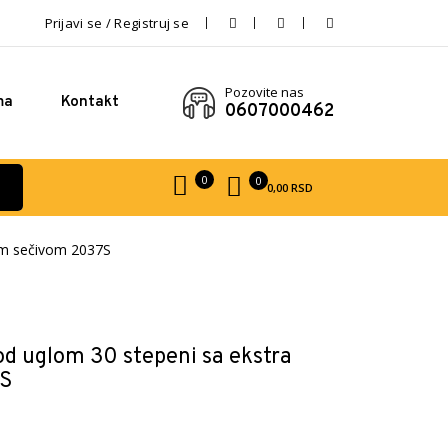
Prijavi se / Registruj se
Pozovite nas
ma
Kontakt
0607000462
0
0
0,00
RSD
rim sečivom 2037S
d uglom 30 stepeni sa ekstra
7S