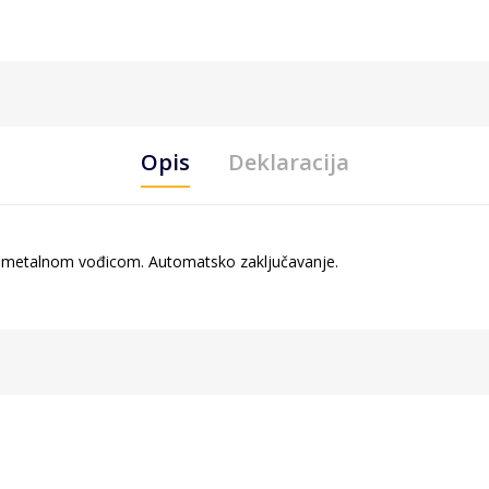
Opis
Deklaracija
i metalnom vođicom. Automatsko zaključavanje.
 stepeni sa ekstra oštrim sečivom 2037S
th, Xinui road, Nigh-Tech Park, Ninghai, Ningbo, Kina
br.5, Nova Pazova 22330