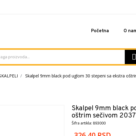
Početna
O na
SKALPELI
Skalpel 9mm black pod uglom 30 stepeni sa ekstra ošt
Skalpel 9mm black po
oštrim sečivom 203
Šifra artikla: 893000
326,40
RSD