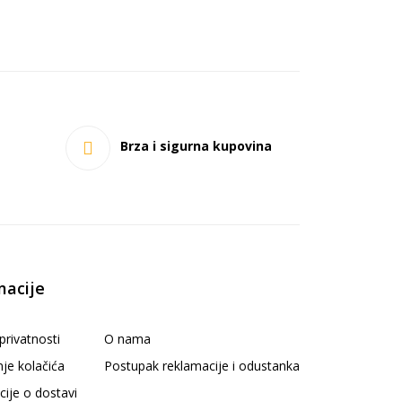
Brza i sigurna kupovina
macije
 privatnosti
O nama
nje kolačića
Postupak reklamacije i odustanka
cije o dostavi