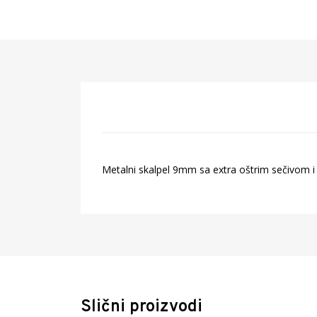
Metalni skalpel 9mm sa extra oštrim sečivom 
Šifra artikla: 893000
Naziv artikla: Skalpel 9mm black pod uglom 30
Barcode: 6921734930002
Proizvođač: NINGBO DELI IMP.&EXP.CO.,LTD, 15
Zemlja porekla: Kina
Uvoznik: Pulse Office d.o.o. Prva industrijska 
Slični proizvodi