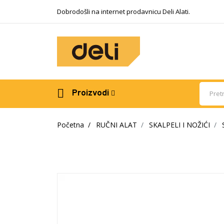
Dobrodošli na internet prodavnicu Deli Alati.
Proizvodi
Početna
RUČNI ALAT
SKALPELI I NOŽIĆI