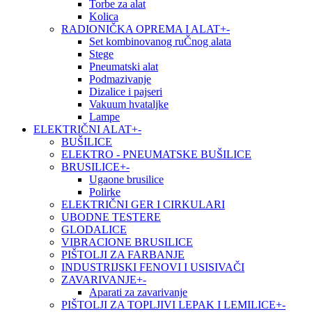
Torbe za alat
Kolica
RADIONIČKA OPREMA I ALAT
+
-
Set kombinovanog ruČnog alata
Stege
Pneumatski alat
Podmazivanje
Dizalice i pajseri
Vakuum hvataljke
Lampe
ELEKTRIČNI ALAT
+
-
BUŠILICE
ELEKTRO - PNEUMATSKE BUŠILICE
BRUSILICE
+
-
Ugaone brusilice
Polirke
ELEKTRIČNI GER I CIRKULARI
UBODNE TESTERE
GLODALICE
VIBRACIONE BRUSILICE
PIŠTOLJI ZA FARBANJE
INDUSTRIJSKI FENOVI I USISIVAČI
ZAVARIVANJE
+
-
Aparati za zavarivanje
PIŠTOLJI ZA TOPLJIVI LEPAK I LEMILICE
+
-