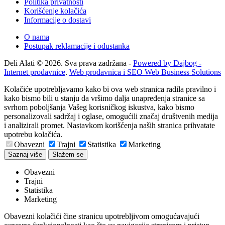
Politika privatnosti
Korišćenje kolačića
Informacije o dostavi
O nama
Postupak reklamacije i odustanka
Deli Alati © 2026. Sva prava zadržana -
Powered by Dajbog -
Internet prodavnice
.
Web prodavnica i SEO Web Business Solutions
Kolačiće upotrebljavamo kako bi ova web stranica radila pravilno i
kako bismo bili u stanju da vršimo dalja unapređenja stranice sa
svrhom poboljšanja Vašeg korisničkog iskustva, kako bismo
personalizovali sadržaj i oglase, omogućili značaj društvenih medija
i analizirali promet. Nastavkom korišćenja naših stranica prihvatate
upotrebu kolačića.
Obavezni
Trajni
Statistika
Marketing
Saznaj više
Slažem se
Obavezni
Trajni
Statistika
Marketing
Obavezni kolačići čine stranicu upotrebljivom omogućavajući