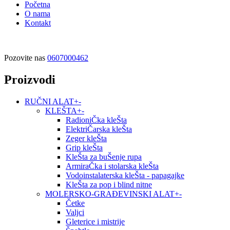
Početna
O nama
Kontakt
Pozovite nas
0607000462
Proizvodi
RUČNI ALAT
+
-
KLEŠTA
+
-
RadioniČka kleŠta
ElektriČarska kleŠta
Zeger kleŠta
Grip kleŠta
KleŠta za buŠenje rupa
ArmiraČka i stolarska kleŠta
Vodoinstalaterska kleŠta - papagajke
KleŠta za pop i blind nitne
MOLERSKO-GRAĐEVINSKI ALAT
+
-
Četke
Valjci
Gleterice i mistrije