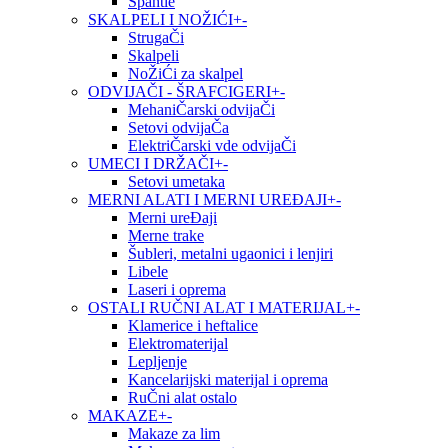
Špahtle
SKALPELI I NOŽIĆI
+
-
StrugaČi
Skalpeli
NoŽiĆi za skalpel
ODVIJAČI - ŠRAFCIGERI
+
-
MehaniČarski odvijaČi
Setovi odvijaČa
ElektriČarski vde odvijaČi
UMECI I DRŽAČI
+
-
Setovi umetaka
MERNI ALATI I MERNI UREĐAJI
+
-
Merni ureĐaji
Merne trake
Šubleri, metalni ugaonici i lenjiri
Libele
Laseri i oprema
OSTALI RUČNI ALAT I MATERIJAL
+
-
Klamerice i heftalice
Elektromaterijal
Lepljenje
Kancelarijski materijal i oprema
RuČni alat ostalo
MAKAZE
+
-
Makaze za lim