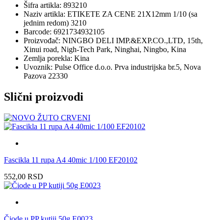
Šifra artikla: 893210
Naziv artikla: ETIKETE ZA CENE 21X12mm 1/10 (sa
jednim redom) 3210
Barcode: 6921734932105
Proizvođač: NINGBO DELI IMP.&EXP.CO.,LTD, 15th,
Xinui road, Nigh-Tech Park, Ninghai, Ningbo, Kina
Zemlja porekla: Kina
Uvoznik: Pulse Office d.o.o. Prva industrijska br.5, Nova
Pazova 22330
Slični proizvodi
Fascikla 11 rupa A4 40mic 1/100 EF20102
552,00
RSD
Čiode u PP kutiji 50g E0023