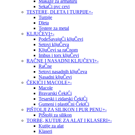
Makaze za armaturu
SekaČi pvc cevi
TESTERE, DLETA I TURPIJE
+
-
Turpije
Dleta
Testere za metal
KLJUČEVI
+
-
PodeŠavajuĆi kljuČevi
Setovi kljuČeva
KljuČevi sa raČnom
Imbus i torx kljuČevi
RAČNE I NASADNI KLJUČEVI
+
-
RaČne
Setovi nasadnih kljuČeva
Nasadni kljuČevi
ČEKIĆI I MACOLE
+
-
Macole
Bravarski ČekiĆi
Tesarski i zidarski ČekiĆi
Gumeni i plastiČni ČekiĆi
PIŠTOLJI ZA SILIKON I PUR PENU
+
-
PiŠtolji za silikon
TORBE, KUTIJE ZA ALAT I KLASERI
+
-
Kutije za alat
Klaseri