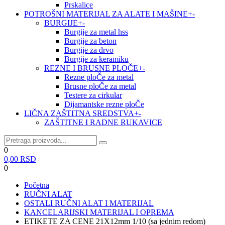
Prskalice
POTROŠNI MATERIJAL ZA ALATE I MAŠINE
+
-
BURGIJE
+
-
Burgije za metal hss
Burgije za beton
Burgije za drvo
Burgije za keramiku
REZNE I BRUSNE PLOČE
+
-
Rezne ploČe za metal
Brusne ploČe za metal
Testere za cirkular
Dijamantske rezne ploČe
LIČNA ZAŠTITNA SREDSTVA
+
-
ZAŠTITNE I RADNE RUKAVICE
0
0,00
RSD
0
Početna
RUČNI ALAT
OSTALI RUČNI ALAT I MATERIJAL
KANCELARIJSKI MATERIJAL I OPREMA
ETIKETE ZA CENE 21X12mm 1/10 (sa jednim redom)