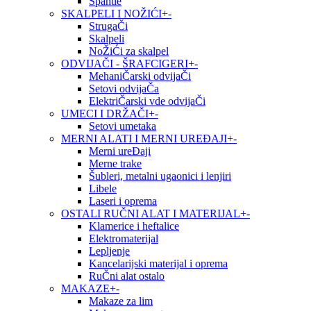
Špahtle
SKALPELI I NOŽIĆI
+
-
StrugaČi
Skalpeli
NoŽiĆi za skalpel
ODVIJAČI - ŠRAFCIGERI
+
-
MehaniČarski odvijaČi
Setovi odvijaČa
ElektriČarski vde odvijaČi
UMECI I DRŽAČI
+
-
Setovi umetaka
MERNI ALATI I MERNI UREĐAJI
+
-
Merni ureĐaji
Merne trake
Šubleri, metalni ugaonici i lenjiri
Libele
Laseri i oprema
OSTALI RUČNI ALAT I MATERIJAL
+
-
Klamerice i heftalice
Elektromaterijal
Lepljenje
Kancelarijski materijal i oprema
RuČni alat ostalo
MAKAZE
+
-
Makaze za lim