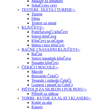
Makaze za armaturu
SekaČi pvc cevi
TESTERE, DLETA I TURPIJE
+
-
Turpije
Dleta
Testere za metal
KLJUČEVI
+
-
PodeŠavajuĆi kljuČevi
Setovi kljuČeva
KljuČevi sa raČnom
Imbus i torx kljuČevi
RAČNE I NASADNI KLJUČEVI
+
-
RaČne
Setovi nasadnih kljuČeva
Nasadni kljuČevi
ČEKIĆI I MACOLE
+
-
Macole
Bravarski ČekiĆi
Tesarski i zidarski ČekiĆi
Gumeni i plastiČni ČekiĆi
PIŠTOLJI ZA SILIKON I PUR PENU
+
-
PiŠtolji za silikon
TORBE, KUTIJE ZA ALAT I KLASERI
+
-
Kutije za alat
Klaseri