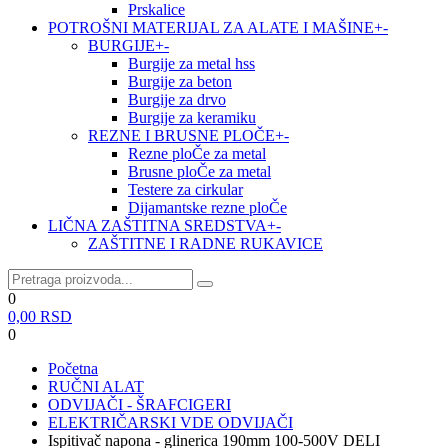
Prskalice
POTROŠNI MATERIJAL ZA ALATE I MAŠINE
+
-
BURGIJE
+
-
Burgije za metal hss
Burgije za beton
Burgije za drvo
Burgije za keramiku
REZNE I BRUSNE PLOČE
+
-
Rezne ploČe za metal
Brusne ploČe za metal
Testere za cirkular
Dijamantske rezne ploČe
LIČNA ZAŠTITNA SREDSTVA
+
-
ZAŠTITNE I RADNE RUKAVICE
0
0,00
RSD
0
Početna
RUČNI ALAT
ODVIJAČI - ŠRAFCIGERI
ELEKTRIČARSKI VDE ODVIJAČI
Ispitivač napona - glinerica 190mm 100-500V DELI