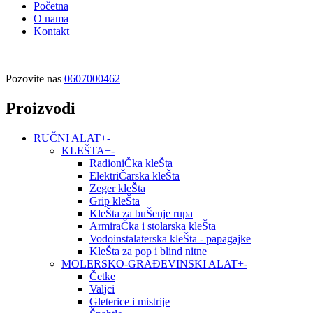
Početna
O nama
Kontakt
Pozovite nas
0607000462
Proizvodi
RUČNI ALAT
+
-
KLEŠTA
+
-
RadioniČka kleŠta
ElektriČarska kleŠta
Zeger kleŠta
Grip kleŠta
KleŠta za buŠenje rupa
ArmiraČka i stolarska kleŠta
Vodoinstalaterska kleŠta - papagajke
KleŠta za pop i blind nitne
MOLERSKO-GRAĐEVINSKI ALAT
+
-
Četke
Valjci
Gleterice i mistrije