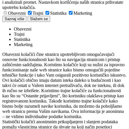
i analizirali promet. Nastavkom korišćenja naših stranica prihvatate
upotrebu kolačića.
Obavezni
Trajni
Statistika
Marketing
Saznaj više
Slažem se
Obavezni
Trajni
Statistika
Marketing
Obavezni kolačići čine stranicu upotrebljivom omogućavajući
osnovne funkcionalnosti kao što su navigacija stranicom i pristup
zaštićenim sadržajima. Koristimo kolačiće koji su nužni za ispravno
funkcionisanje naše web stranice kako bismo omogućili pojedine
tehničke funkcije i tako Vam osigurali pozitivno korisničko iskustvo.
Ovi kolačići obično imaju datum isteka daleko u budućnosti i kao
takvi će ostati u Vašem internet pretraživaču, dok ne isteknu, ili dok
ih ručno ne izbrišete. Koristimo trajne kolačiće za funkcionalnosti
kao što su “Ostanite prijavljeni”, što korisniku olakšava pristup kao
registrovanom korisniku. Takođe koristimo trajne kolačiće kako
bismo bolje razumeli navike korisnika, da možemo da poboljšamo
web stranicu prema Vašim navikama. Ova informacija je anonimna
– ne vidimo individualne podatke korisnika.
Statistički kolačići anonimnim prikupljanjem i slanjem podataka
pomažu vlasnicima stranice da shvate na koji način posetioci