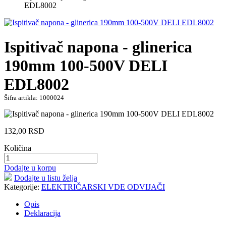
EDL8002
Ispitivač napona - glinerica
190mm 100-500V DELI
EDL8002
Šifra artikla: 1000024
132,00
RSD
Količina
Dodajte u korpu
Dodajte u listu želja
Kategorije:
ELEKTRIČARSKI VDE ODVIJAČI
Opis
Deklaracija