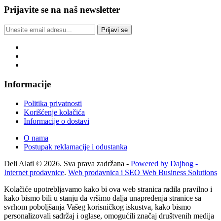
Prijavite se na naš newsletter
Prijavi se
Informacije
Politika privatnosti
Korišćenje kolačića
Informacije o dostavi
O nama
Postupak reklamacije i odustanka
Deli Alati © 2026. Sva prava zadržana -
Powered by Dajbog -
Internet prodavnice
.
Web prodavnica i SEO Web Business Solutions
Kolačiće upotrebljavamo kako bi ova web stranica radila pravilno i
kako bismo bili u stanju da vršimo dalja unapređenja stranice sa
svrhom poboljšanja Vašeg korisničkog iskustva, kako bismo
personalizovali sadržaj i oglase, omogućili značaj društvenih medija