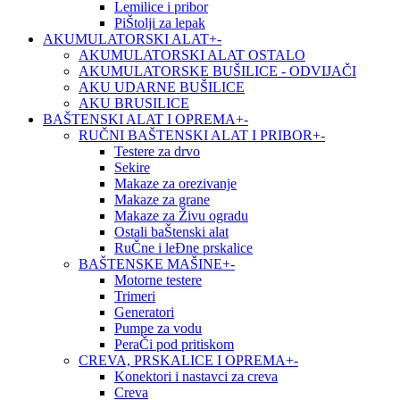
Lemilice i pribor
PiŠtolji za lepak
AKUMULATORSKI ALAT
+
-
AKUMULATORSKI ALAT OSTALO
AKUMULATORSKE BUŠILICE - ODVIJAČI
AKU UDARNE BUŠILICE
AKU BRUSILICE
BAŠTENSKI ALAT I OPREMA
+
-
RUČNI BAŠTENSKI ALAT I PRIBOR
+
-
Testere za drvo
Sekire
Makaze za orezivanje
Makaze za grane
Makaze za Živu ogradu
Ostali baŠtenski alat
RuČne i leĐne prskalice
BAŠTENSKE MAŠINE
+
-
Motorne testere
Trimeri
Generatori
Pumpe za vodu
PeraČi pod pritiskom
CREVA, PRSKALICE I OPREMA
+
-
Konektori i nastavci za creva
Creva