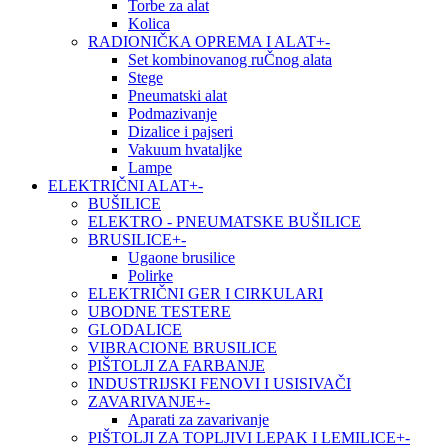
Torbe za alat
Kolica
RADIONIČKA OPREMA I ALAT
+
-
Set kombinovanog ruČnog alata
Stege
Pneumatski alat
Podmazivanje
Dizalice i pajseri
Vakuum hvataljke
Lampe
ELEKTRIČNI ALAT
+
-
BUŠILICE
ELEKTRO - PNEUMATSKE BUŠILICE
BRUSILICE
+
-
Ugaone brusilice
Polirke
ELEKTRIČNI GER I CIRKULARI
UBODNE TESTERE
GLODALICE
VIBRACIONE BRUSILICE
PIŠTOLJI ZA FARBANJE
INDUSTRIJSKI FENOVI I USISIVAČI
ZAVARIVANJE
+
-
Aparati za zavarivanje
PIŠTOLJI ZA TOPLJIVI LEPAK I LEMILICE
+
-