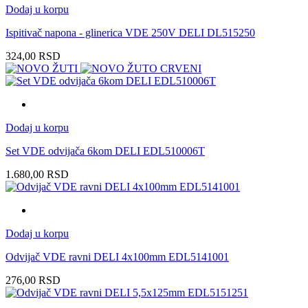
Dodaj u korpu
Ispitivač napona - glinerica VDE 250V DELI DL515250
324,00
RSD
Dodaj u korpu
Set VDE odvijača 6kom DELI EDL510006T
1.680,00
RSD
Dodaj u korpu
Odvijač VDE ravni DELI 4x100mm EDL5141001
276,00
RSD