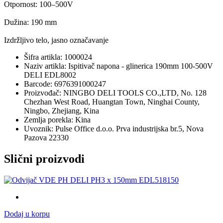
Otpornost: 100–500V
Dužina: 190 mm
Izdržljivo telo, jasno označavanje
Šifra artikla: 1000024
Naziv artikla: Ispitivač napona - glinerica 190mm 100-500V
DELI EDL8002
Barcode: 6976391000247
Proizvođač: NINGBO DELI TOOLS CO.,LTD, No. 128
Chezhan West Road, Huangtan Town, Ninghai County,
Ningbo, Zhejiang, Kina
Zemlja porekla: Kina
Uvoznik: Pulse Office d.o.o. Prva industrijska br.5, Nova
Pazova 22330
Slični proizvodi
Dodaj u korpu