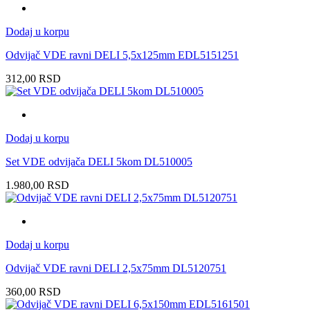
Dodaj u korpu
Odvijač VDE ravni DELI 5,5x125mm EDL5151251
312,00
RSD
Dodaj u korpu
Set VDE odvijača DELI 5kom DL510005
1.980,00
RSD
Dodaj u korpu
Odvijač VDE ravni DELI 2,5x75mm DL5120751
360,00
RSD