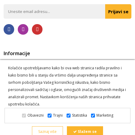
Prijavi se
Informacije
Politika privatnosti
O nama
Kolačiće upotrebljavamo kako bi ova web stranica radila pravilno i
Korišćenje kolačića
Postupak reklamacije i odustanka
kako bismo bili u stanju da vršimo dalja unapređenja stranice sa
Informacije o dostavi
svrhom poboljšanja Vašeg korisničkog iskustva, kako bismo
personalizovali sadržaj i oglase, omogućili značaj društvenih medija i
analizirali promet. Nastavkom korišćenja naših stranica prihvatate
upotrebu kolačića.
Deli Alati © 2026. Sva prava zadržana -
Powered by Dajbog -
Obavezni
Trajni
Statistika
Marketing
Internet prodavnice
.
Web prodavnica i SEO Web Business
Solutions
Saznaj više
Slažem se