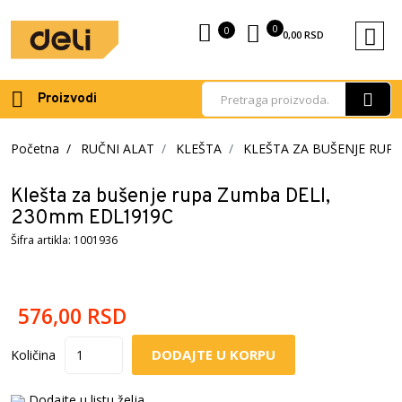
0
0
0,00
RSD
Proizvodi
Početna
RUČNI ALAT
KLEŠTA
KLEŠTA ZA BUŠENJE RUPA
Klešta za bušenje rupa Zumba DELI,
230mm EDL1919C
Šifra artikla: 1001936
576,00
RSD
DODAJTE U KORPU
Količina
Dodajte u listu želja