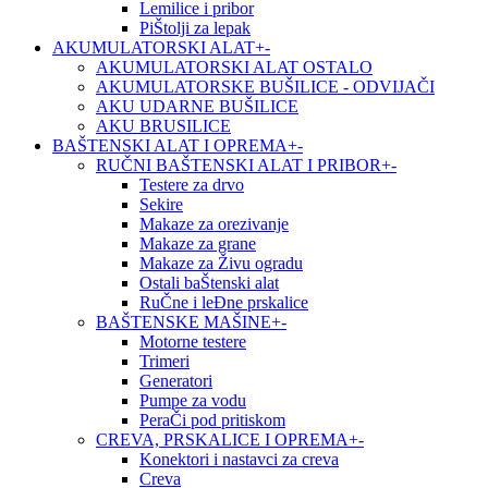
Lemilice i pribor
PiŠtolji za lepak
AKUMULATORSKI ALAT
+
-
AKUMULATORSKI ALAT OSTALO
AKUMULATORSKE BUŠILICE - ODVIJAČI
AKU UDARNE BUŠILICE
AKU BRUSILICE
BAŠTENSKI ALAT I OPREMA
+
-
RUČNI BAŠTENSKI ALAT I PRIBOR
+
-
Testere za drvo
Sekire
Makaze za orezivanje
Makaze za grane
Makaze za Živu ogradu
Ostali baŠtenski alat
RuČne i leĐne prskalice
BAŠTENSKE MAŠINE
+
-
Motorne testere
Trimeri
Generatori
Pumpe za vodu
PeraČi pod pritiskom
CREVA, PRSKALICE I OPREMA
+
-
Konektori i nastavci za creva
Creva