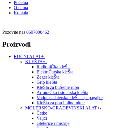
Početna
O nama
Kontakt
Pozovite nas
0607000462
Proizvodi
RUČNI ALAT
+
-
KLEŠTA
+
-
RadioniČka kleŠta
ElektriČarska kleŠta
Zeger kleŠta
Grip kleŠta
KleŠta za buŠenje rupa
ArmiraČka i stolarska kleŠta
Vodoinstalaterska kleŠta - papagajke
KleŠta za pop i blind nitne
MOLERSKO-GRAĐEVINSKI ALAT
+
-
Četke
Valjci
Gleterice i mistrije