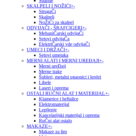
Špahtle
SKALPELI I NOŽIĆI
+
-
StrugaČi
Skalpeli
NoŽiĆi za skalpel
ODVIJAČI - ŠRAFCIGERI
+
-
MehaniČarski odvijaČi
Setovi odvijaČa
ElektriČarski vde odvijaČi
UMECI I DRŽAČI
+
-
Setovi umetaka
MERNI ALATI I MERNI UREĐAJI
+
-
Merni ureĐaji
Merne trake
Šubleri, metalni ugaonici i lenjiri
Libele
Laseri i oprema
OSTALI RUČNI ALAT I MATERIJAL
+
-
Klamerice i heftalice
Elektromaterijal
Lepljenje
Kancelarijski materijal i oprema
RuČni alat ostalo
MAKAZE
+
-
Makaze za lim