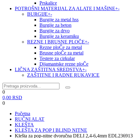
Prskalice
POTROŠNI MATERIJAL ZA ALATE I MAŠINE
+
-
BURGIJE
+
-
Burgije za metal hss
Burgije za beton
Burgije za drvo
Burgije za keramiku
REZNE I BRUSNE PLOČE
+
-
Rezne ploČe za metal
Brusne ploČe za metal
Testere za cirkular
Dijamantske rezne ploČe
LIČNA ZAŠTITNA SREDSTVA
+
-
ZAŠTITNE I RADNE RUKAVICE
0
0,00
RSD
0
Početna
RUČNI ALAT
KLEŠTA
KLEŠTA ZA POP I BLIND NITNE
Klešta za pop-nitne dvoručna DELI 2,4-6,4mm EDL236913