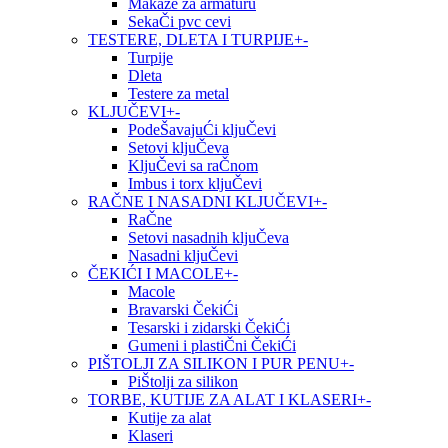
Makaze za armaturu
SekaČi pvc cevi
TESTERE, DLETA I TURPIJE
+
-
Turpije
Dleta
Testere za metal
KLJUČEVI
+
-
PodeŠavajuĆi kljuČevi
Setovi kljuČeva
KljuČevi sa raČnom
Imbus i torx kljuČevi
RAČNE I NASADNI KLJUČEVI
+
-
RaČne
Setovi nasadnih kljuČeva
Nasadni kljuČevi
ČEKIĆI I MACOLE
+
-
Macole
Bravarski ČekiĆi
Tesarski i zidarski ČekiĆi
Gumeni i plastiČni ČekiĆi
PIŠTOLJI ZA SILIKON I PUR PENU
+
-
PiŠtolji za silikon
TORBE, KUTIJE ZA ALAT I KLASERI
+
-
Kutije za alat
Klaseri