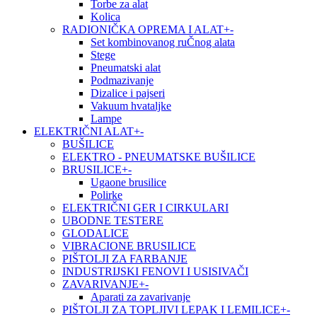
Torbe za alat
Kolica
RADIONIČKA OPREMA I ALAT
+
-
Set kombinovanog ruČnog alata
Stege
Pneumatski alat
Podmazivanje
Dizalice i pajseri
Vakuum hvataljke
Lampe
ELEKTRIČNI ALAT
+
-
BUŠILICE
ELEKTRO - PNEUMATSKE BUŠILICE
BRUSILICE
+
-
Ugaone brusilice
Polirke
ELEKTRIČNI GER I CIRKULARI
UBODNE TESTERE
GLODALICE
VIBRACIONE BRUSILICE
PIŠTOLJI ZA FARBANJE
INDUSTRIJSKI FENOVI I USISIVAČI
ZAVARIVANJE
+
-
Aparati za zavarivanje
PIŠTOLJI ZA TOPLJIVI LEPAK I LEMILICE
+
-