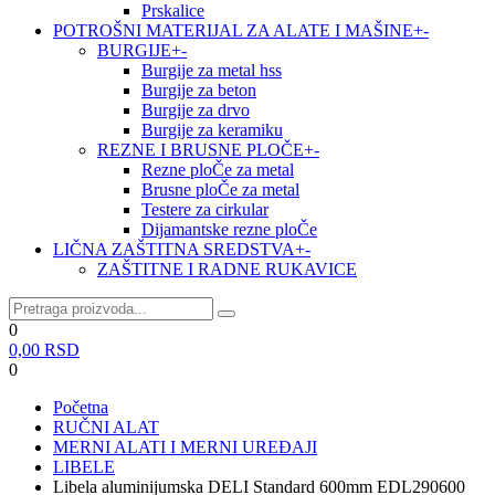
Prskalice
POTROŠNI MATERIJAL ZA ALATE I MAŠINE
+
-
BURGIJE
+
-
Burgije za metal hss
Burgije za beton
Burgije za drvo
Burgije za keramiku
REZNE I BRUSNE PLOČE
+
-
Rezne ploČe za metal
Brusne ploČe za metal
Testere za cirkular
Dijamantske rezne ploČe
LIČNA ZAŠTITNA SREDSTVA
+
-
ZAŠTITNE I RADNE RUKAVICE
0
0,00
RSD
0
Početna
RUČNI ALAT
MERNI ALATI I MERNI UREĐAJI
LIBELE
Libela aluminijumska DELI Standard 600mm EDL290600