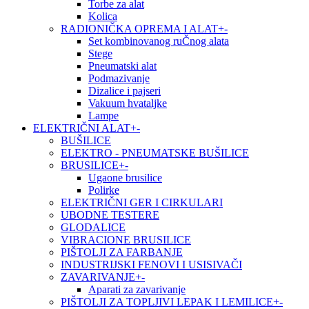
Torbe za alat
Kolica
RADIONIČKA OPREMA I ALAT
+
-
Set kombinovanog ruČnog alata
Stege
Pneumatski alat
Podmazivanje
Dizalice i pajseri
Vakuum hvataljke
Lampe
ELEKTRIČNI ALAT
+
-
BUŠILICE
ELEKTRO - PNEUMATSKE BUŠILICE
BRUSILICE
+
-
Ugaone brusilice
Polirke
ELEKTRIČNI GER I CIRKULARI
UBODNE TESTERE
GLODALICE
VIBRACIONE BRUSILICE
PIŠTOLJI ZA FARBANJE
INDUSTRIJSKI FENOVI I USISIVAČI
ZAVARIVANJE
+
-
Aparati za zavarivanje
PIŠTOLJI ZA TOPLJIVI LEPAK I LEMILICE
+
-