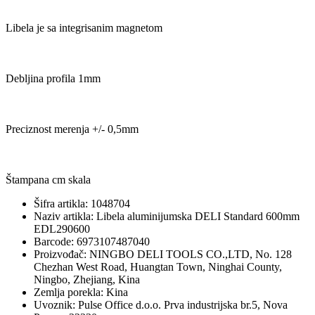
Libela je sa integrisanim magnetom
Debljina profila 1mm
Preciznost merenja +/- 0,5mm
Štampana cm skala
Šifra artikla: 1048704
Naziv artikla: Libela aluminijumska DELI Standard 600mm
EDL290600
Barcode: 6973107487040
Proizvođač: NINGBO DELI TOOLS CO.,LTD, No. 128
Chezhan West Road, Huangtan Town, Ninghai County,
Ningbo, Zhejiang, Kina
Zemlja porekla: Kina
Uvoznik: Pulse Office d.o.o. Prva industrijska br.5, Nova