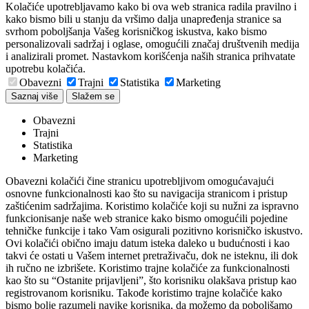
Kolačiće upotrebljavamo kako bi ova web stranica radila pravilno i
kako bismo bili u stanju da vršimo dalja unapređenja stranice sa
svrhom poboljšanja Vašeg korisničkog iskustva, kako bismo
personalizovali sadržaj i oglase, omogućili značaj društvenih medija
i analizirali promet. Nastavkom korišćenja naših stranica prihvatate
upotrebu kolačića.
Obavezni
Trajni
Statistika
Marketing
Saznaj više
Slažem se
Obavezni
Trajni
Statistika
Marketing
Obavezni kolačići čine stranicu upotrebljivom omogućavajući
osnovne funkcionalnosti kao što su navigacija stranicom i pristup
zaštićenim sadržajima. Koristimo kolačiće koji su nužni za ispravno
funkcionisanje naše web stranice kako bismo omogućili pojedine
tehničke funkcije i tako Vam osigurali pozitivno korisničko iskustvo.
Ovi kolačići obično imaju datum isteka daleko u budućnosti i kao
takvi će ostati u Vašem internet pretraživaču, dok ne isteknu, ili dok
ih ručno ne izbrišete. Koristimo trajne kolačiće za funkcionalnosti
kao što su “Ostanite prijavljeni”, što korisniku olakšava pristup kao
registrovanom korisniku. Takođe koristimo trajne kolačiće kako
bismo bolje razumeli navike korisnika, da možemo da poboljšamo