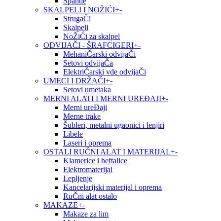
Špahtle
SKALPELI I NOŽIĆI
+
-
StrugaČi
Skalpeli
NoŽiĆi za skalpel
ODVIJAČI - ŠRAFCIGERI
+
-
MehaniČarski odvijaČi
Setovi odvijaČa
ElektriČarski vde odvijaČi
UMECI I DRŽAČI
+
-
Setovi umetaka
MERNI ALATI I MERNI UREĐAJI
+
-
Merni ureĐaji
Merne trake
Šubleri, metalni ugaonici i lenjiri
Libele
Laseri i oprema
OSTALI RUČNI ALAT I MATERIJAL
+
-
Klamerice i heftalice
Elektromaterijal
Lepljenje
Kancelarijski materijal i oprema
RuČni alat ostalo
MAKAZE
+
-
Makaze za lim