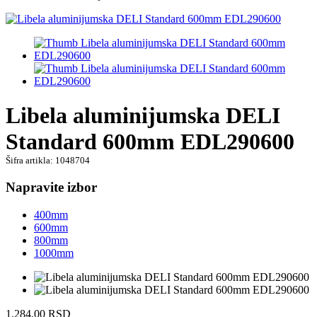
Libela aluminijumska DELI
Standard 600mm EDL290600
Šifra artikla: 1048704
Napravite izbor
400mm
600mm
800mm
1000mm
1.284,00
RSD