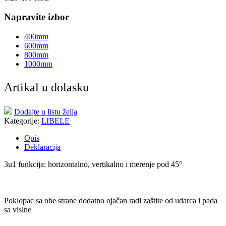
Napravite izbor
400mm
600mm
800mm
1000mm
Artikal u dolasku
Dodajte u listu želja
Kategorije:
LIBELE
Opis
Deklaracija
3u1 funkcija: horizontalno, vertikalno i merenje pod 45°
Poklopac sa obe strane dodatno ojačan radi zaštite od udarca i pada
sa visine