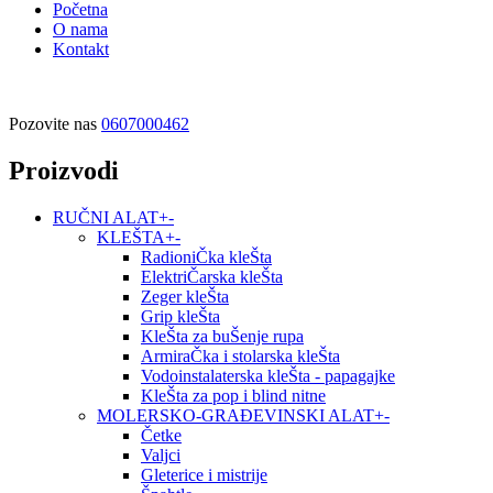
Početna
O nama
Kontakt
Pozovite nas
0607000462
Proizvodi
RUČNI ALAT
+
-
KLEŠTA
+
-
RadioniČka kleŠta
ElektriČarska kleŠta
Zeger kleŠta
Grip kleŠta
KleŠta za buŠenje rupa
ArmiraČka i stolarska kleŠta
Vodoinstalaterska kleŠta - papagajke
KleŠta za pop i blind nitne
MOLERSKO-GRAĐEVINSKI ALAT
+
-
Četke
Valjci
Gleterice i mistrije