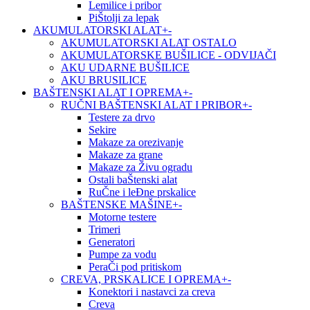
Lemilice i pribor
PiŠtolji za lepak
AKUMULATORSKI ALAT
+
-
AKUMULATORSKI ALAT OSTALO
AKUMULATORSKE BUŠILICE - ODVIJAČI
AKU UDARNE BUŠILICE
AKU BRUSILICE
BAŠTENSKI ALAT I OPREMA
+
-
RUČNI BAŠTENSKI ALAT I PRIBOR
+
-
Testere za drvo
Sekire
Makaze za orezivanje
Makaze za grane
Makaze za Živu ogradu
Ostali baŠtenski alat
RuČne i leĐne prskalice
BAŠTENSKE MAŠINE
+
-
Motorne testere
Trimeri
Generatori
Pumpe za vodu
PeraČi pod pritiskom
CREVA, PRSKALICE I OPREMA
+
-
Konektori i nastavci za creva
Creva