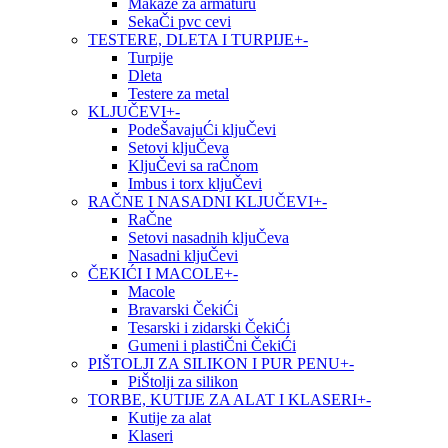
Makaze za armaturu
SekaČi pvc cevi
TESTERE, DLETA I TURPIJE
+
-
Turpije
Dleta
Testere za metal
KLJUČEVI
+
-
PodeŠavajuĆi kljuČevi
Setovi kljuČeva
KljuČevi sa raČnom
Imbus i torx kljuČevi
RAČNE I NASADNI KLJUČEVI
+
-
RaČne
Setovi nasadnih kljuČeva
Nasadni kljuČevi
ČEKIĆI I MACOLE
+
-
Macole
Bravarski ČekiĆi
Tesarski i zidarski ČekiĆi
Gumeni i plastiČni ČekiĆi
PIŠTOLJI ZA SILIKON I PUR PENU
+
-
PiŠtolji za silikon
TORBE, KUTIJE ZA ALAT I KLASERI
+
-
Kutije za alat
Klaseri