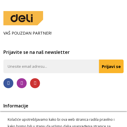
VAŠ POUZDAN PARTNER!
Prijavite se na naš newsletter
Prijavi se
Informacije
Politika privatnosti
O nama
Kolačiće upotrebljavamo kako bi ova web stranica radila pravilno i
Korišćenje kolačića
Postupak reklamacije i odustanka
kako bismo bili u stanju da vršimo dalja unapređenja stranice sa