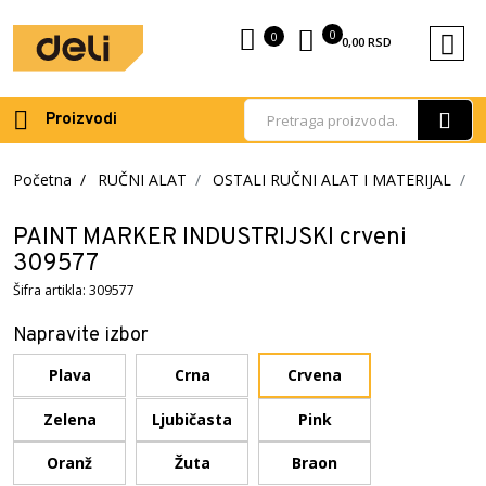
0
0
0,00
RSD
Proizvodi
Početna
RUČNI ALAT
OSTALI RUČNI ALAT I MATERIJAL
K
PAINT MARKER INDUSTRIJSKI crveni
309577
Šifra artikla: 309577
Napravite izbor
Plava
Crna
Crvena
Zelena
Ljubičasta
Pink
Oranž
Žuta
Braon