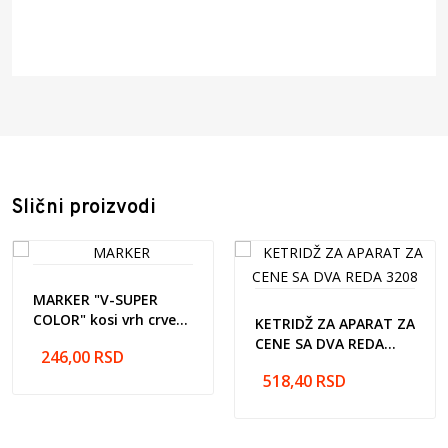
Šifra artikla: 309577
Naziv artikla: PAINT MARKER INDUSTRIJSKI crveni
309577
Barcode: 4902505095771
Proizvođač: Pilot CO.,6-21, Kyobashi 2-Chome, Chuo-
ku, Tokyo, 104-8304 Japan
Zemlja porekla: Japan
Slični proizvodi
Uvoznik: Pulse Office d.o.o. Prva industrijska br.5, Nova
Pazova 22330
MARKER "V-SUPER
COLOR" kosi vrh crveni
KETRIDŽ ZA APARAT ZA
BEGREEN 335715
CENE SA DVA REDA
246,00
RSD
3208
518,40
RSD