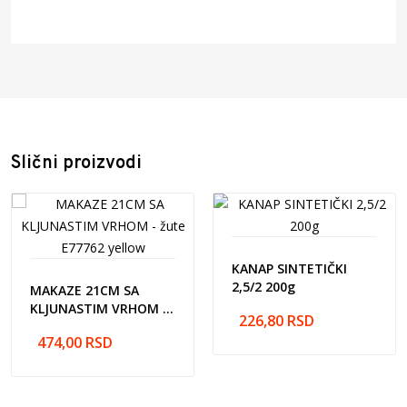
Šifra artikla: 694067
Naziv artikla: PERMANENTNI MARKER TWIN plavi
EU10430
Barcode: 6921734940674
Proizvođač: NINGBO DELI IMP.&EXP.CO.,LTD, 15th,
Xinui road, Nigh-Tech Park, Ninghai, Ningbo, Kina
Zemlja porekla: Kina
Slični proizvodi
Uvoznik: Pulse Office d.o.o. Prva industrijska br.5, Nova
Pazova 22330
KANAP SINTETIČKI
2,5/2 200g
MAKAZE 21CM SA
KLJUNASTIM VRHOM -
226,80
RSD
žute E77762 yellow
474,00
RSD