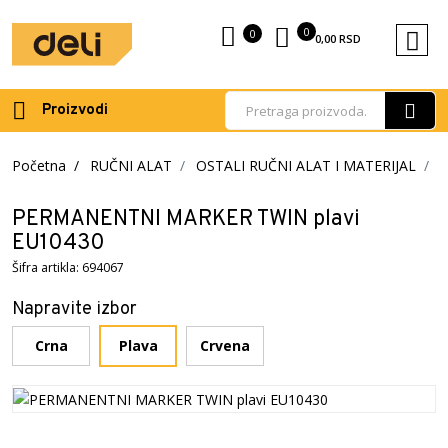
0
0
0,00
RSD
Proizvodi
Početna
RUČNI ALAT
OSTALI RUČNI ALAT I MATERIJAL
K
PERMANENTNI MARKER TWIN plavi
EU10430
Šifra artikla: 694067
Napravite izbor
Crna
Plava
Crvena