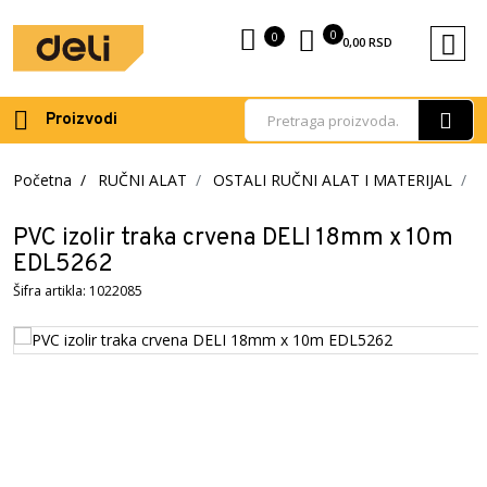
0
0
0,00
RSD
Proizvodi
Početna
RUČNI ALAT
OSTALI RUČNI ALAT I MATERIJAL
PVC izolir traka crvena DELI 18mm x 10m
EDL5262
Šifra artikla: 1022085