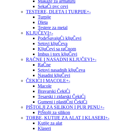
Makaze za armaturu
SekaČi pvc cevi
TESTERE, DLETA I TURPIJE
+
-
Turpije
Dleta
Testere za metal
KLJUČEVI
+
-
PodeŠavajuĆi kljuČevi
Setovi kljuČeva
KljuČevi sa raČnom
Imbus i torx kljuČevi
RAČNE I NASADNI KLJUČEVI
+
-
RaČne
Setovi nasadnih kljuČeva
Nasadni kljuČevi
ČEKIĆI I MACOLE
+
-
Macole
Bravarski ČekiĆi
Tesarski i zidarski ČekiĆi
Gumeni i plastiČni ČekiĆi
PIŠTOLJI ZA SILIKON I PUR PENU
+
-
PiŠtolji za silikon
TORBE, KUTIJE ZA ALAT I KLASERI
+
-
Kutije za alat
Klaseri