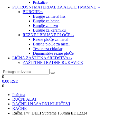
Prskalice
POTROŠNI MATERIJAL ZA ALATE I MAŠINE
+
-
BURGIJE
+
-
Burgije za metal hss
Burgije za beton
Burgije za drvo
Burgije za keramiku
REZNE I BRUSNE PLOČE
+
-
Rezne ploČe za metal
Brusne ploČe za metal
Testere za cirkular
Dijamantske rezne ploČe
LIČNA ZAŠTITNA SREDSTVA
+
-
ZAŠTITNE I RADNE RUKAVICE
0
0,00
RSD
0
Početna
RUČNI ALAT
RAČNE I NASADNI KLJUČEVI
RAČNE
Račna 1/4" DELI Supreme 150mm EDL2324