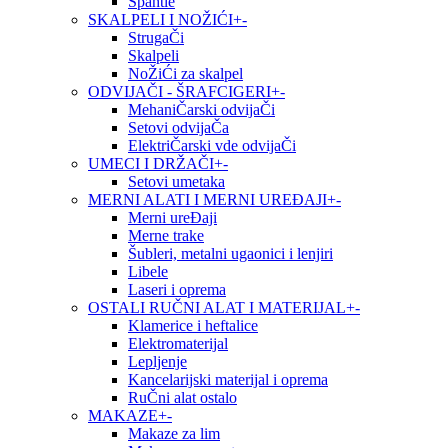
Špahtle
SKALPELI I NOŽIĆI
+
-
StrugaČi
Skalpeli
NoŽiĆi za skalpel
ODVIJAČI - ŠRAFCIGERI
+
-
MehaniČarski odvijaČi
Setovi odvijaČa
ElektriČarski vde odvijaČi
UMECI I DRŽAČI
+
-
Setovi umetaka
MERNI ALATI I MERNI UREĐAJI
+
-
Merni ureĐaji
Merne trake
Šubleri, metalni ugaonici i lenjiri
Libele
Laseri i oprema
OSTALI RUČNI ALAT I MATERIJAL
+
-
Klamerice i heftalice
Elektromaterijal
Lepljenje
Kancelarijski materijal i oprema
RuČni alat ostalo
MAKAZE
+
-
Makaze za lim