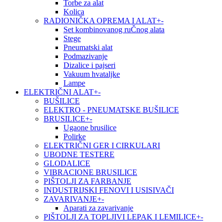
Torbe za alat
Kolica
RADIONIČKA OPREMA I ALAT
+
-
Set kombinovanog ruČnog alata
Stege
Pneumatski alat
Podmazivanje
Dizalice i pajseri
Vakuum hvataljke
Lampe
ELEKTRIČNI ALAT
+
-
BUŠILICE
ELEKTRO - PNEUMATSKE BUŠILICE
BRUSILICE
+
-
Ugaone brusilice
Polirke
ELEKTRIČNI GER I CIRKULARI
UBODNE TESTERE
GLODALICE
VIBRACIONE BRUSILICE
PIŠTOLJI ZA FARBANJE
INDUSTRIJSKI FENOVI I USISIVAČI
ZAVARIVANJE
+
-
Aparati za zavarivanje
PIŠTOLJI ZA TOPLJIVI LEPAK I LEMILICE
+
-