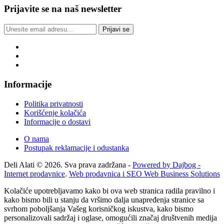
Prijavite se na naš newsletter
Prijavi se
Informacije
Politika privatnosti
Korišćenje kolačića
Informacije o dostavi
O nama
Postupak reklamacije i odustanka
Deli Alati © 2026. Sva prava zadržana -
Powered by Dajbog -
Internet prodavnice
.
Web prodavnica i SEO Web Business Solutions
Kolačiće upotrebljavamo kako bi ova web stranica radila pravilno i
kako bismo bili u stanju da vršimo dalja unapređenja stranice sa
svrhom poboljšanja Vašeg korisničkog iskustva, kako bismo
personalizovali sadržaj i oglase, omogućili značaj društvenih medija