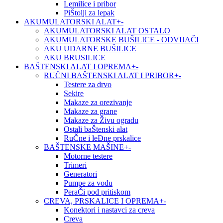
Lemilice i pribor
PiŠtolji za lepak
AKUMULATORSKI ALAT
+
-
AKUMULATORSKI ALAT OSTALO
AKUMULATORSKE BUŠILICE - ODVIJAČI
AKU UDARNE BUŠILICE
AKU BRUSILICE
BAŠTENSKI ALAT I OPREMA
+
-
RUČNI BAŠTENSKI ALAT I PRIBOR
+
-
Testere za drvo
Sekire
Makaze za orezivanje
Makaze za grane
Makaze za Živu ogradu
Ostali baŠtenski alat
RuČne i leĐne prskalice
BAŠTENSKE MAŠINE
+
-
Motorne testere
Trimeri
Generatori
Pumpe za vodu
PeraČi pod pritiskom
CREVA, PRSKALICE I OPREMA
+
-
Konektori i nastavci za creva
Creva