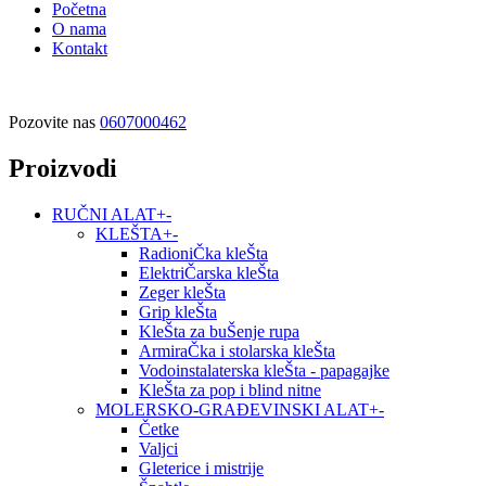
Početna
O nama
Kontakt
Pozovite nas
0607000462
Proizvodi
RUČNI ALAT
+
-
KLEŠTA
+
-
RadioniČka kleŠta
ElektriČarska kleŠta
Zeger kleŠta
Grip kleŠta
KleŠta za buŠenje rupa
ArmiraČka i stolarska kleŠta
Vodoinstalaterska kleŠta - papagajke
KleŠta za pop i blind nitne
MOLERSKO-GRAĐEVINSKI ALAT
+
-
Četke
Valjci
Gleterice i mistrije