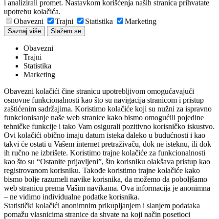
i analizirali promet. Nastavkom korišćenja naših stranica prihvatate
upotrebu kolačića.
Obavezni
Trajni
Statistika
Marketing
Saznaj više
Slažem se
Obavezni
Trajni
Statistika
Marketing
Obavezni kolačići čine stranicu upotrebljivom omogućavajući
osnovne funkcionalnosti kao što su navigacija stranicom i pristup
zaštićenim sadržajima. Koristimo kolačiće koji su nužni za ispravno
funkcionisanje naše web stranice kako bismo omogućili pojedine
tehničke funkcije i tako Vam osigurali pozitivno korisničko iskustvo.
Ovi kolačići obično imaju datum isteka daleko u budućnosti i kao
takvi će ostati u Vašem internet pretraživaču, dok ne isteknu, ili dok
ih ručno ne izbrišete. Koristimo trajne kolačiće za funkcionalnosti
kao što su “Ostanite prijavljeni”, što korisniku olakšava pristup kao
registrovanom korisniku. Takođe koristimo trajne kolačiće kako
bismo bolje razumeli navike korisnika, da možemo da poboljšamo
web stranicu prema Vašim navikama. Ova informacija je anonimna
– ne vidimo individualne podatke korisnika.
Statistički kolačići anonimnim prikupljanjem i slanjem podataka
pomažu vlasnicima stranice da shvate na koji način posetioci