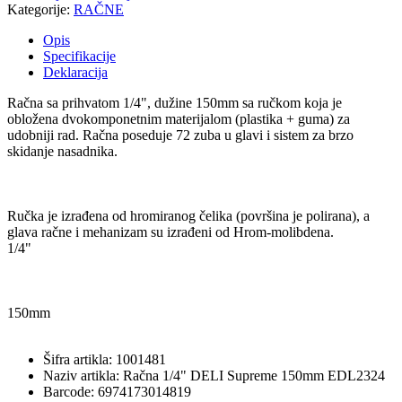
Kategorije:
RAČNE
Opis
Specifikacije
Deklaracija
Račna sa prihvatom 1/4", dužine 150mm sa ručkom koja je
obložena dvokomponetnim materijalom (plastika + guma) za
udobniji rad. Račna poseduje 72 zuba u glavi i sistem za brzo
skidanje nasadnika.
Ručka je izrađena od hromiranog čelika (površina je polirana), a
glava račne i mehanizam su izrađeni od Hrom-molibdena.
1/4"
150mm
Šifra artikla: 1001481
Naziv artikla: Račna 1/4" DELI Supreme 150mm EDL2324
Barcode: 6974173014819