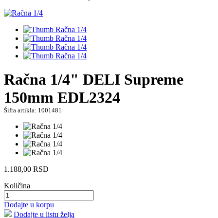
Račna 1/4" DELI Supreme
150mm EDL2324
Šifra artikla: 1001481
1.188,00
RSD
Količina
Dodajte u korpu
Dodajte u listu želja