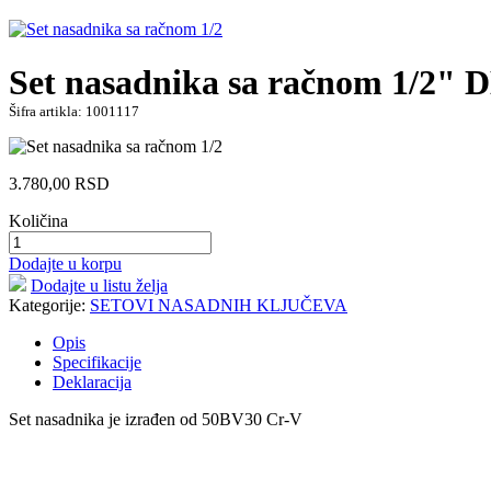
Set nasadnika sa račnom 1/2"
Šifra artikla: 1001117
3.780,00
RSD
Količina
Dodajte u korpu
Dodajte u listu želja
Kategorije:
SETOVI NASADNIH KLJUČEVA
Opis
Specifikacije
Deklaracija
Set nasadnika je izrađen od 50BV30 Cr-V