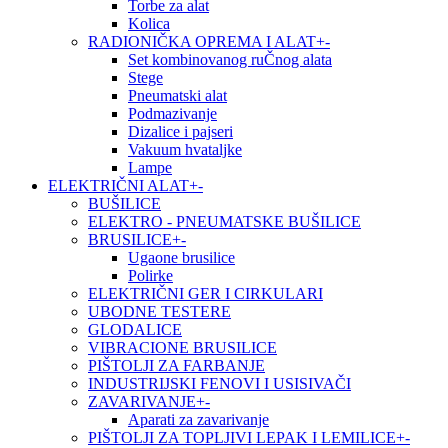
Torbe za alat
Kolica
RADIONIČKA OPREMA I ALAT
+
-
Set kombinovanog ruČnog alata
Stege
Pneumatski alat
Podmazivanje
Dizalice i pajseri
Vakuum hvataljke
Lampe
ELEKTRIČNI ALAT
+
-
BUŠILICE
ELEKTRO - PNEUMATSKE BUŠILICE
BRUSILICE
+
-
Ugaone brusilice
Polirke
ELEKTRIČNI GER I CIRKULARI
UBODNE TESTERE
GLODALICE
VIBRACIONE BRUSILICE
PIŠTOLJI ZA FARBANJE
INDUSTRIJSKI FENOVI I USISIVAČI
ZAVARIVANJE
+
-
Aparati za zavarivanje
PIŠTOLJI ZA TOPLJIVI LEPAK I LEMILICE
+
-