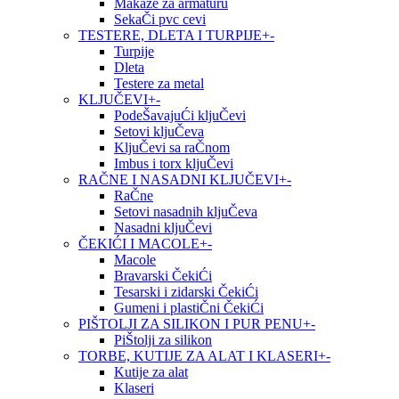
Makaze za armaturu
SekaČi pvc cevi
TESTERE, DLETA I TURPIJE
+
-
Turpije
Dleta
Testere za metal
KLJUČEVI
+
-
PodeŠavajuĆi kljuČevi
Setovi kljuČeva
KljuČevi sa raČnom
Imbus i torx kljuČevi
RAČNE I NASADNI KLJUČEVI
+
-
RaČne
Setovi nasadnih kljuČeva
Nasadni kljuČevi
ČEKIĆI I MACOLE
+
-
Macole
Bravarski ČekiĆi
Tesarski i zidarski ČekiĆi
Gumeni i plastiČni ČekiĆi
PIŠTOLJI ZA SILIKON I PUR PENU
+
-
PiŠtolji za silikon
TORBE, KUTIJE ZA ALAT I KLASERI
+
-
Kutije za alat
Klaseri