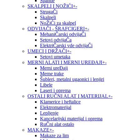
Špahtle
SKALPELI I NOŽIĆI
+
-
StrugaČi
Skalpeli
NoŽiĆi za skalpel
ODVIJAČI - ŠRAFCIGERI
+
-
MehaniČarski odvijaČi
Setovi odvijaČa
ElektriČarski vde odvijaČi
UMECI I DRŽAČI
+
-
Setovi umetaka
MERNI ALATI I MERNI UREĐAJI
+
-
Merni ureĐaji
Merne trake
Šubleri, metalni ugaonici i lenjiri
Libele
Laseri i oprema
OSTALI RUČNI ALAT I MATERIJAL
+
-
Klamerice i heftalice
Elektromaterijal
Lepljenje
Kancelarijski materijal i oprema
RuČni alat ostalo
MAKAZE
+
-
Makaze za lim