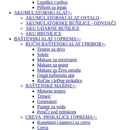
Lemilice i pribor
PiŠtolji za lepak
AKUMULATORSKI ALAT
+
-
AKUMULATORSKI ALAT OSTALO
AKUMULATORSKE BUŠILICE - ODVIJAČI
AKU UDARNE BUŠILICE
AKU BRUSILICE
BAŠTENSKI ALAT I OPREMA
+
-
RUČNI BAŠTENSKI ALAT I PRIBOR
+
-
Testere za drvo
Sekire
Makaze za orezivanje
Makaze za grane
Makaze za Živu ogradu
Ostali baŠtenski alat
RuČne i leĐne prskalice
BAŠTENSKE MAŠINE
+
-
Motorne testere
Trimeri
Generatori
Pumpe za vodu
PeraČi pod pritiskom
CREVA, PRSKALICE I OPREMA
+
-
Konektori i nastavci za creva
Creva