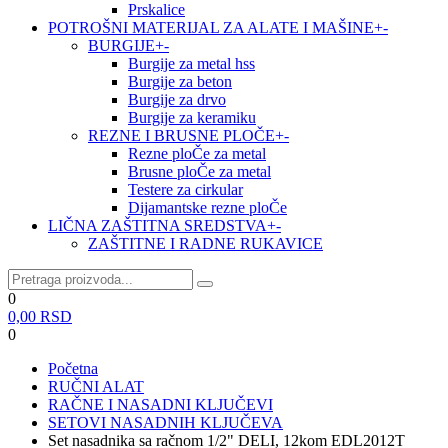
Prskalice
POTROŠNI MATERIJAL ZA ALATE I MAŠINE
+
-
BURGIJE
+
-
Burgije za metal hss
Burgije za beton
Burgije za drvo
Burgije za keramiku
REZNE I BRUSNE PLOČE
+
-
Rezne ploČe za metal
Brusne ploČe za metal
Testere za cirkular
Dijamantske rezne ploČe
LIČNA ZAŠTITNA SREDSTVA
+
-
ZAŠTITNE I RADNE RUKAVICE
0
0,00
RSD
0
Početna
RUČNI ALAT
RAČNE I NASADNI KLJUČEVI
SETOVI NASADNIH KLJUČEVA
Set nasadnika sa račnom 1/2" DELI, 12kom EDL2012T