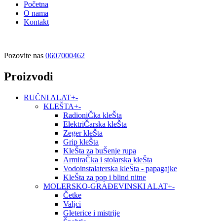
Početna
O nama
Kontakt
Pozovite nas
0607000462
Proizvodi
RUČNI ALAT
+
-
KLEŠTA
+
-
RadioniČka kleŠta
ElektriČarska kleŠta
Zeger kleŠta
Grip kleŠta
KleŠta za buŠenje rupa
ArmiraČka i stolarska kleŠta
Vodoinstalaterska kleŠta - papagajke
KleŠta za pop i blind nitne
MOLERSKO-GRAĐEVINSKI ALAT
+
-
Četke
Valjci
Gleterice i mistrije