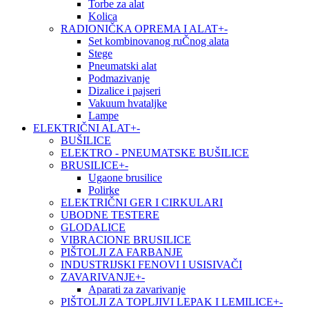
Torbe za alat
Kolica
RADIONIČKA OPREMA I ALAT
+
-
Set kombinovanog ruČnog alata
Stege
Pneumatski alat
Podmazivanje
Dizalice i pajseri
Vakuum hvataljke
Lampe
ELEKTRIČNI ALAT
+
-
BUŠILICE
ELEKTRO - PNEUMATSKE BUŠILICE
BRUSILICE
+
-
Ugaone brusilice
Polirke
ELEKTRIČNI GER I CIRKULARI
UBODNE TESTERE
GLODALICE
VIBRACIONE BRUSILICE
PIŠTOLJI ZA FARBANJE
INDUSTRIJSKI FENOVI I USISIVAČI
ZAVARIVANJE
+
-
Aparati za zavarivanje
PIŠTOLJI ZA TOPLJIVI LEPAK I LEMILICE
+
-