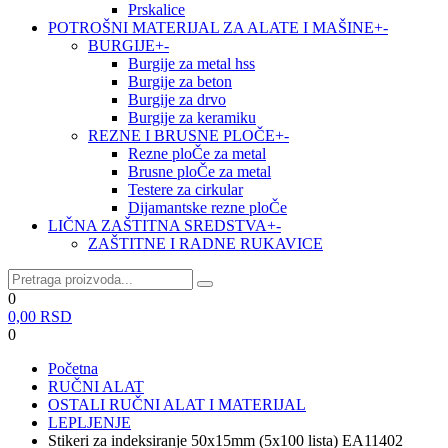
Prskalice
POTROŠNI MATERIJAL ZA ALATE I MAŠINE
+
-
BURGIJE
+
-
Burgije za metal hss
Burgije za beton
Burgije za drvo
Burgije za keramiku
REZNE I BRUSNE PLOČE
+
-
Rezne ploČe za metal
Brusne ploČe za metal
Testere za cirkular
Dijamantske rezne ploČe
LIČNA ZAŠTITNA SREDSTVA
+
-
ZAŠTITNE I RADNE RUKAVICE
0
0,00
RSD
0
Početna
RUČNI ALAT
OSTALI RUČNI ALAT I MATERIJAL
LEPLJENJE
Stikeri za indeksiranje 50x15mm (5x100 lista) EA11402