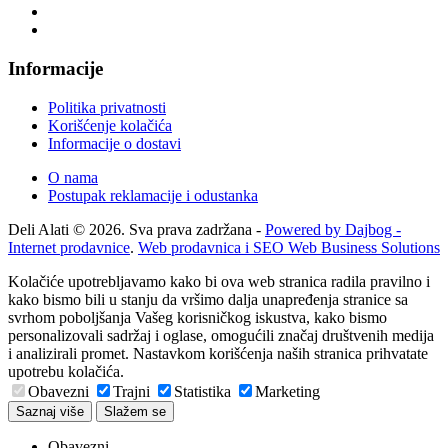
Informacije
Politika privatnosti
Korišćenje kolačića
Informacije o dostavi
O nama
Postupak reklamacije i odustanka
Deli Alati © 2026. Sva prava zadržana -
Powered by Dajbog -
Internet prodavnice
.
Web prodavnica i SEO Web Business Solutions
Kolačiće upotrebljavamo kako bi ova web stranica radila pravilno i
kako bismo bili u stanju da vršimo dalja unapređenja stranice sa
svrhom poboljšanja Vašeg korisničkog iskustva, kako bismo
personalizovali sadržaj i oglase, omogućili značaj društvenih medija
i analizirali promet. Nastavkom korišćenja naših stranica prihvatate
upotrebu kolačića.
Obavezni
Trajni
Statistika
Marketing
Saznaj više
Slažem se
Obavezni