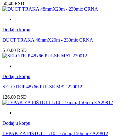
50,40
RSD
Dodaj u korpu
DUCT TRAKA 48mmX20m - 230mic CRNA
510,00
RSD
Dodaj u korpu
SELOTEJP 48x66 PULSE MAT 220012
126,00
RSD
Dodaj u korpu
LEPAK ZA PIŠTOLJ 1/10 - ?7mm, 150mm EA29812