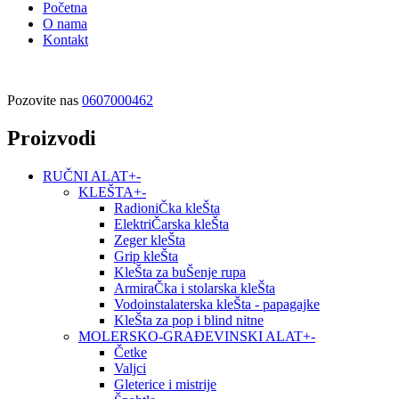
Početna
O nama
Kontakt
Pozovite nas
0607000462
Proizvodi
RUČNI ALAT
+
-
KLEŠTA
+
-
RadioniČka kleŠta
ElektriČarska kleŠta
Zeger kleŠta
Grip kleŠta
KleŠta za buŠenje rupa
ArmiraČka i stolarska kleŠta
Vodoinstalaterska kleŠta - papagajke
KleŠta za pop i blind nitne
MOLERSKO-GRAĐEVINSKI ALAT
+
-
Četke
Valjci
Gleterice i mistrije