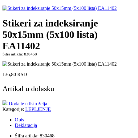
Stikeri za indeksiranje
50x15mm (5x100 lista)
EA11402
Šifra artikla: 830468
136,80
RSD
Artikal u dolasku
Dodajte u listu želja
Kategorije:
LEPLJENJE
Opis
Deklaracija
Šifra artikla: 830468