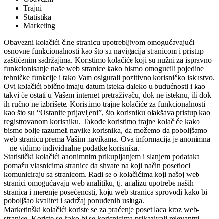
Trajni
Statistika
Marketing
Obavezni kolačići čine stranicu upotrebljivom omogućavajući
osnovne funkcionalnosti kao što su navigacija stranicom i pristup
zaštićenim sadržajima. Koristimo kolačiće koji su nužni za ispravno
funkcionisanje naše web stranice kako bismo omogućili pojedine
tehničke funkcije i tako Vam osigurali pozitivno korisničko iskustvo.
Ovi kolačići obično imaju datum isteka daleko u budućnosti i kao
takvi će ostati u Vašem internet pretraživaču, dok ne isteknu, ili dok
ih ručno ne izbrišete. Koristimo trajne kolačiće za funkcionalnosti
kao što su “Ostanite prijavljeni”, što korisniku olakšava pristup kao
registrovanom korisniku. Takođe koristimo trajne kolačiće kako
bismo bolje razumeli navike korisnika, da možemo da poboljšamo
web stranicu prema Vašim navikama. Ova informacija je anonimna
– ne vidimo individualne podatke korisnika.
Statistički kolačići anonimnim prikupljanjem i slanjem podataka
pomažu vlasnicima stranice da shvate na koji način posetioci
komuniciraju sa stranicom. Radi se o kolačićima koji našoj web
stranici omogućavaju web analitiku, tj. analizu upotrebe naših
stranica i merenje posećenosti, koju web stranica sprovodi kako bi
poboljšao kvalitet i sadržaj ponuđenih usluga.
Marketinški kolačići koriste se za praćenje posetilaca kroz web-
stranice. Koriste se kako bi se korisnicima prikazivali relevantni