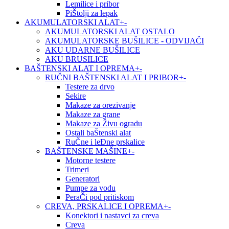
Lemilice i pribor
PiŠtolji za lepak
AKUMULATORSKI ALAT
+
-
AKUMULATORSKI ALAT OSTALO
AKUMULATORSKE BUŠILICE - ODVIJAČI
AKU UDARNE BUŠILICE
AKU BRUSILICE
BAŠTENSKI ALAT I OPREMA
+
-
RUČNI BAŠTENSKI ALAT I PRIBOR
+
-
Testere za drvo
Sekire
Makaze za orezivanje
Makaze za grane
Makaze za Živu ogradu
Ostali baŠtenski alat
RuČne i leĐne prskalice
BAŠTENSKE MAŠINE
+
-
Motorne testere
Trimeri
Generatori
Pumpe za vodu
PeraČi pod pritiskom
CREVA, PRSKALICE I OPREMA
+
-
Konektori i nastavci za creva
Creva