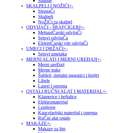
Špahtle
SKALPELI I NOŽIĆI
+
-
StrugaČi
Skalpeli
NoŽiĆi za skalpel
ODVIJAČI - ŠRAFCIGERI
+
-
MehaniČarski odvijaČi
Setovi odvijaČa
ElektriČarski vde odvijaČi
UMECI I DRŽAČI
+
-
Setovi umetaka
MERNI ALATI I MERNI UREĐAJI
+
-
Merni ureĐaji
Merne trake
Šubleri, metalni ugaonici i lenjiri
Libele
Laseri i oprema
OSTALI RUČNI ALAT I MATERIJAL
+
-
Klamerice i heftalice
Elektromaterijal
Lepljenje
Kancelarijski materijal i oprema
RuČni alat ostalo
MAKAZE
+
-
Makaze za lim