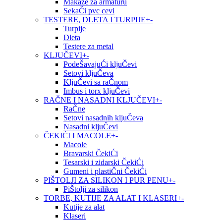
Makaze za armaturu
SekaČi pvc cevi
TESTERE, DLETA I TURPIJE
+
-
Turpije
Dleta
Testere za metal
KLJUČEVI
+
-
PodeŠavajuĆi kljuČevi
Setovi kljuČeva
KljuČevi sa raČnom
Imbus i torx kljuČevi
RAČNE I NASADNI KLJUČEVI
+
-
RaČne
Setovi nasadnih kljuČeva
Nasadni kljuČevi
ČEKIĆI I MACOLE
+
-
Macole
Bravarski ČekiĆi
Tesarski i zidarski ČekiĆi
Gumeni i plastiČni ČekiĆi
PIŠTOLJI ZA SILIKON I PUR PENU
+
-
PiŠtolji za silikon
TORBE, KUTIJE ZA ALAT I KLASERI
+
-
Kutije za alat
Klaseri