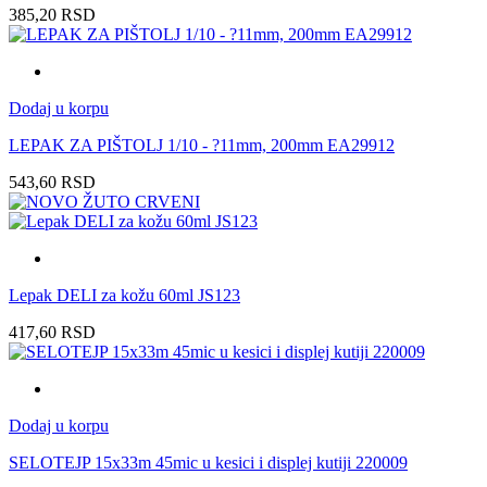
385,20
RSD
Dodaj u korpu
LEPAK ZA PIŠTOLJ 1/10 - ?11mm, 200mm EA29912
543,60
RSD
Lepak DELI za kožu 60ml JS123
417,60
RSD
Dodaj u korpu
SELOTEJP 15x33m 45mic u kesici i displej kutiji 220009