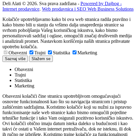
Deli Alati © 2026. Sva prava zadržana -
Powered by Dajbog -
Internet prodavnice
.
Web prodavnica i SEO Web Business Solutions
Kolačiće upotrebljavamo kako bi ova web stranica radila pravilno i
kako bismo bili u stanju da vršimo dalja unapređenja stranice sa
svrhom poboljšanja Vašeg korisničkog iskustva, kako bismo
personalizovali sadržaj i oglase, omogućili značaj društvenih medija
i analizirali promet. Nastavkom korišćenja naših stranica prihvatate
upotrebu kolačića.
Obavezni
Trajni
Statistika
Marketing
Saznaj više
Slažem se
Obavezni
Trajni
Statistika
Marketing
Obavezni kolačići čine stranicu upotrebljivom omogućavajući
osnovne funkcionalnosti kao što su navigacija stranicom i pristup
zaštićenim sadržajima. Koristimo kolačiće koji su nužni za ispravno
funkcionisanje naše web stranice kako bismo omogućili pojedine
tehničke funkcije i tako Vam osigurali pozitivno korisničko iskustvo.
Ovi kolačići obično imaju datum isteka daleko u budućnosti i kao
takvi će ostati u Vašem internet pretraživaču, dok ne isteknu, ili dok
ih ručno ne izbrišete. Koristimo trajne kolačiće za funkcionalnosti