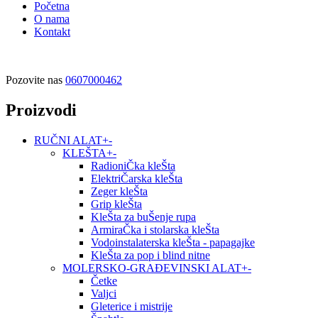
Početna
O nama
Kontakt
Pozovite nas
0607000462
Proizvodi
RUČNI ALAT
+
-
KLEŠTA
+
-
RadioniČka kleŠta
ElektriČarska kleŠta
Zeger kleŠta
Grip kleŠta
KleŠta za buŠenje rupa
ArmiraČka i stolarska kleŠta
Vodoinstalaterska kleŠta - papagajke
KleŠta za pop i blind nitne
MOLERSKO-GRAĐEVINSKI ALAT
+
-
Četke
Valjci
Gleterice i mistrije