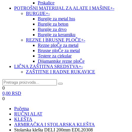
Prskalice
POTROŠNI MATERIJAL ZA ALATE I MAŠINE
+
-
BURGIJE
+
-
Burgije za metal hss
Burgije za beton
Burgije za drvo
Burgije za keramiku
REZNE I BRUSNE PLOČE
+
-
Rezne ploČe za metal
Brusne ploČe za metal
Testere za cirkular
Dijamantske rezne ploČe
LIČNA ZAŠTITNA SREDSTVA
+
-
ZAŠTITNE I RADNE RUKAVICE
0
0,00
RSD
0
Početna
RUČNI ALAT
KLEŠTA
ARMIRAČKA I STOLARSKA KLEŠTA
Stolarska klešta DELI 200mm EDL20308