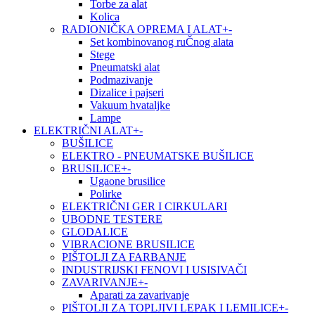
Torbe za alat
Kolica
RADIONIČKA OPREMA I ALAT
+
-
Set kombinovanog ruČnog alata
Stege
Pneumatski alat
Podmazivanje
Dizalice i pajseri
Vakuum hvataljke
Lampe
ELEKTRIČNI ALAT
+
-
BUŠILICE
ELEKTRO - PNEUMATSKE BUŠILICE
BRUSILICE
+
-
Ugaone brusilice
Polirke
ELEKTRIČNI GER I CIRKULARI
UBODNE TESTERE
GLODALICE
VIBRACIONE BRUSILICE
PIŠTOLJI ZA FARBANJE
INDUSTRIJSKI FENOVI I USISIVAČI
ZAVARIVANJE
+
-
Aparati za zavarivanje
PIŠTOLJI ZA TOPLJIVI LEPAK I LEMILICE
+
-