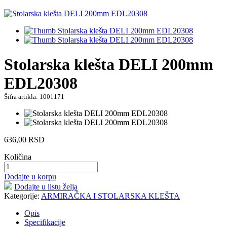
Stolarska klešta DELI 200mm
EDL20308
Šifra artikla: 1001171
636,00
RSD
Količina
Dodajte u korpu
Dodajte u listu želja
Kategorije:
ARMIRAČKA I STOLARSKA KLEŠTA
Opis
Specifikacije