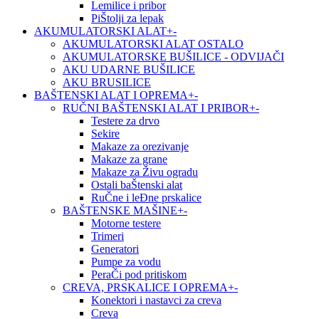
Lemilice i pribor
PiŠtolji za lepak
AKUMULATORSKI ALAT
+
-
AKUMULATORSKI ALAT OSTALO
AKUMULATORSKE BUŠILICE - ODVIJAČI
AKU UDARNE BUŠILICE
AKU BRUSILICE
BAŠTENSKI ALAT I OPREMA
+
-
RUČNI BAŠTENSKI ALAT I PRIBOR
+
-
Testere za drvo
Sekire
Makaze za orezivanje
Makaze za grane
Makaze za Živu ogradu
Ostali baŠtenski alat
RuČne i leĐne prskalice
BAŠTENSKE MAŠINE
+
-
Motorne testere
Trimeri
Generatori
Pumpe za vodu
PeraČi pod pritiskom
CREVA, PRSKALICE I OPREMA
+
-
Konektori i nastavci za creva
Creva