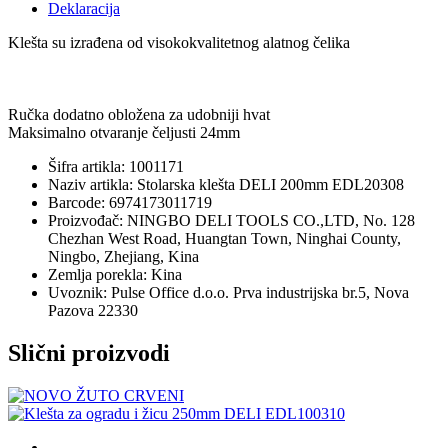
Deklaracija
Klešta su izrađena od visokokvalitetnog alatnog čelika
Ručka dodatno obložena za udobniji hvat
Maksimalno otvaranje čeljusti 24mm
Šifra artikla: 1001171
Naziv artikla: Stolarska klešta DELI 200mm EDL20308
Barcode: 6974173011719
Proizvođač: NINGBO DELI TOOLS CO.,LTD, No. 128
Chezhan West Road, Huangtan Town, Ninghai County,
Ningbo, Zhejiang, Kina
Zemlja porekla: Kina
Uvoznik: Pulse Office d.o.o. Prva industrijska br.5, Nova
Pazova 22330
Slični proizvodi