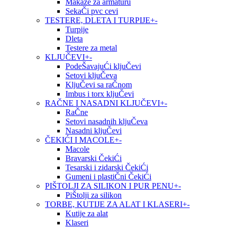
Makaze za armaturu
SekaČi pvc cevi
TESTERE, DLETA I TURPIJE
+
-
Turpije
Dleta
Testere za metal
KLJUČEVI
+
-
PodeŠavajuĆi kljuČevi
Setovi kljuČeva
KljuČevi sa raČnom
Imbus i torx kljuČevi
RAČNE I NASADNI KLJUČEVI
+
-
RaČne
Setovi nasadnih kljuČeva
Nasadni kljuČevi
ČEKIĆI I MACOLE
+
-
Macole
Bravarski ČekiĆi
Tesarski i zidarski ČekiĆi
Gumeni i plastiČni ČekiĆi
PIŠTOLJI ZA SILIKON I PUR PENU
+
-
PiŠtolji za silikon
TORBE, KUTIJE ZA ALAT I KLASERI
+
-
Kutije za alat
Klaseri