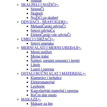
Špahtle
SKALPELI I NOŽIĆI
+
-
StrugaČi
Skalpeli
NoŽiĆi za skalpel
ODVIJAČI - ŠRAFCIGERI
+
-
MehaniČarski odvijaČi
Setovi odvijaČa
ElektriČarski vde odvijaČi
UMECI I DRŽAČI
+
-
Setovi umetaka
MERNI ALATI I MERNI UREĐAJI
+
-
Merni ureĐaji
Merne trake
Šubleri, metalni ugaonici i lenjiri
Libele
Laseri i oprema
OSTALI RUČNI ALAT I MATERIJAL
+
-
Klamerice i heftalice
Elektromaterijal
Lepljenje
Kancelarijski materijal i oprema
RuČni alat ostalo
MAKAZE
+
-
Makaze za lim