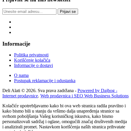
Prijavi se
Informacije
Politika privatnosti
Korišćenje kolačića
Informacije o dostavi
O nama
Postupak reklamacije i odustanka
Deli Alati © 2026. Sva prava zadržana -
Powered by Dajbog -
Internet prodavnice
.
Web prodavnica i SEO Web Business Solutions
Kolačiće upotrebljavamo kako bi ova web stranica radila pravilno i
kako bismo bili u stanju da vršimo dalja unapređenja stranice sa
svrhom poboljšanja Vašeg korisničkog iskustva, kako bismo
personalizovali sadržaj i oglase, omogućili značaj društvenih medija
i analizirali promet. Nastavkom korišćenja naših stranica prihvatate