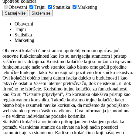
upotrebu kolačića.
Obavezni
Trajni
Statistika
Marketing
Saznaj više
Slažem se
Obavezni
Trajni
Statistika
Marketing
Obavezni kolačići čine stranicu upotrebljivom omogućavajući
osnovne funkcionalnosti kao što su navigacija stranicom i pristup
zaštićenim sadržajima. Koristimo kolačiće koji su nužni za ispravno
funkcionisanje naše web stranice kako bismo omogućili pojedine
tehničke funkcije i tako Vam osigurali pozitivno korisničko iskustvo.
Ovi kolačići obično imaju datum isteka daleko u budućnosti i kao
takvi će ostati u Vašem internet pretraživaču, dok ne isteknu, ili dok
ih ručno ne izbrišete. Koristimo trajne kolačiće za funkcionalnosti
kao što su “Ostanite prijavljeni”, što korisniku olakšava pristup kao
registrovanom korisniku. Takođe koristimo trajne kolačiće kako
bismo bolje razumeli navike korisnika, da možemo da poboljšamo
web stranicu prema Vašim navikama. Ova informacija je anonimna
– ne vidimo individualne podatke korisnika.
Statistički kolačići anonimnim prikupljanjem i slanjem podataka
pomažu vlasnicima stranice da shvate na koji način posetioci
komuniciraju sa stranicom. Radi se o kolačićima koji našoj web