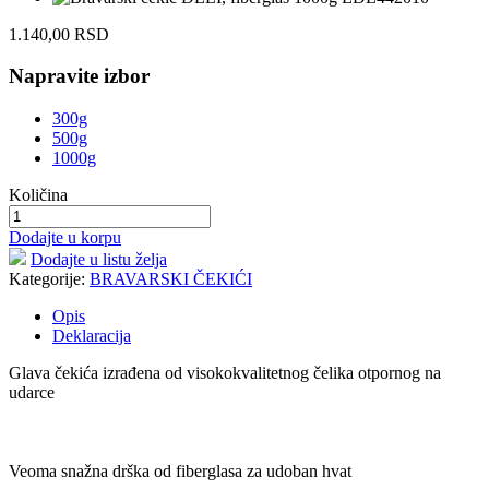
1.140,00
RSD
Napravite izbor
300g
500g
1000g
Količina
Dodajte u korpu
Dodajte u listu želja
Kategorije:
BRAVARSKI ČEKIĆI
Opis
Deklaracija
Glava čekića izrađena od visokokvalitetnog čelika otpornog na
udarce
Veoma snažna drška od fiberglasa za udoban hvat