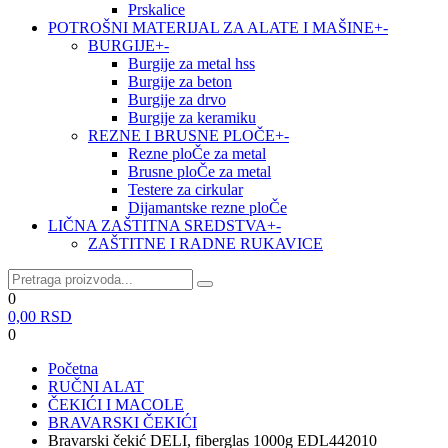
Prskalice
POTROŠNI MATERIJAL ZA ALATE I MAŠINE
+
-
BURGIJE
+
-
Burgije za metal hss
Burgije za beton
Burgije za drvo
Burgije za keramiku
REZNE I BRUSNE PLOČE
+
-
Rezne ploČe za metal
Brusne ploČe za metal
Testere za cirkular
Dijamantske rezne ploČe
LIČNA ZAŠTITNA SREDSTVA
+
-
ZAŠTITNE I RADNE RUKAVICE
0
0,00
RSD
0
Početna
RUČNI ALAT
ČEKIĆI I MACOLE
BRAVARSKI ČEKIĆI
Bravarski čekić DELI, fiberglas 1000g EDL442010