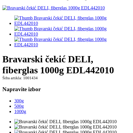
Bravarski čekić DELI,
fiberglas 1000g EDL442010
Šifra artikla: 1001434
Napravite izbor
300g
500g
1000g