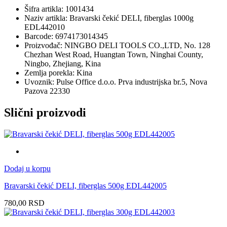
Šifra artikla: 1001434
Naziv artikla: Bravarski čekić DELI, fiberglas 1000g
EDL442010
Barcode: 6974173014345
Proizvođač: NINGBO DELI TOOLS CO.,LTD, No. 128
Chezhan West Road, Huangtan Town, Ninghai County,
Ningbo, Zhejiang, Kina
Zemlja porekla: Kina
Uvoznik: Pulse Office d.o.o. Prva industrijska br.5, Nova
Pazova 22330
Slični proizvodi
Dodaj u korpu
Bravarski čekić DELI, fiberglas 500g EDL442005
780,00
RSD