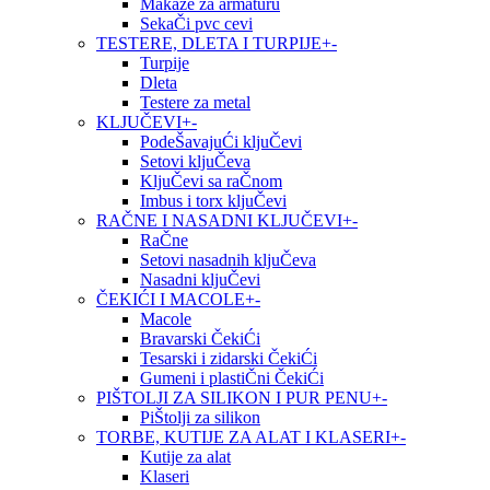
Makaze za armaturu
SekaČi pvc cevi
TESTERE, DLETA I TURPIJE
+
-
Turpije
Dleta
Testere za metal
KLJUČEVI
+
-
PodeŠavajuĆi kljuČevi
Setovi kljuČeva
KljuČevi sa raČnom
Imbus i torx kljuČevi
RAČNE I NASADNI KLJUČEVI
+
-
RaČne
Setovi nasadnih kljuČeva
Nasadni kljuČevi
ČEKIĆI I MACOLE
+
-
Macole
Bravarski ČekiĆi
Tesarski i zidarski ČekiĆi
Gumeni i plastiČni ČekiĆi
PIŠTOLJI ZA SILIKON I PUR PENU
+
-
PiŠtolji za silikon
TORBE, KUTIJE ZA ALAT I KLASERI
+
-
Kutije za alat
Klaseri