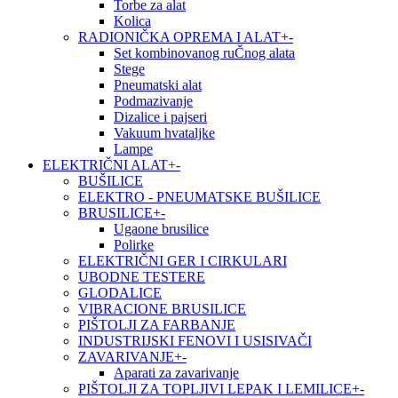
Torbe za alat
Kolica
RADIONIČKA OPREMA I ALAT
+
-
Set kombinovanog ruČnog alata
Stege
Pneumatski alat
Podmazivanje
Dizalice i pajseri
Vakuum hvataljke
Lampe
ELEKTRIČNI ALAT
+
-
BUŠILICE
ELEKTRO - PNEUMATSKE BUŠILICE
BRUSILICE
+
-
Ugaone brusilice
Polirke
ELEKTRIČNI GER I CIRKULARI
UBODNE TESTERE
GLODALICE
VIBRACIONE BRUSILICE
PIŠTOLJI ZA FARBANJE
INDUSTRIJSKI FENOVI I USISIVAČI
ZAVARIVANJE
+
-
Aparati za zavarivanje
PIŠTOLJI ZA TOPLJIVI LEPAK I LEMILICE
+
-