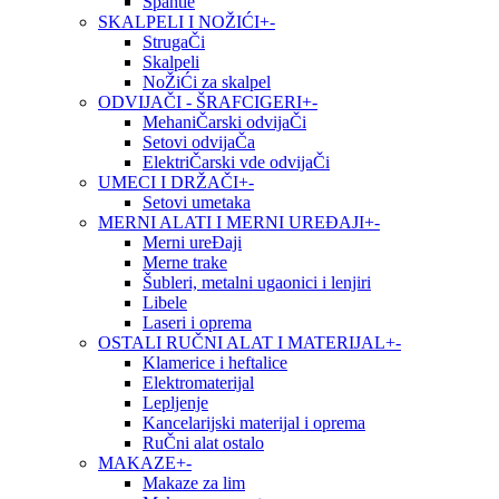
Špahtle
SKALPELI I NOŽIĆI
+
-
StrugaČi
Skalpeli
NoŽiĆi za skalpel
ODVIJAČI - ŠRAFCIGERI
+
-
MehaniČarski odvijaČi
Setovi odvijaČa
ElektriČarski vde odvijaČi
UMECI I DRŽAČI
+
-
Setovi umetaka
MERNI ALATI I MERNI UREĐAJI
+
-
Merni ureĐaji
Merne trake
Šubleri, metalni ugaonici i lenjiri
Libele
Laseri i oprema
OSTALI RUČNI ALAT I MATERIJAL
+
-
Klamerice i heftalice
Elektromaterijal
Lepljenje
Kancelarijski materijal i oprema
RuČni alat ostalo
MAKAZE
+
-
Makaze za lim