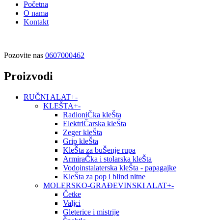
Početna
O nama
Kontakt
Pozovite nas
0607000462
Proizvodi
RUČNI ALAT
+
-
KLEŠTA
+
-
RadioniČka kleŠta
ElektriČarska kleŠta
Zeger kleŠta
Grip kleŠta
KleŠta za buŠenje rupa
ArmiraČka i stolarska kleŠta
Vodoinstalaterska kleŠta - papagajke
KleŠta za pop i blind nitne
MOLERSKO-GRAĐEVINSKI ALAT
+
-
Četke
Valjci
Gleterice i mistrije