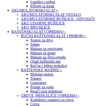
Lemilice i pribor
PiŠtolji za lepak
AKUMULATORSKI ALAT
+
-
AKUMULATORSKI ALAT OSTALO
AKUMULATORSKE BUŠILICE - ODVIJAČI
AKU UDARNE BUŠILICE
AKU BRUSILICE
BAŠTENSKI ALAT I OPREMA
+
-
RUČNI BAŠTENSKI ALAT I PRIBOR
+
-
Testere za drvo
Sekire
Makaze za orezivanje
Makaze za grane
Makaze za Živu ogradu
Ostali baŠtenski alat
RuČne i leĐne prskalice
BAŠTENSKE MAŠINE
+
-
Motorne testere
Trimeri
Generatori
Pumpe za vodu
PeraČi pod pritiskom
CREVA, PRSKALICE I OPREMA
+
-
Konektori i nastavci za creva
Creva