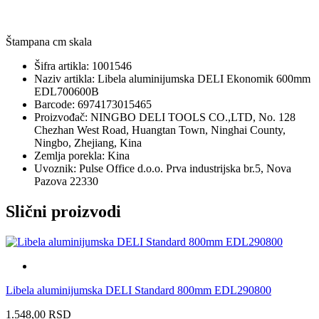
Štampana cm skala
Šifra artikla: 1001546
Naziv artikla: Libela aluminijumska DELI Ekonomik 600mm
EDL700600B
Barcode: 6974173015465
Proizvođač: NINGBO DELI TOOLS CO.,LTD, No. 128
Chezhan West Road, Huangtan Town, Ninghai County,
Ningbo, Zhejiang, Kina
Zemlja porekla: Kina
Uvoznik: Pulse Office d.o.o. Prva industrijska br.5, Nova
Pazova 22330
Slični proizvodi
Libela aluminijumska DELI Standard 800mm EDL290800
1.548,00
RSD