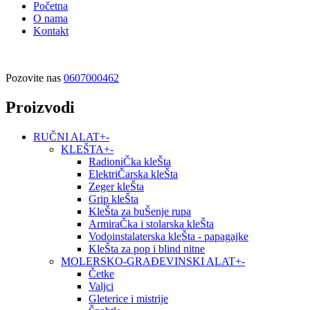
Početna
O nama
Kontakt
Pozovite nas
0607000462
Proizvodi
RUČNI ALAT
+
-
KLEŠTA
+
-
RadioniČka kleŠta
ElektriČarska kleŠta
Zeger kleŠta
Grip kleŠta
KleŠta za buŠenje rupa
ArmiraČka i stolarska kleŠta
Vodoinstalaterska kleŠta - papagajke
KleŠta za pop i blind nitne
MOLERSKO-GRAĐEVINSKI ALAT
+
-
Četke
Valjci
Gleterice i mistrije