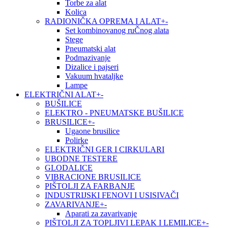
Torbe za alat
Kolica
RADIONIČKA OPREMA I ALAT
+
-
Set kombinovanog ruČnog alata
Stege
Pneumatski alat
Podmazivanje
Dizalice i pajseri
Vakuum hvataljke
Lampe
ELEKTRIČNI ALAT
+
-
BUŠILICE
ELEKTRO - PNEUMATSKE BUŠILICE
BRUSILICE
+
-
Ugaone brusilice
Polirke
ELEKTRIČNI GER I CIRKULARI
UBODNE TESTERE
GLODALICE
VIBRACIONE BRUSILICE
PIŠTOLJI ZA FARBANJE
INDUSTRIJSKI FENOVI I USISIVAČI
ZAVARIVANJE
+
-
Aparati za zavarivanje
PIŠTOLJI ZA TOPLJIVI LEPAK I LEMILICE
+
-