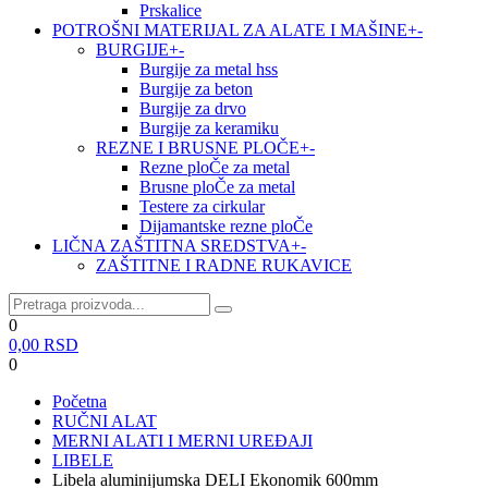
Prskalice
POTROŠNI MATERIJAL ZA ALATE I MAŠINE
+
-
BURGIJE
+
-
Burgije za metal hss
Burgije za beton
Burgije za drvo
Burgije za keramiku
REZNE I BRUSNE PLOČE
+
-
Rezne ploČe za metal
Brusne ploČe za metal
Testere za cirkular
Dijamantske rezne ploČe
LIČNA ZAŠTITNA SREDSTVA
+
-
ZAŠTITNE I RADNE RUKAVICE
0
0,00
RSD
0
Početna
RUČNI ALAT
MERNI ALATI I MERNI UREĐAJI
LIBELE
Libela aluminijumska DELI Ekonomik 600mm