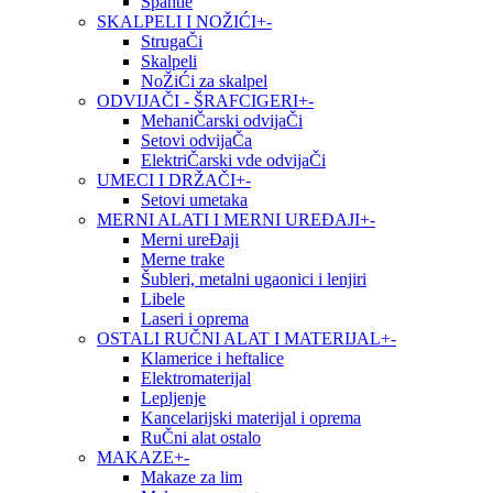
Špahtle
SKALPELI I NOŽIĆI
+
-
StrugaČi
Skalpeli
NoŽiĆi za skalpel
ODVIJAČI - ŠRAFCIGERI
+
-
MehaniČarski odvijaČi
Setovi odvijaČa
ElektriČarski vde odvijaČi
UMECI I DRŽAČI
+
-
Setovi umetaka
MERNI ALATI I MERNI UREĐAJI
+
-
Merni ureĐaji
Merne trake
Šubleri, metalni ugaonici i lenjiri
Libele
Laseri i oprema
OSTALI RUČNI ALAT I MATERIJAL
+
-
Klamerice i heftalice
Elektromaterijal
Lepljenje
Kancelarijski materijal i oprema
RuČni alat ostalo
MAKAZE
+
-
Makaze za lim