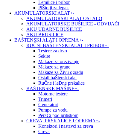
Lemilice i pribor
PiŠtolji za lepak
AKUMULATORSKI ALAT
+
-
AKUMULATORSKI ALAT OSTALO
AKUMULATORSKE BUŠILICE - ODVIJAČI
AKU UDARNE BUŠILICE
AKU BRUSILICE
BAŠTENSKI ALAT I OPREMA
+
-
RUČNI BAŠTENSKI ALAT I PRIBOR
+
-
Testere za drvo
Sekire
Makaze za orezivanje
Makaze za grane
Makaze za Živu ogradu
Ostali baŠtenski alat
RuČne i leĐne prskalice
BAŠTENSKE MAŠINE
+
-
Motorne testere
Trimeri
Generatori
Pumpe za vodu
PeraČi pod pritiskom
CREVA, PRSKALICE I OPREMA
+
-
Konektori i nastavci za creva
Creva