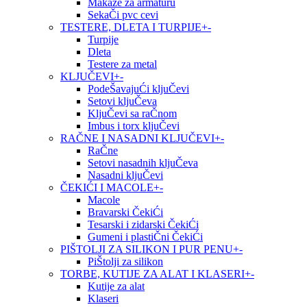
Makaze za armaturu
SekaČi pvc cevi
TESTERE, DLETA I TURPIJE
+
-
Turpije
Dleta
Testere za metal
KLJUČEVI
+
-
PodeŠavajuĆi kljuČevi
Setovi kljuČeva
KljuČevi sa raČnom
Imbus i torx kljuČevi
RAČNE I NASADNI KLJUČEVI
+
-
RaČne
Setovi nasadnih kljuČeva
Nasadni kljuČevi
ČEKIĆI I MACOLE
+
-
Macole
Bravarski ČekiĆi
Tesarski i zidarski ČekiĆi
Gumeni i plastiČni ČekiĆi
PIŠTOLJI ZA SILIKON I PUR PENU
+
-
PiŠtolji za silikon
TORBE, KUTIJE ZA ALAT I KLASERI
+
-
Kutije za alat
Klaseri