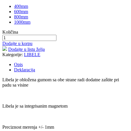
400mm
600mm
800mm
1000mm
Količina
Dodajte u korpu
Dodajte u listu želja
Kategorije:
LIBELE
Opis
Deklaracija
Libela je obložena gumom sa obe strane radi dodatne zaštite pri
padu sa visine
Libela je sa integrisanim magnetom
Preciznost merenja +/- 1mm