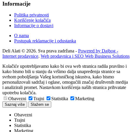
Informacije
Politika privatnosti
Korišćenje kolačića
Informacije o dostavi
O nama
Postupak reklamacije i odustanka
Deli Alati © 2026. Sva prava zadržana -
Powered by Dajbog -
Internet prodavnice
.
Web prodavnica i SEO Web Business Solutions
Kolačiće upotrebljavamo kako bi ova web stranica radila pravilno i
kako bismo bili u stanju da vršimo dalja unapređenja stranice sa
svrhom poboljšanja Vašeg korisničkog iskustva, kako bismo
personalizovali sadržaj i oglase, omogućili značaj društvenih medija
i analizirali promet. Nastavkom korišćenja naših stranica prihvatate
upotrebu kolačića.
Obavezni
Trajni
Statistika
Marketing
Saznaj više
Slažem se
Obavezni
Trajni
Statistika
Marketing