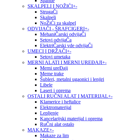
Špahtle
SKALPELI I NOŽIĆI
+
-
StrugaČi
Skalpeli
NoŽiĆi za skalpel
ODVIJAČI - ŠRAFCIGERI
+
-
MehaniČarski odvijaČi
Setovi odvijaČa
ElektriČarski vde odvijaČi
UMECI I DRŽAČI
+
-
Setovi umetaka
MERNI ALATI I MERNI UREĐAJI
+
-
Merni ureĐaji
Merne trake
Šubleri, metalni ugaonici i lenjiri
Libele
Laseri i oprema
OSTALI RUČNI ALAT I MATERIJAL
+
-
Klamerice i heftalice
Elektromaterijal
Lepljenje
Kancelarijski materijal i oprema
RuČni alat ostalo
MAKAZE
+
-
Makaze za lim