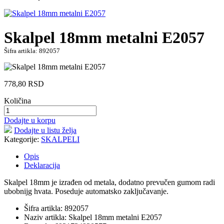
Skalpel 18mm metalni E2057
Šifra artikla: 892057
778,80
RSD
Količina
Dodajte u korpu
Dodajte u listu želja
Kategorije:
SKALPELI
Opis
Deklaracija
Skalpel 18mm je izrađen od metala, dodatno prevučen gumom radi
ubobnijg hvata. Poseduje automatsko zaključavanje.
Šifra artikla: 892057
Naziv artikla: Skalpel 18mm metalni E2057