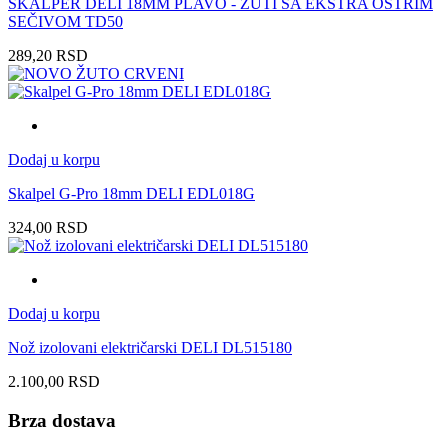
SKALPER DELI 18MM PLAVO - ŽUTI SA EKSTRA OŠTRIM
SEČIVOM TD50
289,20
RSD
Dodaj u korpu
Skalpel G-Pro 18mm DELI EDL018G
324,00
RSD
Dodaj u korpu
Nož izolovani električarski DELI DL515180
2.100,00
RSD
Brza dostava