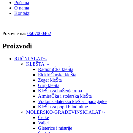
Početna
O nama
Kontakt
Pozovite nas
0607000462
Proizvodi
RUČNI ALAT
+
-
KLEŠTA
+
-
RadioniČka kleŠta
ElektriČarska kleŠta
Zeger kleŠta
Grip kleŠta
KleŠta za buŠenje rupa
ArmiraČka i stolarska kleŠta
Vodoinstalaterska kleŠta - papagajke
KleŠta za pop i blind nitne
MOLERSKO-GRAĐEVINSKI ALAT
+
-
Četke
Valjci
Gleterice i mistrije