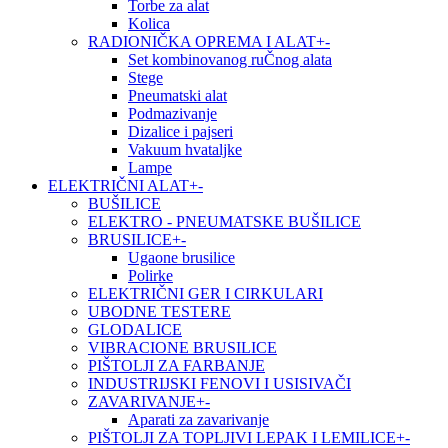
Torbe za alat
Kolica
RADIONIČKA OPREMA I ALAT
+
-
Set kombinovanog ruČnog alata
Stege
Pneumatski alat
Podmazivanje
Dizalice i pajseri
Vakuum hvataljke
Lampe
ELEKTRIČNI ALAT
+
-
BUŠILICE
ELEKTRO - PNEUMATSKE BUŠILICE
BRUSILICE
+
-
Ugaone brusilice
Polirke
ELEKTRIČNI GER I CIRKULARI
UBODNE TESTERE
GLODALICE
VIBRACIONE BRUSILICE
PIŠTOLJI ZA FARBANJE
INDUSTRIJSKI FENOVI I USISIVAČI
ZAVARIVANJE
+
-
Aparati za zavarivanje
PIŠTOLJI ZA TOPLJIVI LEPAK I LEMILICE
+
-