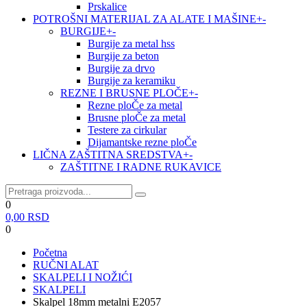
Prskalice
POTROŠNI MATERIJAL ZA ALATE I MAŠINE
+
-
BURGIJE
+
-
Burgije za metal hss
Burgije za beton
Burgije za drvo
Burgije za keramiku
REZNE I BRUSNE PLOČE
+
-
Rezne ploČe za metal
Brusne ploČe za metal
Testere za cirkular
Dijamantske rezne ploČe
LIČNA ZAŠTITNA SREDSTVA
+
-
ZAŠTITNE I RADNE RUKAVICE
0
0,00
RSD
0
Početna
RUČNI ALAT
SKALPELI I NOŽIĆI
SKALPELI
Skalpel 18mm metalni E2057