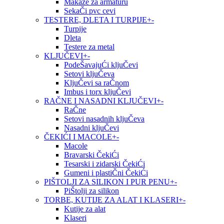
Makaze za armaturu
SekaČi pvc cevi
TESTERE, DLETA I TURPIJE
+
-
Turpije
Dleta
Testere za metal
KLJUČEVI
+
-
PodeŠavajuĆi kljuČevi
Setovi kljuČeva
KljuČevi sa raČnom
Imbus i torx kljuČevi
RAČNE I NASADNI KLJUČEVI
+
-
RaČne
Setovi nasadnih kljuČeva
Nasadni kljuČevi
ČEKIĆI I MACOLE
+
-
Macole
Bravarski ČekiĆi
Tesarski i zidarski ČekiĆi
Gumeni i plastiČni ČekiĆi
PIŠTOLJI ZA SILIKON I PUR PENU
+
-
PiŠtolji za silikon
TORBE, KUTIJE ZA ALAT I KLASERI
+
-
Kutije za alat
Klaseri