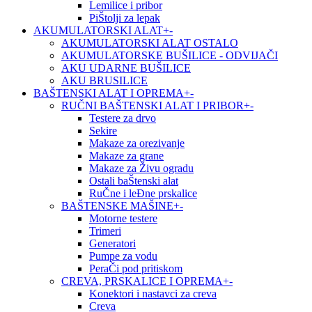
Lemilice i pribor
PiŠtolji za lepak
AKUMULATORSKI ALAT
+
-
AKUMULATORSKI ALAT OSTALO
AKUMULATORSKE BUŠILICE - ODVIJAČI
AKU UDARNE BUŠILICE
AKU BRUSILICE
BAŠTENSKI ALAT I OPREMA
+
-
RUČNI BAŠTENSKI ALAT I PRIBOR
+
-
Testere za drvo
Sekire
Makaze za orezivanje
Makaze za grane
Makaze za Živu ogradu
Ostali baŠtenski alat
RuČne i leĐne prskalice
BAŠTENSKE MAŠINE
+
-
Motorne testere
Trimeri
Generatori
Pumpe za vodu
PeraČi pod pritiskom
CREVA, PRSKALICE I OPREMA
+
-
Konektori i nastavci za creva
Creva