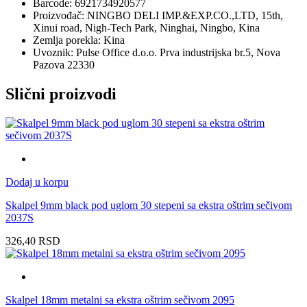
Barcode: 6921734920577
Proizvođač: NINGBO DELI IMP.&EXP.CO.,LTD, 15th,
Xinui road, Nigh-Tech Park, Ninghai, Ningbo, Kina
Zemlja porekla: Kina
Uvoznik: Pulse Office d.o.o. Prva industrijska br.5, Nova
Pazova 22330
Slični proizvodi
Dodaj u korpu
Skalpel 9mm black pod uglom 30 stepeni sa ekstra oštrim sečivom
2037S
326,40
RSD
Skalpel 18mm metalni sa ekstra oštrim sečivom 2095