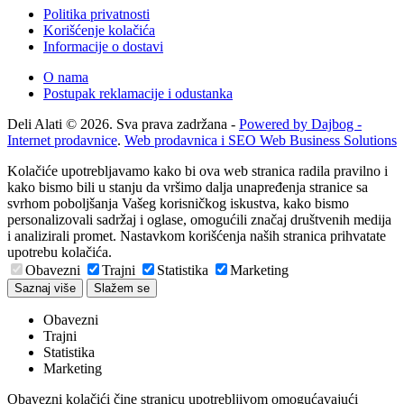
Politika privatnosti
Korišćenje kolačića
Informacije o dostavi
O nama
Postupak reklamacije i odustanka
Deli Alati © 2026. Sva prava zadržana -
Powered by Dajbog -
Internet prodavnice
.
Web prodavnica i SEO Web Business Solutions
Kolačiće upotrebljavamo kako bi ova web stranica radila pravilno i
kako bismo bili u stanju da vršimo dalja unapređenja stranice sa
svrhom poboljšanja Vašeg korisničkog iskustva, kako bismo
personalizovali sadržaj i oglase, omogućili značaj društvenih medija
i analizirali promet. Nastavkom korišćenja naših stranica prihvatate
upotrebu kolačića.
Obavezni
Trajni
Statistika
Marketing
Saznaj više
Slažem se
Obavezni
Trajni
Statistika
Marketing
Obavezni kolačići čine stranicu upotrebljivom omogućavajući