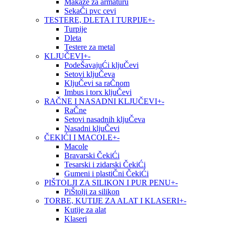
Makaze za armaturu
SekaČi pvc cevi
TESTERE, DLETA I TURPIJE
+
-
Turpije
Dleta
Testere za metal
KLJUČEVI
+
-
PodeŠavajuĆi kljuČevi
Setovi kljuČeva
KljuČevi sa raČnom
Imbus i torx kljuČevi
RAČNE I NASADNI KLJUČEVI
+
-
RaČne
Setovi nasadnih kljuČeva
Nasadni kljuČevi
ČEKIĆI I MACOLE
+
-
Macole
Bravarski ČekiĆi
Tesarski i zidarski ČekiĆi
Gumeni i plastiČni ČekiĆi
PIŠTOLJI ZA SILIKON I PUR PENU
+
-
PiŠtolji za silikon
TORBE, KUTIJE ZA ALAT I KLASERI
+
-
Kutije za alat
Klaseri