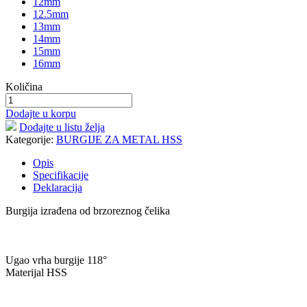
12mm
12.5mm
13mm
14mm
15mm
16mm
Količina
Dodajte u korpu
Dodajte u listu želja
Kategorije:
BURGIJE ZA METAL HSS
Opis
Specifikacije
Deklaracija
Burgija izrađena od brzoreznog čelika
Ugao vrha burgije 118°
Materijal HSS