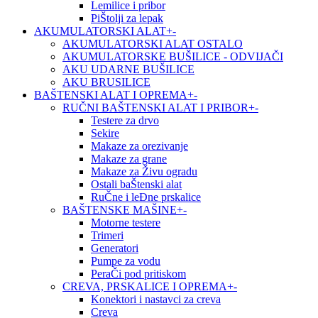
Lemilice i pribor
PiŠtolji za lepak
AKUMULATORSKI ALAT
+
-
AKUMULATORSKI ALAT OSTALO
AKUMULATORSKE BUŠILICE - ODVIJAČI
AKU UDARNE BUŠILICE
AKU BRUSILICE
BAŠTENSKI ALAT I OPREMA
+
-
RUČNI BAŠTENSKI ALAT I PRIBOR
+
-
Testere za drvo
Sekire
Makaze za orezivanje
Makaze za grane
Makaze za Živu ogradu
Ostali baŠtenski alat
RuČne i leĐne prskalice
BAŠTENSKE MAŠINE
+
-
Motorne testere
Trimeri
Generatori
Pumpe za vodu
PeraČi pod pritiskom
CREVA, PRSKALICE I OPREMA
+
-
Konektori i nastavci za creva
Creva