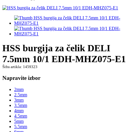
HSS burgija za čelik DELI
7.5mm 10/1 EDH-MHZ075-E1
Šifra artikla: 1459323
Napravite izbor
2mm
2.5mm
3mm
3.5mm
4mm
4.5mm
5mm
5.5mm
6mm