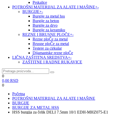
Prskalice
POTROŠNI MATERIJAL ZA ALATE I MAŠINE
+
-
BURGIJE
+
-
Burgije za metal hss
Burgije za beton
Burgije za drvo
Burgije za keramiku
REZNE I BRUSNE PLOČE
+
-
Rezne ploČe za metal
Brusne ploČe za metal
Testere za cirkular
Dijamantske rezne ploČe
LIČNA ZAŠTITNA SREDSTVA
+
-
ZAŠTITNE I RADNE RUKAVICE
0
0,00
RSD
0
Početna
POTROŠNI MATERIJAL ZA ALATE I MAŠINE
BURGIJE
BURGIJE ZA METAL HSS
HSS burgija za čelik DELI 7.5mm 10/1 EDH-MHZ075-E1