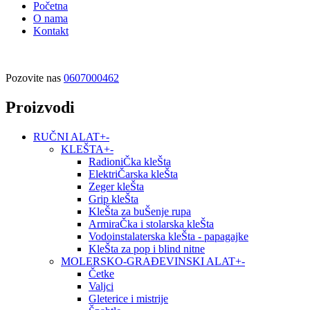
Početna
O nama
Kontakt
Pozovite nas
0607000462
Proizvodi
RUČNI ALAT
+
-
KLEŠTA
+
-
RadioniČka kleŠta
ElektriČarska kleŠta
Zeger kleŠta
Grip kleŠta
KleŠta za buŠenje rupa
ArmiraČka i stolarska kleŠta
Vodoinstalaterska kleŠta - papagajke
KleŠta za pop i blind nitne
MOLERSKO-GRAĐEVINSKI ALAT
+
-
Četke
Valjci
Gleterice i mistrije