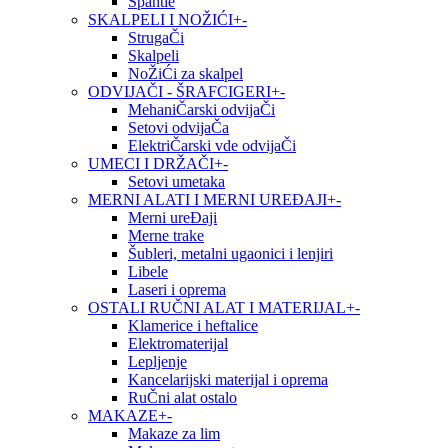
Špahtle
SKALPELI I NOŽIĆI
+
-
StrugaČi
Skalpeli
NoŽiĆi za skalpel
ODVIJAČI - ŠRAFCIGERI
+
-
MehaniČarski odvijaČi
Setovi odvijaČa
ElektriČarski vde odvijaČi
UMECI I DRŽAČI
+
-
Setovi umetaka
MERNI ALATI I MERNI UREĐAJI
+
-
Merni ureĐaji
Merne trake
Šubleri, metalni ugaonici i lenjiri
Libele
Laseri i oprema
OSTALI RUČNI ALAT I MATERIJAL
+
-
Klamerice i heftalice
Elektromaterijal
Lepljenje
Kancelarijski materijal i oprema
RuČni alat ostalo
MAKAZE
+
-
Makaze za lim