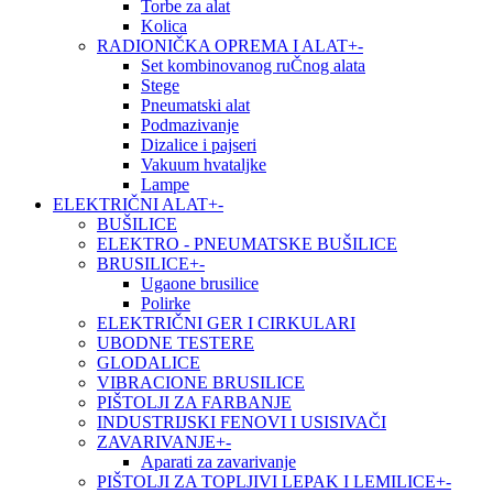
Torbe za alat
Kolica
RADIONIČKA OPREMA I ALAT
+
-
Set kombinovanog ruČnog alata
Stege
Pneumatski alat
Podmazivanje
Dizalice i pajseri
Vakuum hvataljke
Lampe
ELEKTRIČNI ALAT
+
-
BUŠILICE
ELEKTRO - PNEUMATSKE BUŠILICE
BRUSILICE
+
-
Ugaone brusilice
Polirke
ELEKTRIČNI GER I CIRKULARI
UBODNE TESTERE
GLODALICE
VIBRACIONE BRUSILICE
PIŠTOLJI ZA FARBANJE
INDUSTRIJSKI FENOVI I USISIVAČI
ZAVARIVANJE
+
-
Aparati za zavarivanje
PIŠTOLJI ZA TOPLJIVI LEPAK I LEMILICE
+
-