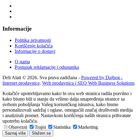
Informacije
Politika privatnosti
Korišćenje kolačića
Informacije o dostavi
O nama
Postupak reklamacije i odustanka
Deli Alati © 2026. Sva prava zadržana -
Powered by Dajbog -
Internet prodavnice
.
Web prodavnica i SEO Web Business Solutions
Kolačiće upotrebljavamo kako bi ova web stranica radila pravilno i
kako bismo bili u stanju da vršimo dalja unapređenja stranice sa
svrhom poboljšanja Vašeg korisničkog iskustva, kako bismo
personalizovali sadržaj i oglase, omogućili značaj društvenih medija
i analizirali promet. Nastavkom korišćenja naših stranica prihvatate
upotrebu kolačića.
Obavezni
Trajni
Statistika
Marketing
Saznaj više
Slažem se