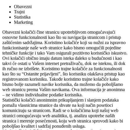
Obavezni
Trajni
Statistika
Marketing
Obavezni kolačići čine stranicu upotrebljivom omogućavajući
osnovne funkcionalnosti kao što su navigacija stranicom i pristup
zaštićenim sadržajima. Koristimo kolačiće koji su nužni za ispravno
funkcionisanje naše web stranice kako bismo omogućili pojedine
tehničke funkcije i tako Vam osigurali pozitivno korisničko iskustvo.
Ovi kolačići obično imaju datum isteka daleko u budućnosti i kao
takvi će ostati u Vašem internet pretraživaču, dok ne isteknu, ili dok
ih ručno ne izbrišete. Koristimo trajne kolačiće za funkcionalnosti
kao što su “Ostanite prijavljeni”, što korisniku olakšava pristup kao
registrovanom korisniku. Takođe koristimo trajne kolačiće kako
bismo bolje razumeli navike korisnika, da možemo da poboljšamo
web stranicu prema Vašim navikama. Ova informacija je anonimna
– ne vidimo individualne podatke korisnika.
Statistički kolačići anonimnim prikupljanjem i slanjem podataka
pomažu vlasnicima stranice da shvate na koji način posetioci
komuniciraju sa stranicom. Radi se o kolačićima koji našoj web
stranici omogućavaju web analitiku, tj. analizu upotrebe naših
stranica i merenje posećenosti, koju web stranica sprovodi kako bi
poboljšao kvalitet i sadržaj ponuđenih usluga.