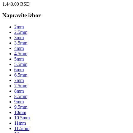
1.440,00
RSD
Napravite izbor
2mm
2.5mm
3mm
3.5mm
4mm
4.5mm
5mm
5.5mm
6mm
6.5mm
7mm
7.5mm
8mm
8.5mm
9mm
9.5mm
10mm
10.5mm
11mm
11.5mm