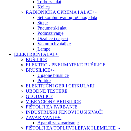
Torbe za alat
Kolica
RADIONIČKA OPREMA I ALAT
+
-
Set kombinovanog ruČnog alata
Stege
Pneumatski alat
Podmazivanje
Dizalice i pajseri
Vakuum hvataljke
Lampe
ELEKTRIČNI ALAT
+
-
BUŠILICE
ELEKTRO - PNEUMATSKE BUŠILICE
BRUSILICE
+
-
Ugaone brusilice
Polirke
ELEKTRIČNI GER I CIRKULARI
UBODNE TESTERE
GLODALICE
VIBRACIONE BRUSILICE
PIŠTOLJI ZA FARBANJE
INDUSTRIJSKI FENOVI I USISIVAČI
ZAVARIVANJE
+
-
Aparati za zavarivanje
PIŠTOLJI ZA TOPLJIVI LEPAK I LEMILICE
+
-