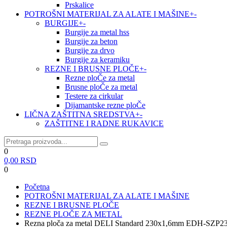
Prskalice
POTROŠNI MATERIJAL ZA ALATE I MAŠINE
+
-
BURGIJE
+
-
Burgije za metal hss
Burgije za beton
Burgije za drvo
Burgije za keramiku
REZNE I BRUSNE PLOČE
+
-
Rezne ploČe za metal
Brusne ploČe za metal
Testere za cirkular
Dijamantske rezne ploČe
LIČNA ZAŠTITNA SREDSTVA
+
-
ZAŠTITNE I RADNE RUKAVICE
0
0,00
RSD
0
Početna
POTROŠNI MATERIJAL ZA ALATE I MAŠINE
REZNE I BRUSNE PLOČE
REZNE PLOČE ZA METAL
Rezna ploča za metal DELI Standard 230x1,6mm EDH-SZP2