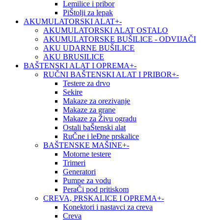
Lemilice i pribor
PiŠtolji za lepak
AKUMULATORSKI ALAT
+
-
AKUMULATORSKI ALAT OSTALO
AKUMULATORSKE BUŠILICE - ODVIJAČI
AKU UDARNE BUŠILICE
AKU BRUSILICE
BAŠTENSKI ALAT I OPREMA
+
-
RUČNI BAŠTENSKI ALAT I PRIBOR
+
-
Testere za drvo
Sekire
Makaze za orezivanje
Makaze za grane
Makaze za Živu ogradu
Ostali baŠtenski alat
RuČne i leĐne prskalice
BAŠTENSKE MAŠINE
+
-
Motorne testere
Trimeri
Generatori
Pumpe za vodu
PeraČi pod pritiskom
CREVA, PRSKALICE I OPREMA
+
-
Konektori i nastavci za creva
Creva