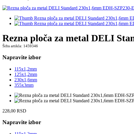
Rezna ploča za metal DELI S
Šifra artikla: 1459346
Napravite izbor
115x1,2mm
125x1,2mm
230x1,6mm
355x3mm
228,00
RSD
Napravite izbor
115x1,2mm