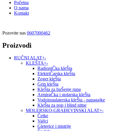
Početna
O nama
Kontakt
Pozovite nas
0607000462
Proizvodi
RUČNI ALAT
+
-
KLEŠTA
+
-
RadioniČka kleŠta
ElektriČarska kleŠta
Zeger kleŠta
Grip kleŠta
KleŠta za buŠenje rupa
ArmiraČka i stolarska kleŠta
Vodoinstalaterska kleŠta - papagajke
KleŠta za pop i blind nitne
MOLERSKO-GRAĐEVINSKI ALAT
+
-
Četke
Valjci
Gleterice i mistrije