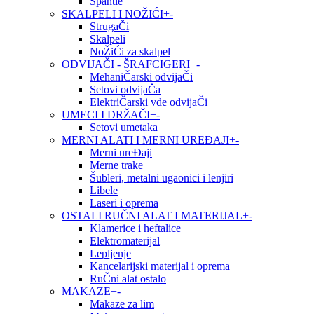
Špahtle
SKALPELI I NOŽIĆI
+
-
StrugaČi
Skalpeli
NoŽiĆi za skalpel
ODVIJAČI - ŠRAFCIGERI
+
-
MehaniČarski odvijaČi
Setovi odvijaČa
ElektriČarski vde odvijaČi
UMECI I DRŽAČI
+
-
Setovi umetaka
MERNI ALATI I MERNI UREĐAJI
+
-
Merni ureĐaji
Merne trake
Šubleri, metalni ugaonici i lenjiri
Libele
Laseri i oprema
OSTALI RUČNI ALAT I MATERIJAL
+
-
Klamerice i heftalice
Elektromaterijal
Lepljenje
Kancelarijski materijal i oprema
RuČni alat ostalo
MAKAZE
+
-
Makaze za lim