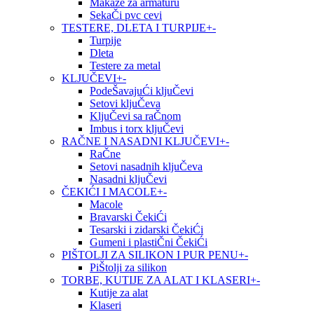
Makaze za armaturu
SekaČi pvc cevi
TESTERE, DLETA I TURPIJE
+
-
Turpije
Dleta
Testere za metal
KLJUČEVI
+
-
PodeŠavajuĆi kljuČevi
Setovi kljuČeva
KljuČevi sa raČnom
Imbus i torx kljuČevi
RAČNE I NASADNI KLJUČEVI
+
-
RaČne
Setovi nasadnih kljuČeva
Nasadni kljuČevi
ČEKIĆI I MACOLE
+
-
Macole
Bravarski ČekiĆi
Tesarski i zidarski ČekiĆi
Gumeni i plastiČni ČekiĆi
PIŠTOLJI ZA SILIKON I PUR PENU
+
-
PiŠtolji za silikon
TORBE, KUTIJE ZA ALAT I KLASERI
+
-
Kutije za alat
Klaseri