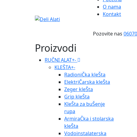
O nama
Kontakt
Pozovite nas
0607
Proizvodi
RUČNI ALAT
+
-
KLEŠTA
+
-
RadioniČka kleŠta
ElektriČarska kleŠta
Zeger kleŠta
Grip kleŠta
KleŠta za buŠenje
rupa
ArmiraČka i stolarska
kleŠta
Vodoinstalaterska