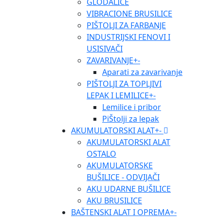
GLODALICE
VIBRACIONE BRUSILICE
PIŠTOLJI ZA FARBANJE
INDUSTRIJSKI FENOVI I
USISIVAČI
ZAVARIVANJE
+
-
Aparati za zavarivanje
PIŠTOLJI ZA TOPLJIVI
LEPAK I LEMILICE
+
-
Lemilice i pribor
PiŠtolji za lepak
AKUMULATORSKI ALAT
+
-
AKUMULATORSKI ALAT
OSTALO
AKUMULATORSKE
BUŠILICE - ODVIJAČI
AKU UDARNE BUŠILICE
AKU BRUSILICE
BAŠTENSKI ALAT I OPREMA
+
-