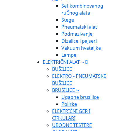
Set kombinovanog
ruČnog alata
Stege
Pneumatski alat
Podmazivanje
Dizalice i pajseri
Vakuum hvataljke
Lampe
ELEKTRIČNI ALAT
+
-
BUŠILICE
ELEKTRO - PNEUMATSKE
BUŠILICE
BRUSILICE
+
-
Ugaone brusilice
Polirke
ELEKTRIČNI GER I
CIRKULARI
UBODNE TESTERE