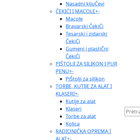
Nasadni kljuČevi
ČEKIĆI I MACOLE
+
-
Macole
Bravarski ČekiĆi
Tesarski i zidarski
ČekiĆi
Gumeni i plastiČni
ČekiĆi
PIŠTOLJI ZA SILIKON I PUR
PENU
+
-
PiŠtolji za silikon
TORBE, KUTIJE ZA ALAT I
KLASERI
+
-
Kutije za alat
Klaseri
Torbe za alat
Kolica
RADIONIČKA OPREMA I
ALAT
+
-