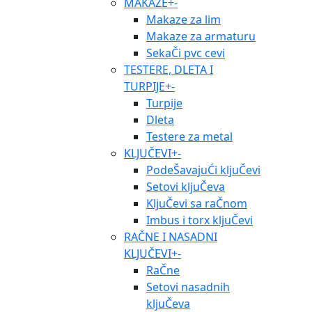
MAKAZE
+
-
Makaze za lim
Makaze za armaturu
SekaČi pvc cevi
TESTERE, DLETA I
TURPIJE
+
-
Turpije
Dleta
Testere za metal
KLJUČEVI
+
-
PodeŠavajuĆi kljuČevi
Setovi kljuČeva
KljuČevi sa raČnom
Imbus i torx kljuČevi
RAČNE I NASADNI
KLJUČEVI
+
-
RaČne
Setovi nasadnih
kljuČeva