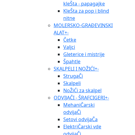
kleŠta - papagajke
KleŠta za pop i blind
nitne
MOLERSKO-GRAĐEVINSKI
ALAT
+
-
Četke
Valjci
Gleterice i mistrije
Špahtle
SKALPELI I NOŽIĆI
+
-
StrugaČi
Skalpeli
NoŽiĆi za skalpel
ODVIJAČI - ŠRAFCIGERI
+
-
MehaniČarski
odvijaČi
Setovi odvijaČa
ElektriČarski vde
odvijaČi