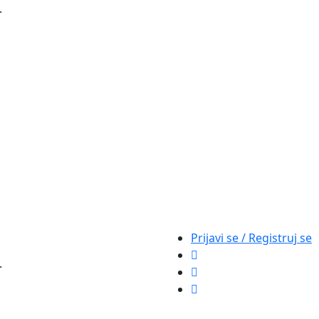
.
Prijavi se / Registruj se
.