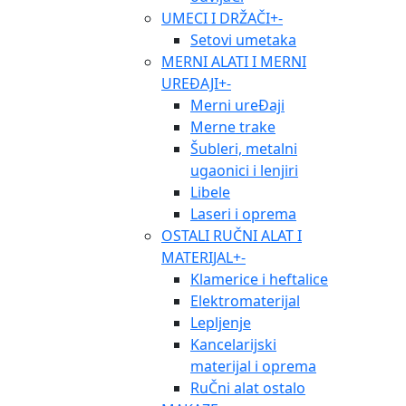
UMECI I DRŽAČI
+
-
Setovi umetaka
MERNI ALATI I MERNI
UREĐAJI
+
-
Merni ureĐaji
Merne trake
Šubleri, metalni
ugaonici i lenjiri
Libele
Laseri i oprema
OSTALI RUČNI ALAT I
MATERIJAL
+
-
Klamerice i heftalice
Elektromaterijal
Lepljenje
Kancelarijski
materijal i oprema
RuČni alat ostalo