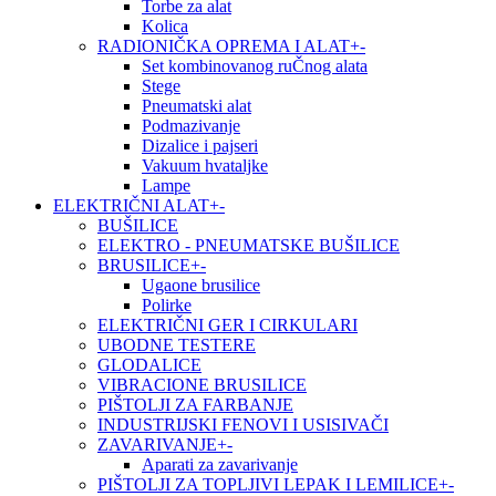
Torbe za alat
Kolica
RADIONIČKA OPREMA I ALAT
+
-
Set kombinovanog ruČnog alata
Stege
Pneumatski alat
Podmazivanje
Dizalice i pajseri
Vakuum hvataljke
Lampe
ELEKTRIČNI ALAT
+
-
BUŠILICE
ELEKTRO - PNEUMATSKE BUŠILICE
BRUSILICE
+
-
Ugaone brusilice
Polirke
ELEKTRIČNI GER I CIRKULARI
UBODNE TESTERE
GLODALICE
VIBRACIONE BRUSILICE
PIŠTOLJI ZA FARBANJE
INDUSTRIJSKI FENOVI I USISIVAČI
ZAVARIVANJE
+
-
Aparati za zavarivanje
PIŠTOLJI ZA TOPLJIVI LEPAK I LEMILICE
+
-