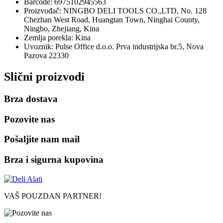
Barcode: 6975102945563
Proizvođač: NINGBO DELI TOOLS CO.,LTD, No. 128
Chezhan West Road, Huangtan Town, Ninghai County,
Ningbo, Zhejiang, Kina
Zemlja porekla: Kina
Uvoznik: Pulse Office d.o.o. Prva industrijska br.5, Nova
Pazova 22330
Slični proizvodi
Brza dostava
Pozovite nas
Pošaljite nam mail
Brza i sigurna kupovina
VAŠ POUZDAN PARTNER!