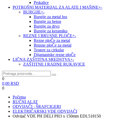
Prskalice
POTROŠNI MATERIJAL ZA ALATE I MAŠINE
+
-
BURGIJE
+
-
Burgije za metal hss
Burgije za beton
Burgije za drvo
Burgije za keramiku
REZNE I BRUSNE PLOČE
+
-
Rezne ploČe za metal
Brusne ploČe za metal
Testere za cirkular
Dijamantske rezne ploČe
LIČNA ZAŠTITNA SREDSTVA
+
-
ZAŠTITNE I RADNE RUKAVICE
0
0,00
RSD
0
Početna
RUČNI ALAT
ODVIJAČI - ŠRAFCIGERI
ELEKTRIČARSKI VDE ODVIJAČI
Odvijač VDE PH DELI PH3 x 150mm EDL518150