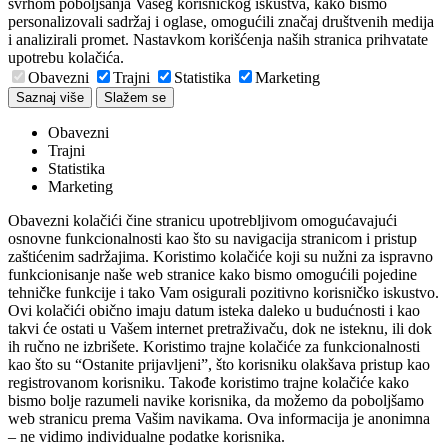
svrhom poboljšanja Vašeg korisničkog iskustva, kako bismo
personalizovali sadržaj i oglase, omogućili značaj društvenih medija
i analizirali promet. Nastavkom korišćenja naših stranica prihvatate
upotrebu kolačića.
Obavezni
Trajni
Statistika
Marketing
Saznaj više
Slažem se
Obavezni
Trajni
Statistika
Marketing
Obavezni kolačići čine stranicu upotrebljivom omogućavajući
osnovne funkcionalnosti kao što su navigacija stranicom i pristup
zaštićenim sadržajima. Koristimo kolačiće koji su nužni za ispravno
funkcionisanje naše web stranice kako bismo omogućili pojedine
tehničke funkcije i tako Vam osigurali pozitivno korisničko iskustvo.
Ovi kolačići obično imaju datum isteka daleko u budućnosti i kao
takvi će ostati u Vašem internet pretraživaču, dok ne isteknu, ili dok
ih ručno ne izbrišete. Koristimo trajne kolačiće za funkcionalnosti
kao što su “Ostanite prijavljeni”, što korisniku olakšava pristup kao
registrovanom korisniku. Takođe koristimo trajne kolačiće kako
bismo bolje razumeli navike korisnika, da možemo da poboljšamo
web stranicu prema Vašim navikama. Ova informacija je anonimna
– ne vidimo individualne podatke korisnika.