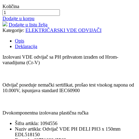
Količina
Dodajte u korpu
Dodajte u listu želja
Kategorije:
ELEKTRIČARSKI VDE ODVIJAČI
Opis
Deklaracija
Izolovani VDE odvijač sa PH prihvatom izrađen od Hrom-
vanadijuma (Cr-V)
Odvijač poseduje nemački sertifikat, prošao test visokog napona od
10.000V, ispunjava standard IEC60900
Dvokomponentna izolovana plastična ručka
Šifra artikla: 1094556
Naziv artikla: Odvijač VDE PH DELI PH3 x 150mm
EDL518150