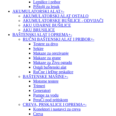
Lemilice i pribor
PiŠtolji za lepak
AKUMULATORSKI ALAT
+
-
AKUMULATORSKI ALAT OSTALO
AKUMULATORSKE BUŠILICE - ODVIJAČI
AKU UDARNE BUŠILICE
AKU BRUSILICE
BAŠTENSKI ALAT I OPREMA
+
-
RUČNI BAŠTENSKI ALAT I PRIBOR
+
-
Testere za drvo
Sekire
Makaze za orezivanje
Makaze za grane
Makaze za Živu ogradu
Ostali baŠtenski alat
RuČne i leĐne prskalice
BAŠTENSKE MAŠINE
+
-
Motorne testere
Trimeri
Generatori
Pumpe za vodu
PeraČi pod pritiskom
CREVA, PRSKALICE I OPREMA
+
-
Konektori i nastavci za creva
Creva