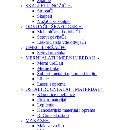
Špahtle
SKALPELI I NOŽIĆI
+
-
StrugaČi
Skalpeli
NoŽiĆi za skalpel
ODVIJAČI - ŠRAFCIGERI
+
-
MehaniČarski odvijaČi
Setovi odvijaČa
ElektriČarski vde odvijaČi
UMECI I DRŽAČI
+
-
Setovi umetaka
MERNI ALATI I MERNI UREĐAJI
+
-
Merni ureĐaji
Merne trake
Šubleri, metalni ugaonici i lenjiri
Libele
Laseri i oprema
OSTALI RUČNI ALAT I MATERIJAL
+
-
Klamerice i heftalice
Elektromaterijal
Lepljenje
Kancelarijski materijal i oprema
RuČni alat ostalo
MAKAZE
+
-
Makaze za lim