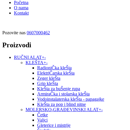
Početna
O nama
Kontakt
Pozovite nas
0607000462
Proizvodi
RUČNI ALAT
+
-
KLEŠTA
+
-
RadioniČka kleŠta
ElektriČarska kleŠta
Zeger kleŠta
Grip kleŠta
KleŠta za buŠenje rupa
ArmiraČka i stolarska kleŠta
Vodoinstalaterska kleŠta - papagajke
KleŠta za pop i blind nitne
MOLERSKO-GRAĐEVINSKI ALAT
+
-
Četke
Valjci
Gleterice i mistrije