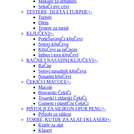
Makaze za armaturu
SekaČi pvc cevi
TESTERE, DLETA I TURPIJE
+
-
Turpije
Dleta
Testere za metal
KLJUČEVI
+
-
PodeŠavajuĆi kljuČevi
Setovi kljuČeva
KljuČevi sa raČnom
Imbus i torx kljuČevi
RAČNE I NASADNI KLJUČEVI
+
-
RaČne
Setovi nasadnih kljuČeva
Nasadni kljuČevi
ČEKIĆI I MACOLE
+
-
Macole
Bravarski ČekiĆi
Tesarski i zidarski ČekiĆi
Gumeni i plastiČni ČekiĆi
PIŠTOLJI ZA SILIKON I PUR PENU
+
-
PiŠtolji za silikon
TORBE, KUTIJE ZA ALAT I KLASERI
+
-
Kutije za alat
Klaseri