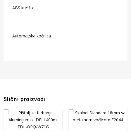
ABS kućište
Automatska kočnica
Šifra artikla: 1000106
Naziv artikla: Skalpel Z-Comfy 18mm DELI EDL018
Barcode: 6976391001060
Proizvođač: NINGBO DELI TOOLS CO.,LTD, No. 128
Chezhan West Road, Huangtan Town, Ninghai County,
Ningbo, Zhejiang, Kina
Zemlja porekla: Kina
Slični proizvodi
Uvoznik: Pulse Office d.o.o. Prva industrijska br.5, Nova
Pazova 22330