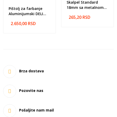
Skalpel Standard
18mm sa metalnom
Pištolj za farbanje
vođicom E2044
Aluminijumski DELI
265,20
RSD
400ml EDL-QPQ-W71G
2.650,00
RSD
Brza dostava
Pozovite nas
Pošaljite nam mail