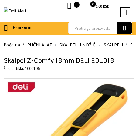
0
0
0,00
RSD
Proizvodi
Početna
RUČNI ALAT
SKALPELI I NOŽIĆI
SKALPELI
Sk
Skalpel Z-Comfy 18mm DELI EDL018
Šifra artikla: 1000106