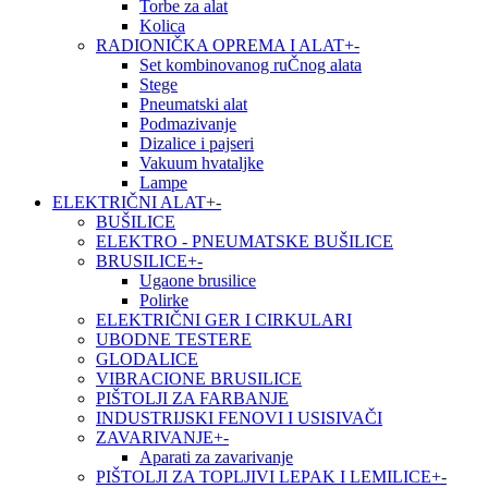
Torbe za alat
Kolica
RADIONIČKA OPREMA I ALAT
+
-
Set kombinovanog ruČnog alata
Stege
Pneumatski alat
Podmazivanje
Dizalice i pajseri
Vakuum hvataljke
Lampe
ELEKTRIČNI ALAT
+
-
BUŠILICE
ELEKTRO - PNEUMATSKE BUŠILICE
BRUSILICE
+
-
Ugaone brusilice
Polirke
ELEKTRIČNI GER I CIRKULARI
UBODNE TESTERE
GLODALICE
VIBRACIONE BRUSILICE
PIŠTOLJI ZA FARBANJE
INDUSTRIJSKI FENOVI I USISIVAČI
ZAVARIVANJE
+
-
Aparati za zavarivanje
PIŠTOLJI ZA TOPLJIVI LEPAK I LEMILICE
+
-