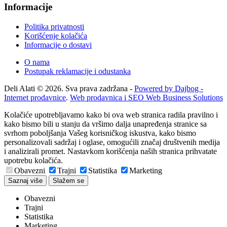
Informacije
Politika privatnosti
Korišćenje kolačića
Informacije o dostavi
O nama
Postupak reklamacije i odustanka
Deli Alati © 2026. Sva prava zadržana -
Powered by Dajbog -
Internet prodavnice
.
Web prodavnica i SEO Web Business Solutions
Kolačiće upotrebljavamo kako bi ova web stranica radila pravilno i
kako bismo bili u stanju da vršimo dalja unapređenja stranice sa
svrhom poboljšanja Vašeg korisničkog iskustva, kako bismo
personalizovali sadržaj i oglase, omogućili značaj društvenih medija
i analizirali promet. Nastavkom korišćenja naših stranica prihvatate
upotrebu kolačića.
Obavezni
Trajni
Statistika
Marketing
Saznaj više
Slažem se
Obavezni
Trajni
Statistika
Marketing