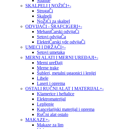
Špahtle
SKALPELI I NOŽIĆI
+
-
StrugaČi
Skalpeli
NoŽiĆi za skalpel
ODVIJAČI - ŠRAFCIGERI
+
-
MehaniČarski odvijaČi
Setovi odvijaČa
ElektriČarski vde odvijaČi
UMECI I DRŽAČI
+
-
Setovi umetaka
MERNI ALATI I MERNI UREĐAJI
+
-
Merni ureĐaji
Merne trake
Šubleri, metalni ugaonici i lenjiri
Libele
Laseri i oprema
OSTALI RUČNI ALAT I MATERIJAL
+
-
Klamerice i heftalice
Elektromaterijal
Lepljenje
Kancelarijski materijal i oprema
RuČni alat ostalo
MAKAZE
+
-
Makaze za lim