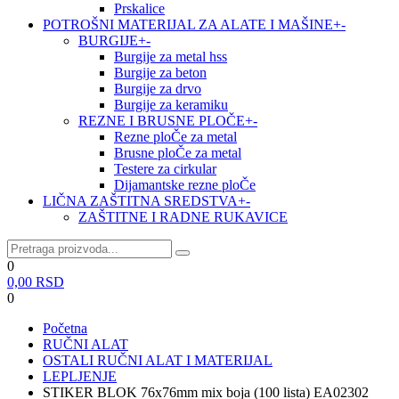
Prskalice
POTROŠNI MATERIJAL ZA ALATE I MAŠINE
+
-
BURGIJE
+
-
Burgije za metal hss
Burgije za beton
Burgije za drvo
Burgije za keramiku
REZNE I BRUSNE PLOČE
+
-
Rezne ploČe za metal
Brusne ploČe za metal
Testere za cirkular
Dijamantske rezne ploČe
LIČNA ZAŠTITNA SREDSTVA
+
-
ZAŠTITNE I RADNE RUKAVICE
0
0,00
RSD
0
Početna
RUČNI ALAT
OSTALI RUČNI ALAT I MATERIJAL
LEPLJENJE
STIKER BLOK 76x76mm mix boja (100 lista) EA02302