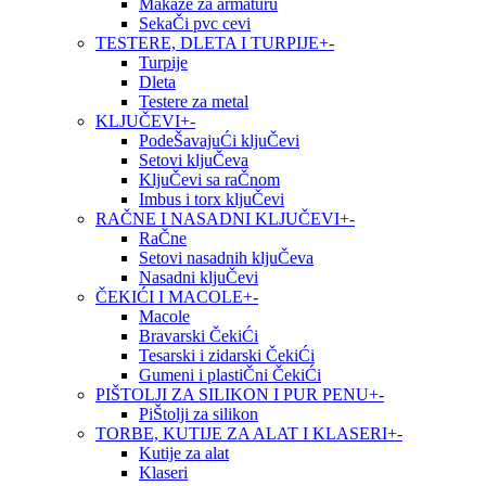
Makaze za armaturu
SekaČi pvc cevi
TESTERE, DLETA I TURPIJE
+
-
Turpije
Dleta
Testere za metal
KLJUČEVI
+
-
PodeŠavajuĆi kljuČevi
Setovi kljuČeva
KljuČevi sa raČnom
Imbus i torx kljuČevi
RAČNE I NASADNI KLJUČEVI
+
-
RaČne
Setovi nasadnih kljuČeva
Nasadni kljuČevi
ČEKIĆI I MACOLE
+
-
Macole
Bravarski ČekiĆi
Tesarski i zidarski ČekiĆi
Gumeni i plastiČni ČekiĆi
PIŠTOLJI ZA SILIKON I PUR PENU
+
-
PiŠtolji za silikon
TORBE, KUTIJE ZA ALAT I KLASERI
+
-
Kutije za alat
Klaseri