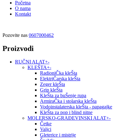
Početna
O nama
Kontakt
Pozovite nas
0607000462
Proizvodi
RUČNI ALAT
+
-
KLEŠTA
+
-
RadioniČka kleŠta
ElektriČarska kleŠta
Zeger kleŠta
Grip kleŠta
KleŠta za buŠenje rupa
ArmiraČka i stolarska kleŠta
Vodoinstalaterska kleŠta - papagajke
KleŠta za pop i blind nitne
MOLERSKO-GRAĐEVINSKI ALAT
+
-
Četke
Valjci
Gleterice i mistrije