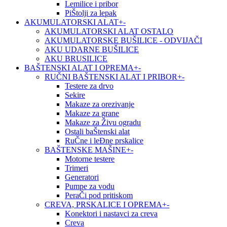
Lemilice i pribor
PiŠtolji za lepak
AKUMULATORSKI ALAT
+
-
AKUMULATORSKI ALAT OSTALO
AKUMULATORSKE BUŠILICE - ODVIJAČI
AKU UDARNE BUŠILICE
AKU BRUSILICE
BAŠTENSKI ALAT I OPREMA
+
-
RUČNI BAŠTENSKI ALAT I PRIBOR
+
-
Testere za drvo
Sekire
Makaze za orezivanje
Makaze za grane
Makaze za Živu ogradu
Ostali baŠtenski alat
RuČne i leĐne prskalice
BAŠTENSKE MAŠINE
+
-
Motorne testere
Trimeri
Generatori
Pumpe za vodu
PeraČi pod pritiskom
CREVA, PRSKALICE I OPREMA
+
-
Konektori i nastavci za creva
Creva