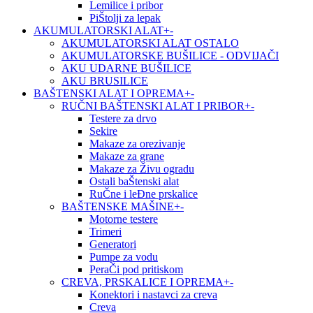
Lemilice i pribor
PiŠtolji za lepak
AKUMULATORSKI ALAT
+
-
AKUMULATORSKI ALAT OSTALO
AKUMULATORSKE BUŠILICE - ODVIJAČI
AKU UDARNE BUŠILICE
AKU BRUSILICE
BAŠTENSKI ALAT I OPREMA
+
-
RUČNI BAŠTENSKI ALAT I PRIBOR
+
-
Testere za drvo
Sekire
Makaze za orezivanje
Makaze za grane
Makaze za Živu ogradu
Ostali baŠtenski alat
RuČne i leĐne prskalice
BAŠTENSKE MAŠINE
+
-
Motorne testere
Trimeri
Generatori
Pumpe za vodu
PeraČi pod pritiskom
CREVA, PRSKALICE I OPREMA
+
-
Konektori i nastavci za creva
Creva