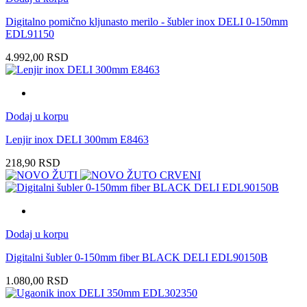
Digitalno pomično kljunasto merilo - šubler inox DELI 0-150mm
EDL91150
4.992,00
RSD
Dodaj u korpu
Lenjir inox DELI 300mm E8463
218,90
RSD
Dodaj u korpu
Digitalni šubler 0-150mm fiber BLACK DELI EDL90150B
1.080,00
RSD