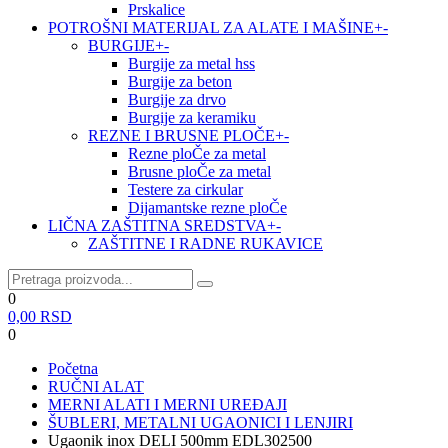
Prskalice
POTROŠNI MATERIJAL ZA ALATE I MAŠINE
+
-
BURGIJE
+
-
Burgije za metal hss
Burgije za beton
Burgije za drvo
Burgije za keramiku
REZNE I BRUSNE PLOČE
+
-
Rezne ploČe za metal
Brusne ploČe za metal
Testere za cirkular
Dijamantske rezne ploČe
LIČNA ZAŠTITNA SREDSTVA
+
-
ZAŠTITNE I RADNE RUKAVICE
0
0,00
RSD
0
Početna
RUČNI ALAT
MERNI ALATI I MERNI UREĐAJI
ŠUBLERI, METALNI UGAONICI I LENJIRI
Ugaonik inox DELI 500mm EDL302500