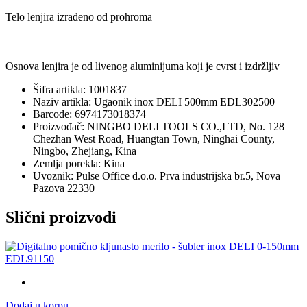
Telo lenjira izrađeno od prohroma
Osnova lenjira je od livenog aluminijuma koji je cvrst i izdržljiv
Šifra artikla: 1001837
Naziv artikla: Ugaonik inox DELI 500mm EDL302500
Barcode: 6974173018374
Proizvođač: NINGBO DELI TOOLS CO.,LTD, No. 128
Chezhan West Road, Huangtan Town, Ninghai County,
Ningbo, Zhejiang, Kina
Zemlja porekla: Kina
Uvoznik: Pulse Office d.o.o. Prva industrijska br.5, Nova
Pazova 22330
Slični proizvodi
Dodaj u korpu