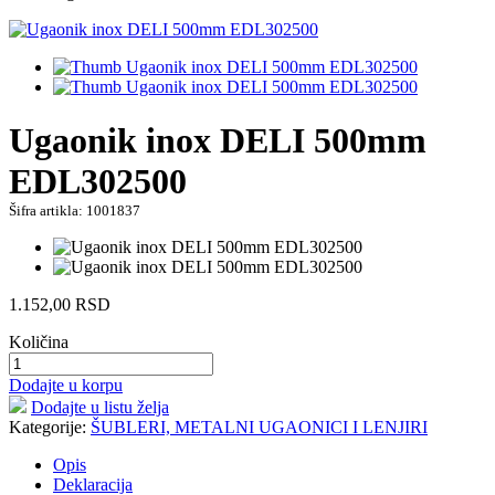
Ugaonik inox DELI 500mm
EDL302500
Šifra artikla: 1001837
1.152,00
RSD
Količina
Dodajte u korpu
Dodajte u listu želja
Kategorije:
ŠUBLERI, METALNI UGAONICI I LENJIRI
Opis
Deklaracija