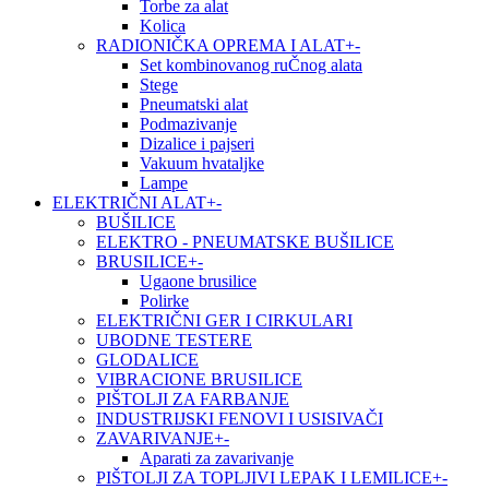
Torbe za alat
Kolica
RADIONIČKA OPREMA I ALAT
+
-
Set kombinovanog ruČnog alata
Stege
Pneumatski alat
Podmazivanje
Dizalice i pajseri
Vakuum hvataljke
Lampe
ELEKTRIČNI ALAT
+
-
BUŠILICE
ELEKTRO - PNEUMATSKE BUŠILICE
BRUSILICE
+
-
Ugaone brusilice
Polirke
ELEKTRIČNI GER I CIRKULARI
UBODNE TESTERE
GLODALICE
VIBRACIONE BRUSILICE
PIŠTOLJI ZA FARBANJE
INDUSTRIJSKI FENOVI I USISIVAČI
ZAVARIVANJE
+
-
Aparati za zavarivanje
PIŠTOLJI ZA TOPLJIVI LEPAK I LEMILICE
+
-