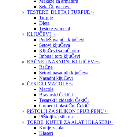
Makaze za armaturu
SekaČi pvc cevi
TESTERE, DLETA I TURPIJE
+
-
Turpije
Dleta
Testere za metal
KLJUČEVI
+
-
PodeŠavajuĆi kljuČevi
Setovi kljuČeva
KljuČevi sa raČnom
Imbus i torx kljuČevi
RAČNE I NASADNI KLJUČEVI
+
-
RaČne
Setovi nasadnih kljuČeva
Nasadni kljuČevi
ČEKIĆI I MACOLE
+
-
Macole
Bravarski ČekiĆi
Tesarski i zidarski ČekiĆi
Gumeni i plastiČni ČekiĆi
PIŠTOLJI ZA SILIKON I PUR PENU
+
-
PiŠtolji za silikon
TORBE, KUTIJE ZA ALAT I KLASERI
+
-
Kutije za alat
Klaseri