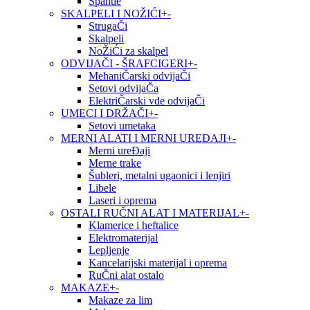
Špahtle
SKALPELI I NOŽIĆI
+
-
StrugaČi
Skalpeli
NoŽiĆi za skalpel
ODVIJAČI - ŠRAFCIGERI
+
-
MehaniČarski odvijaČi
Setovi odvijaČa
ElektriČarski vde odvijaČi
UMECI I DRŽAČI
+
-
Setovi umetaka
MERNI ALATI I MERNI UREĐAJI
+
-
Merni ureĐaji
Merne trake
Šubleri, metalni ugaonici i lenjiri
Libele
Laseri i oprema
OSTALI RUČNI ALAT I MATERIJAL
+
-
Klamerice i heftalice
Elektromaterijal
Lepljenje
Kancelarijski materijal i oprema
RuČni alat ostalo
MAKAZE
+
-
Makaze za lim