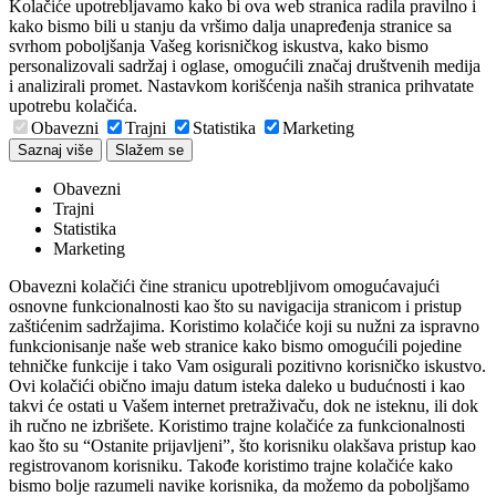
Kolačiće upotrebljavamo kako bi ova web stranica radila pravilno i
kako bismo bili u stanju da vršimo dalja unapređenja stranice sa
svrhom poboljšanja Vašeg korisničkog iskustva, kako bismo
personalizovali sadržaj i oglase, omogućili značaj društvenih medija
i analizirali promet. Nastavkom korišćenja naših stranica prihvatate
upotrebu kolačića.
Obavezni
Trajni
Statistika
Marketing
Saznaj više
Slažem se
Obavezni
Trajni
Statistika
Marketing
Obavezni kolačići čine stranicu upotrebljivom omogućavajući
osnovne funkcionalnosti kao što su navigacija stranicom i pristup
zaštićenim sadržajima. Koristimo kolačiće koji su nužni za ispravno
funkcionisanje naše web stranice kako bismo omogućili pojedine
tehničke funkcije i tako Vam osigurali pozitivno korisničko iskustvo.
Ovi kolačići obično imaju datum isteka daleko u budućnosti i kao
takvi će ostati u Vašem internet pretraživaču, dok ne isteknu, ili dok
ih ručno ne izbrišete. Koristimo trajne kolačiće za funkcionalnosti
kao što su “Ostanite prijavljeni”, što korisniku olakšava pristup kao
registrovanom korisniku. Takođe koristimo trajne kolačiće kako
bismo bolje razumeli navike korisnika, da možemo da poboljšamo