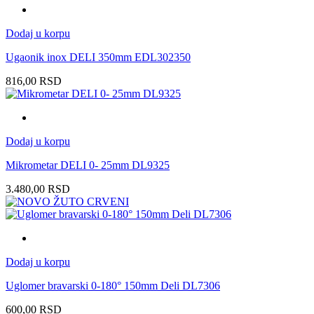
Dodaj u korpu
Ugaonik inox DELI 350mm EDL302350
816,00
RSD
Dodaj u korpu
Mikrometar DELI 0- 25mm DL9325
3.480,00
RSD
Dodaj u korpu
Uglomer bravarski 0-180° 150mm Deli DL7306
600,00
RSD