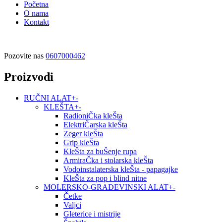
Početna
O nama
Kontakt
Pozovite nas
0607000462
Proizvodi
RUČNI ALAT
+
-
KLEŠTA
+
-
RadioniČka kleŠta
ElektriČarska kleŠta
Zeger kleŠta
Grip kleŠta
KleŠta za buŠenje rupa
ArmiraČka i stolarska kleŠta
Vodoinstalaterska kleŠta - papagajke
KleŠta za pop i blind nitne
MOLERSKO-GRAĐEVINSKI ALAT
+
-
Četke
Valjci
Gleterice i mistrije