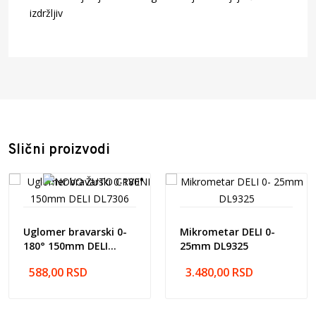
izdržljiv
Šifra artikla: 1001836
Naziv artikla: Ugaonik inox DELI 350mm EDL302350
Barcode: 6974173018367
Proizvođač: NINGBO DELI TOOLS CO.,LTD, No. 128
Chezhan West Road, Huangtan Town, Ninghai County,
Ningbo, Zhejiang, Kina
Zemlja porekla: Kina
Slični proizvodi
Uvoznik: Pulse Office d.o.o. Prva industrijska br.5, Nova
Pazova 22330
Uglomer bravarski 0-
Mikrometar DELI 0-
180° 150mm DELI
25mm DL9325
DL7306
588,00
RSD
3.480,00
RSD