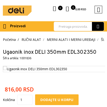
0
0
0,00
RSD
Proizvodi
Početna
RUČNI ALAT
MERNI ALATI I MERNI UREĐAJI
ŠUB
Ugaonik inox DELI 350mm EDL302350
Šifra artikla: 1001836
816,00
RSD
DODAJTE U KORPU
Količina