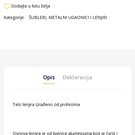
Dodajte u listu želja
Kategorije:
ŠUBLERI, METALNI UGAONICI I LENJIRI
Opis
Deklaracija
Telo lenjira izrađeno od prohroma
Osnova lenjira je od livenog aluminijuma koji je čvrst i