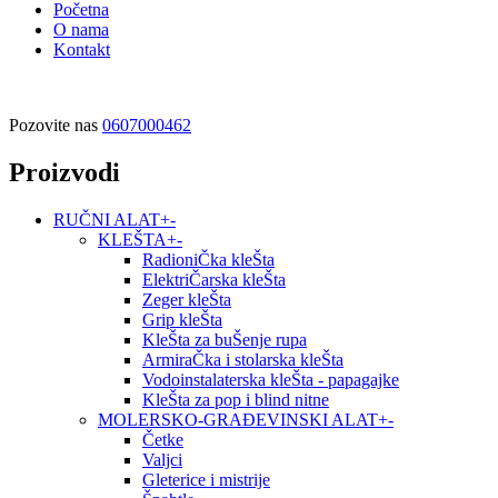
Početna
O nama
Kontakt
Pozovite nas
0607000462
Proizvodi
RUČNI ALAT
+
-
KLEŠTA
+
-
RadioniČka kleŠta
ElektriČarska kleŠta
Zeger kleŠta
Grip kleŠta
KleŠta za buŠenje rupa
ArmiraČka i stolarska kleŠta
Vodoinstalaterska kleŠta - papagajke
KleŠta za pop i blind nitne
MOLERSKO-GRAĐEVINSKI ALAT
+
-
Četke
Valjci
Gleterice i mistrije