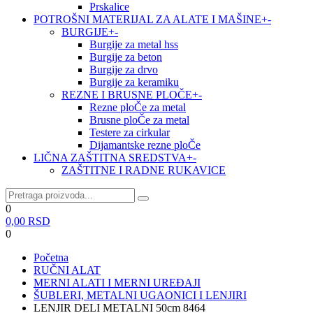
Prskalice
POTROŠNI MATERIJAL ZA ALATE I MAŠINE
+
-
BURGIJE
+
-
Burgije za metal hss
Burgije za beton
Burgije za drvo
Burgije za keramiku
REZNE I BRUSNE PLOČE
+
-
Rezne ploČe za metal
Brusne ploČe za metal
Testere za cirkular
Dijamantske rezne ploČe
LIČNA ZAŠTITNA SREDSTVA
+
-
ZAŠTITNE I RADNE RUKAVICE
0
0,00
RSD
0
Početna
RUČNI ALAT
MERNI ALATI I MERNI UREĐAJI
ŠUBLERI, METALNI UGAONICI I LENJIRI
LENJIR DELI METALNI 50cm 8464