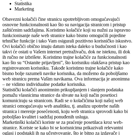
Statistika
Marketing
Obavezni kolačići čine stranicu upotrebljivom omogućavajući
osnovne funkcionalnosti kao što su navigacija stranicom i pristup
zaštićenim sadržajima. Koristimo kolačiće koji su nužni za ispravno
funkcionisanje naše web stranice kako bismo omogućili pojedine
tehničke funkcije i tako Vam osigurali pozitivno korisničko iskustvo.
Ovi kolačići obično imaju datum isteka daleko u budućnosti i kao
takvi će ostati u Vašem internet pretraživaču, dok ne isteknu, ili dok
ih ručno ne izbrišete. Koristimo trajne kolačiće za funkcionalnosti
kao što su “Ostanite prijavljeni”, što korisniku olakšava pristup kao
registrovanom korisniku. Takođe koristimo trajne kolačiće kako
bismo bolje razumeli navike korisnika, da možemo da poboljšamo
web stranicu prema Vašim navikama. Ova informacija je anonimna
– ne vidimo individualne podatke korisnika.
Statistički kolačići anonimnim prikupljanjem i slanjem podataka
pomažu vlasnicima stranice da shvate na koji način posetioci
komuniciraju sa stranicom. Radi se o kolačićima koji našoj web
stranici omogućavaju web analitiku, tj. analizu upotrebe naših
stranica i merenje posećenosti, koju web stranica sprovodi kako bi
poboljšao kvalitet i sadržaj ponuđenih usluga.
Marketinški kolačići koriste se za praćenje posetilaca kroz web-
stranice. Koriste se kako bi se korisnicima prikazivali relevantni
oglasi i podstakli ih na učestvovanje, što je bitno za izdavače i