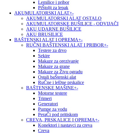
Lemilice i pribor
PiŠtolji za lepak
AKUMULATORSKI ALAT
+
-
AKUMULATORSKI ALAT OSTALO
AKUMULATORSKE BUŠILICE - ODVIJAČI
AKU UDARNE BUŠILICE
AKU BRUSILICE
BAŠTENSKI ALAT I OPREMA
+
-
RUČNI BAŠTENSKI ALAT I PRIBOR
+
-
Testere za drvo
Sekire
Makaze za orezivanje
Makaze za grane
Makaze za Živu ogradu
Ostali baŠtenski alat
RuČne i leĐne prskalice
BAŠTENSKE MAŠINE
+
-
Motorne testere
Trimeri
Generatori
Pumpe za vodu
PeraČi pod pritiskom
CREVA, PRSKALICE I OPREMA
+
-
Konektori i nastavci za creva
Creva