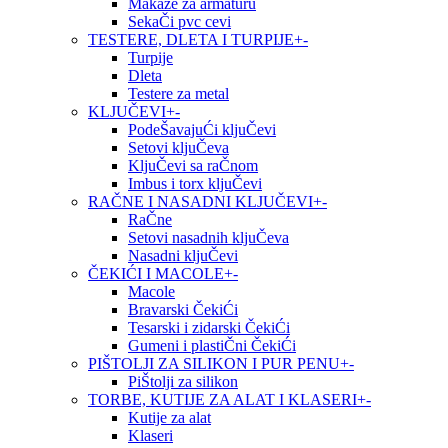
Makaze za armaturu
SekaČi pvc cevi
TESTERE, DLETA I TURPIJE
+
-
Turpije
Dleta
Testere za metal
KLJUČEVI
+
-
PodeŠavajuĆi kljuČevi
Setovi kljuČeva
KljuČevi sa raČnom
Imbus i torx kljuČevi
RAČNE I NASADNI KLJUČEVI
+
-
RaČne
Setovi nasadnih kljuČeva
Nasadni kljuČevi
ČEKIĆI I MACOLE
+
-
Macole
Bravarski ČekiĆi
Tesarski i zidarski ČekiĆi
Gumeni i plastiČni ČekiĆi
PIŠTOLJI ZA SILIKON I PUR PENU
+
-
PiŠtolji za silikon
TORBE, KUTIJE ZA ALAT I KLASERI
+
-
Kutije za alat
Klaseri