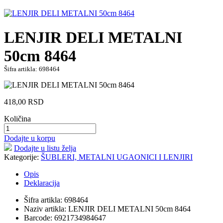
LENJIR DELI METALNI
50cm 8464
Šifra artikla: 698464
418,00
RSD
Količina
Dodajte u korpu
Dodajte u listu želja
Kategorije:
ŠUBLERI, METALNI UGAONICI I LENJIRI
Opis
Deklaracija
Šifra artikla: 698464
Naziv artikla: LENJIR DELI METALNI 50cm 8464
Barcode: 6921734984647