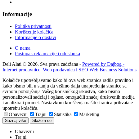
Informacije
Politika privatnosti
Korišćenje kolačića
Informacije o dostavi
O nama
Postupak reklamacije i odustanka
Deli Alati © 2026. Sva prava zadržana -
Powered by Dajbog -
Internet prodavnice
.
Web prodavnica i SEO Web Business Solutions
Kolačiće upotrebljavamo kako bi ova web stranica radila pravilno i
kako bismo bili u stanju da vršimo dalja unapređenja stranice sa
svrhom poboljšanja Vašeg korisničkog iskustva, kako bismo
personalizovali sadržaj i oglase, omogućili značaj društvenih medija
i analizirali promet. Nastavkom korišćenja naših stranica prihvatate
upotrebu kolačića.
Obavezni
Trajni
Statistika
Marketing
Saznaj više
Slažem se
Obavezni
Trajni