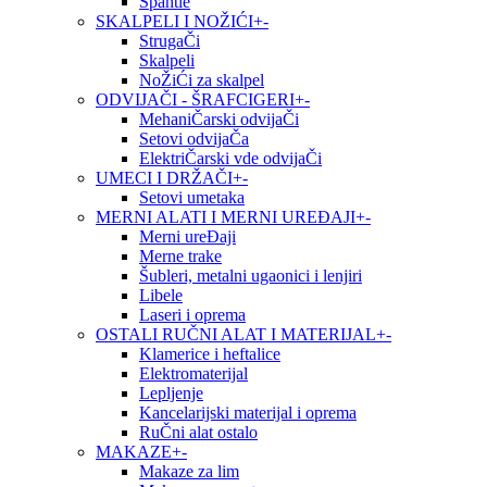
Špahtle
SKALPELI I NOŽIĆI
+
-
StrugaČi
Skalpeli
NoŽiĆi za skalpel
ODVIJAČI - ŠRAFCIGERI
+
-
MehaniČarski odvijaČi
Setovi odvijaČa
ElektriČarski vde odvijaČi
UMECI I DRŽAČI
+
-
Setovi umetaka
MERNI ALATI I MERNI UREĐAJI
+
-
Merni ureĐaji
Merne trake
Šubleri, metalni ugaonici i lenjiri
Libele
Laseri i oprema
OSTALI RUČNI ALAT I MATERIJAL
+
-
Klamerice i heftalice
Elektromaterijal
Lepljenje
Kancelarijski materijal i oprema
RuČni alat ostalo
MAKAZE
+
-
Makaze za lim