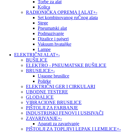
Torbe za alat
Kolica
RADIONIČKA OPREMA I ALAT
+
-
Set kombinovanog ruČnog alata
Stege
Pneumatski alat
Podmazivanje
Dizalice i pajseri
Vakuum hvataljke
Lampe
ELEKTRIČNI ALAT
+
-
BUŠILICE
ELEKTRO - PNEUMATSKE BUŠILICE
BRUSILICE
+
-
Ugaone brusilice
Polirke
ELEKTRIČNI GER I CIRKULARI
UBODNE TESTERE
GLODALICE
VIBRACIONE BRUSILICE
PIŠTOLJI ZA FARBANJE
INDUSTRIJSKI FENOVI I USISIVAČI
ZAVARIVANJE
+
-
Aparati za zavarivanje
PIŠTOLJI ZA TOPLJIVI LEPAK I LEMILICE
+
-