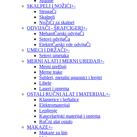
Špahtle
SKALPELI I NOŽIĆI
+
-
StrugaČi
Skalpeli
NoŽiĆi za skalpel
ODVIJAČI - ŠRAFCIGERI
+
-
MehaniČarski odvijaČi
Setovi odvijaČa
ElektriČarski vde odvijaČi
UMECI I DRŽAČI
+
-
Setovi umetaka
MERNI ALATI I MERNI UREĐAJI
+
-
Merni ureĐaji
Merne trake
Šubleri, metalni ugaonici i lenjiri
Libele
Laseri i oprema
OSTALI RUČNI ALAT I MATERIJAL
+
-
Klamerice i heftalice
Elektromaterijal
Lepljenje
Kancelarijski materijal i oprema
RuČni alat ostalo
MAKAZE
+
-
Makaze za lim