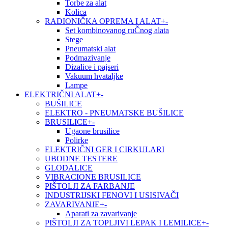
Torbe za alat
Kolica
RADIONIČKA OPREMA I ALAT
+
-
Set kombinovanog ruČnog alata
Stege
Pneumatski alat
Podmazivanje
Dizalice i pajseri
Vakuum hvataljke
Lampe
ELEKTRIČNI ALAT
+
-
BUŠILICE
ELEKTRO - PNEUMATSKE BUŠILICE
BRUSILICE
+
-
Ugaone brusilice
Polirke
ELEKTRIČNI GER I CIRKULARI
UBODNE TESTERE
GLODALICE
VIBRACIONE BRUSILICE
PIŠTOLJI ZA FARBANJE
INDUSTRIJSKI FENOVI I USISIVAČI
ZAVARIVANJE
+
-
Aparati za zavarivanje
PIŠTOLJI ZA TOPLJIVI LEPAK I LEMILICE
+
-