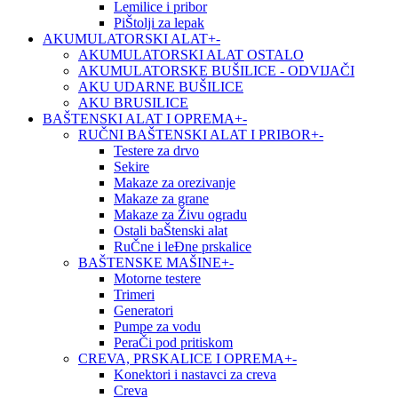
Lemilice i pribor
PiŠtolji za lepak
AKUMULATORSKI ALAT
+
-
AKUMULATORSKI ALAT OSTALO
AKUMULATORSKE BUŠILICE - ODVIJAČI
AKU UDARNE BUŠILICE
AKU BRUSILICE
BAŠTENSKI ALAT I OPREMA
+
-
RUČNI BAŠTENSKI ALAT I PRIBOR
+
-
Testere za drvo
Sekire
Makaze za orezivanje
Makaze za grane
Makaze za Živu ogradu
Ostali baŠtenski alat
RuČne i leĐne prskalice
BAŠTENSKE MAŠINE
+
-
Motorne testere
Trimeri
Generatori
Pumpe za vodu
PeraČi pod pritiskom
CREVA, PRSKALICE I OPREMA
+
-
Konektori i nastavci za creva
Creva