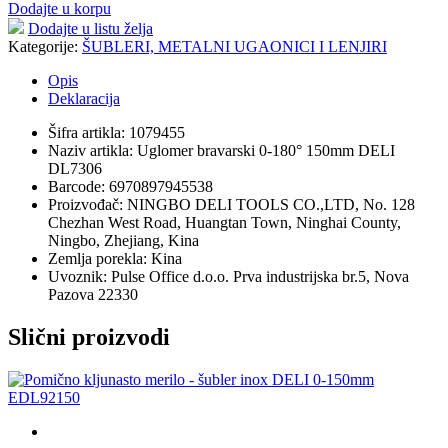
Dodajte u korpu
Dodajte u listu želja
Kategorije:
ŠUBLERI, METALNI UGAONICI I LENJIRI
Opis
Deklaracija
Šifra artikla: 1079455
Naziv artikla: Uglomer bravarski 0-180° 150mm DELI
DL7306
Barcode: 6970897945538
Proizvođač: NINGBO DELI TOOLS CO.,LTD, No. 128
Chezhan West Road, Huangtan Town, Ninghai County,
Ningbo, Zhejiang, Kina
Zemlja porekla: Kina
Uvoznik: Pulse Office d.o.o. Prva industrijska br.5, Nova
Pazova 22330
Slični proizvodi