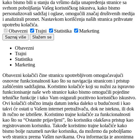
kako bismo bili u stanju da vršimo dalja unapređenja stranice sa
svrhom poboljšanja Vašeg korisničkog iskustva, kako bismo
personalizovali sadržaj i oglase, omogućili značaj društvenih medija
i analizirali promet. Nastavkom korišćenja naših stranica prihvatate
upotrebu kolačića.
Obavezni
Trajni
Statistika
Marketing
Saznaj više
Slažem se
Obavezni
Trajni
Statistika
Marketing
Obavezni kolačići čine stranicu upotrebljivom omogućavajući
osnovne funkcionalnosti kao što su navigacija stranicom i pristup
zaštićenim sadržajima. Koristimo kolačiće koji su nužni za ispravno
funkcionisanje naše web stranice kako bismo omogućili pojedine
tehničke funkcije i tako Vam osigurali pozitivno korisničko iskustvo.
Ovi kolačići obično imaju datum isteka daleko u budućnosti i kao
takvi će ostati u Vašem internet pretraživaču, dok ne isteknu, ili dok
ih ručno ne izbrišete. Koristimo trajne kolačiće za funkcionalnosti
kao što su “Ostanite prijavljeni”, što korisniku olakšava pristup kao
registrovanom korisniku. Takođe koristimo trajne kolačiće kako
bismo bolje razumeli navike korisnika, da možemo da poboljšamo
web stranicu prema Vašim navikama. Ova informacija je anonimna