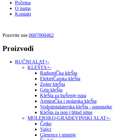
Početna
O nama
Kontakt
Pozovite nas
0607000462
Proizvodi
RUČNI ALAT
+
-
KLEŠTA
+
-
RadioniČka kleŠta
ElektriČarska kleŠta
Zeger kleŠta
Grip kleŠta
KleŠta za buŠenje rupa
ArmiraČka i stolarska kleŠta
Vodoinstalaterska kleŠta - papagajke
KleŠta za pop i blind nitne
MOLERSKO-GRAĐEVINSKI ALAT
+
-
Četke
Valjci
Gleterice i mistrije