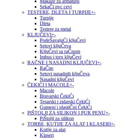
Makaze za armaturu
SekaČi pvc cevi
TESTERE, DLETA I TURPIJE
+
-
Turpije
Dleta
Testere za metal
KLJUČEVI
+
-
PodeŠavajuĆi kljuČevi
Setovi kljuČeva
KljuČevi sa raČnom
Imbus i torx kljuČevi
RAČNE I NASADNI KLJUČEVI
+
-
RaČne
Setovi nasadnih kljuČeva
Nasadni kljuČevi
ČEKIĆI I MACOLE
+
-
Macole
Bravarski ČekiĆi
Tesarski i zidarski ČekiĆi
Gumeni i plastiČni ČekiĆi
PIŠTOLJI ZA SILIKON I PUR PENU
+
-
PiŠtolji za silikon
TORBE, KUTIJE ZA ALAT I KLASERI
+
-
Kutije za alat
Klaseri