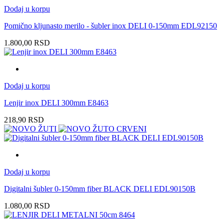
Dodaj u korpu
Pomično kljunasto merilo - šubler inox DELI 0-150mm EDL92150
1.800,00
RSD
Dodaj u korpu
Lenjir inox DELI 300mm E8463
218,90
RSD
Dodaj u korpu
Digitalni šubler 0-150mm fiber BLACK DELI EDL90150B
1.080,00
RSD