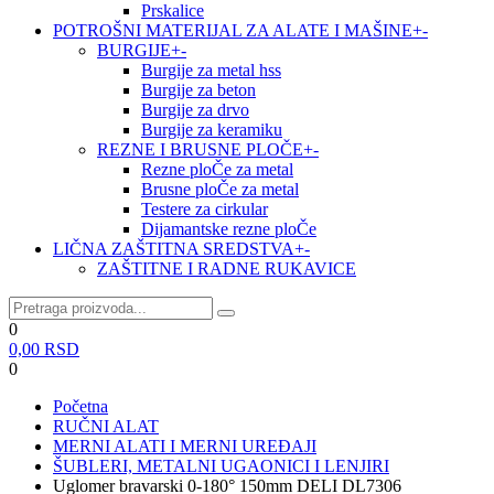
Prskalice
POTROŠNI MATERIJAL ZA ALATE I MAŠINE
+
-
BURGIJE
+
-
Burgije za metal hss
Burgije za beton
Burgije za drvo
Burgije za keramiku
REZNE I BRUSNE PLOČE
+
-
Rezne ploČe za metal
Brusne ploČe za metal
Testere za cirkular
Dijamantske rezne ploČe
LIČNA ZAŠTITNA SREDSTVA
+
-
ZAŠTITNE I RADNE RUKAVICE
0
0,00
RSD
0
Početna
RUČNI ALAT
MERNI ALATI I MERNI UREĐAJI
ŠUBLERI, METALNI UGAONICI I LENJIRI
Uglomer bravarski 0-180° 150mm DELI DL7306