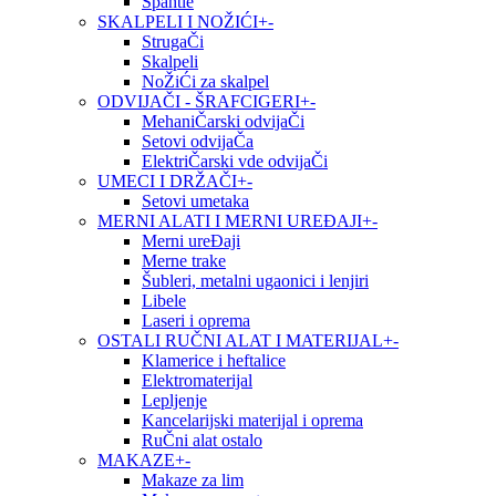
Špahtle
SKALPELI I NOŽIĆI
+
-
StrugaČi
Skalpeli
NoŽiĆi za skalpel
ODVIJAČI - ŠRAFCIGERI
+
-
MehaniČarski odvijaČi
Setovi odvijaČa
ElektriČarski vde odvijaČi
UMECI I DRŽAČI
+
-
Setovi umetaka
MERNI ALATI I MERNI UREĐAJI
+
-
Merni ureĐaji
Merne trake
Šubleri, metalni ugaonici i lenjiri
Libele
Laseri i oprema
OSTALI RUČNI ALAT I MATERIJAL
+
-
Klamerice i heftalice
Elektromaterijal
Lepljenje
Kancelarijski materijal i oprema
RuČni alat ostalo
MAKAZE
+
-
Makaze za lim