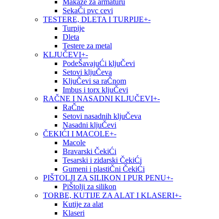
Makaze za armaturu
SekaČi pvc cevi
TESTERE, DLETA I TURPIJE
+
-
Turpije
Dleta
Testere za metal
KLJUČEVI
+
-
PodeŠavajuĆi kljuČevi
Setovi kljuČeva
KljuČevi sa raČnom
Imbus i torx kljuČevi
RAČNE I NASADNI KLJUČEVI
+
-
RaČne
Setovi nasadnih kljuČeva
Nasadni kljuČevi
ČEKIĆI I MACOLE
+
-
Macole
Bravarski ČekiĆi
Tesarski i zidarski ČekiĆi
Gumeni i plastiČni ČekiĆi
PIŠTOLJI ZA SILIKON I PUR PENU
+
-
PiŠtolji za silikon
TORBE, KUTIJE ZA ALAT I KLASERI
+
-
Kutije za alat
Klaseri