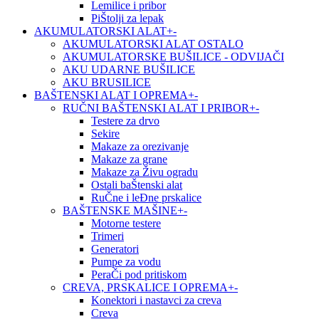
Lemilice i pribor
PiŠtolji za lepak
AKUMULATORSKI ALAT
+
-
AKUMULATORSKI ALAT OSTALO
AKUMULATORSKE BUŠILICE - ODVIJAČI
AKU UDARNE BUŠILICE
AKU BRUSILICE
BAŠTENSKI ALAT I OPREMA
+
-
RUČNI BAŠTENSKI ALAT I PRIBOR
+
-
Testere za drvo
Sekire
Makaze za orezivanje
Makaze za grane
Makaze za Živu ogradu
Ostali baŠtenski alat
RuČne i leĐne prskalice
BAŠTENSKE MAŠINE
+
-
Motorne testere
Trimeri
Generatori
Pumpe za vodu
PeraČi pod pritiskom
CREVA, PRSKALICE I OPREMA
+
-
Konektori i nastavci za creva
Creva