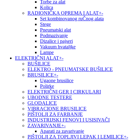
Torbe za alat
Kolica
RADIONIČKA OPREMA I ALAT
+
-
Set kombinovanog ruČnog alata
Stege
Pneumatski alat
Podmazivanje
Dizalice i pajseri
Vakuum hvataljke
Lampe
ELEKTRIČNI ALAT
+
-
BUŠILICE
ELEKTRO - PNEUMATSKE BUŠILICE
BRUSILICE
+
-
Ugaone brusilice
Polirke
ELEKTRIČNI GER I CIRKULARI
UBODNE TESTERE
GLODALICE
VIBRACIONE BRUSILICE
PIŠTOLJI ZA FARBANJE
INDUSTRIJSKI FENOVI I USISIVAČI
ZAVARIVANJE
+
-
Aparati za zavarivanje
PIŠTOLJI ZA TOPLJIVI LEPAK I LEMILICE
+
-