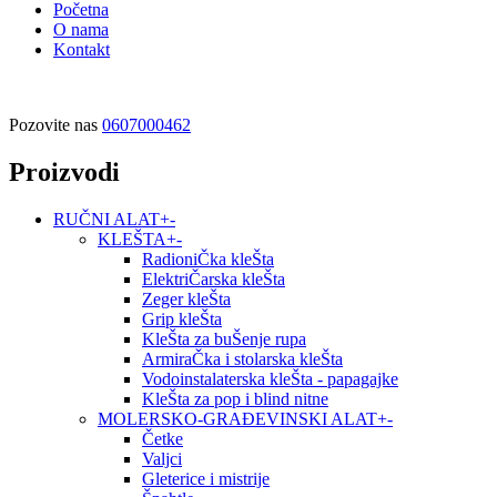
Početna
O nama
Kontakt
Pozovite nas
0607000462
Proizvodi
RUČNI ALAT
+
-
KLEŠTA
+
-
RadioniČka kleŠta
ElektriČarska kleŠta
Zeger kleŠta
Grip kleŠta
KleŠta za buŠenje rupa
ArmiraČka i stolarska kleŠta
Vodoinstalaterska kleŠta - papagajke
KleŠta za pop i blind nitne
MOLERSKO-GRAĐEVINSKI ALAT
+
-
Četke
Valjci
Gleterice i mistrije