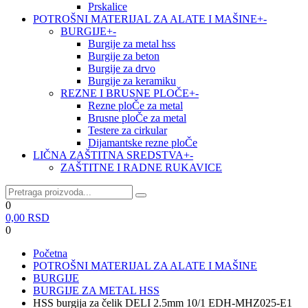
Prskalice
POTROŠNI MATERIJAL ZA ALATE I MAŠINE
+
-
BURGIJE
+
-
Burgije za metal hss
Burgije za beton
Burgije za drvo
Burgije za keramiku
REZNE I BRUSNE PLOČE
+
-
Rezne ploČe za metal
Brusne ploČe za metal
Testere za cirkular
Dijamantske rezne ploČe
LIČNA ZAŠTITNA SREDSTVA
+
-
ZAŠTITNE I RADNE RUKAVICE
0
0,00
RSD
0
Početna
POTROŠNI MATERIJAL ZA ALATE I MAŠINE
BURGIJE
BURGIJE ZA METAL HSS
HSS burgija za čelik DELI 2.5mm 10/1 EDH-MHZ025-E1