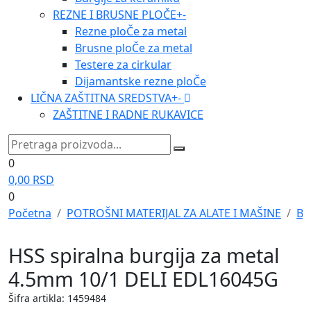
REZNE I BRUSNE PLOČE
+
-
Rezne ploČe za metal
Brusne ploČe za metal
Testere za cirkular
Dijamantske rezne ploČe
LIČNA ZAŠTITNA SREDSTVA
+
-
ZAŠTITNE I RADNE RUKAVICE
0
0,00
RSD
0
Početna
POTROŠNI MATERIJAL ZA ALATE I MAŠINE
BU
HSS spiralna burgija za metal
4.5mm 10/1 DELI EDL16045G
Šifra artikla: 1459484