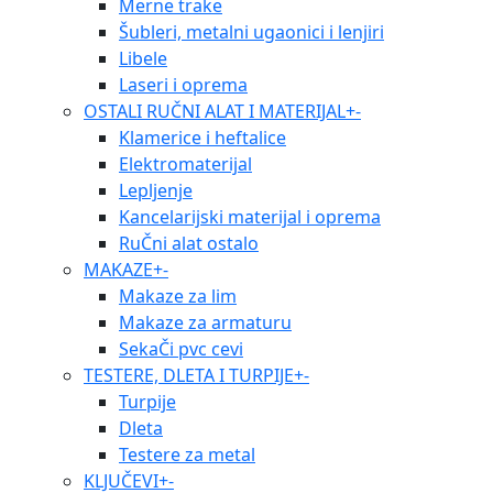
Merne trake
Šubleri, metalni ugaonici i lenjiri
Libele
Laseri i oprema
OSTALI RUČNI ALAT I MATERIJAL
+
-
Klamerice i heftalice
Elektromaterijal
Lepljenje
Kancelarijski materijal i oprema
RuČni alat ostalo
MAKAZE
+
-
Makaze za lim
Makaze za armaturu
SekaČi pvc cevi
TESTERE, DLETA I TURPIJE
+
-
Turpije
Dleta
Testere za metal
KLJUČEVI
+
-