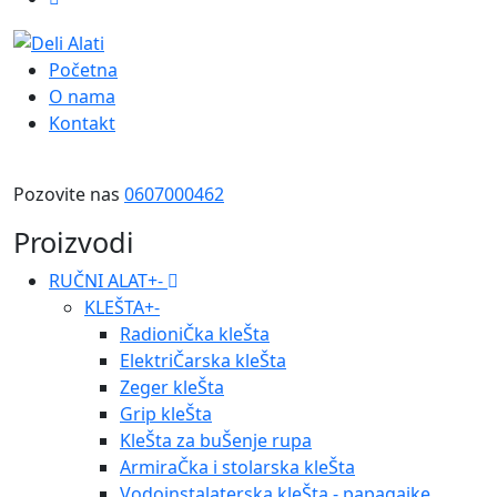
Početna
O nama
Kontakt
Pozovite nas
0607000462
Proizvodi
RUČNI ALAT
+
-
KLEŠTA
+
-
RadioniČka kleŠta
ElektriČarska kleŠta
Zeger kleŠta
Grip kleŠta
KleŠta za buŠenje rupa
ArmiraČka i stolarska kleŠta
Vodoinstalaterska kleŠta - papagajke