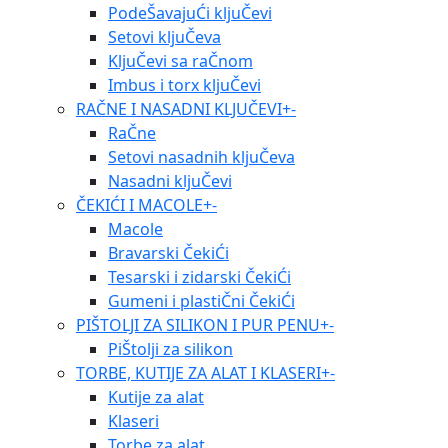
PodeŠavajuĆi kljuČevi
Setovi kljuČeva
KljuČevi sa raČnom
Imbus i torx kljuČevi
RAČNE I NASADNI KLJUČEVI
+
-
RaČne
Setovi nasadnih kljuČeva
Nasadni kljuČevi
ČEKIĆI I MACOLE
+
-
Macole
Bravarski ČekiĆi
Tesarski i zidarski ČekiĆi
Gumeni i plastiČni ČekiĆi
PIŠTOLJI ZA SILIKON I PUR PENU
+
-
PiŠtolji za silikon
TORBE, KUTIJE ZA ALAT I KLASERI
+
-
Kutije za alat
Klaseri
Torbe za alat