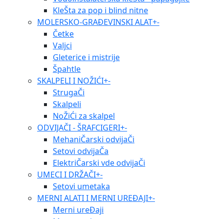
KleŠta za pop i blind nitne
MOLERSKO-GRAĐEVINSKI ALAT
+
-
Četke
Valjci
Gleterice i mistrije
Špahtle
SKALPELI I NOŽIĆI
+
-
StrugaČi
Skalpeli
NoŽiĆi za skalpel
ODVIJAČI - ŠRAFCIGERI
+
-
MehaniČarski odvijaČi
Setovi odvijaČa
ElektriČarski vde odvijaČi
UMECI I DRŽAČI
+
-
Setovi umetaka
MERNI ALATI I MERNI UREĐAJI
+
-
Merni ureĐaji