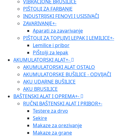
VIBRACIONE BRUSILICE
PIŠTOLJI ZA FARBANJE
INDUSTRIJSKI FENOVI I USISIVAČI
ZAVARIVANJE
+
-
Aparati za zavarivanje
PIŠTOLJI ZA TOPLJIVI LEPAK I LEMILICE
+
-
Lemilice i pribor
PiŠtolji za lepak
AKUMULATORSKI ALAT
+
-
AKUMULATORSKI ALAT OSTALO
AKUMULATORSKE BUŠILICE - ODVIJAČI
AKU UDARNE BUŠILICE
AKU BRUSILICE
BAŠTENSKI ALAT I OPREMA
+
-
RUČNI BAŠTENSKI ALAT I PRIBOR
+
-
Testere za drvo
Sekire
Makaze za orezivanje
Makaze za grane