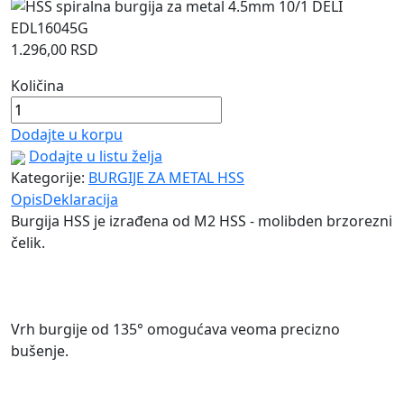
1.296,00
RSD
Količina
Dodajte u korpu
Dodajte u listu želja
Kategorije:
BURGIJE ZA METAL HSS
Opis
Deklaracija
Burgija HSS je izrađena od M2 HSS - molibden brzorezni
čelik.
Vrh burgije od 135° omogućava veoma precizno
bušenje.