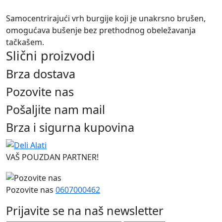
Samocentrirajući vrh burgije koji je unakrsno brušen,
omogućava bušenje bez prethodnog obeležavanja
tačkašem.
Slični proizvodi
Brza dostava
Pozovite nas
Pošaljite nam mail
Brza i sigurna kupovina
VAŠ POUZDAN PARTNER!
Pozovite nas
0607000462
Prijavite se na naš newsletter