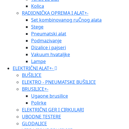
Kolica
RADIONIČKA OPREMA I ALAT
+
-
Set kombinovanog ruČnog alata
Stege
Pneumatski alat
Podmazivanje
Dizalice i pajseri
Vakuum hvataljke
Lampe
ELEKTRIČNI ALAT
+
-
BUŠILICE
ELEKTRO - PNEUMATSKE BUŠILICE
BRUSILICE
+
-
Ugaone brusilice
Polirke
ELEKTRIČNI GER I CIRKULARI
UBODNE TESTERE
GLODALICE