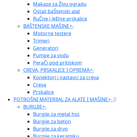
Makaze za Živu ogradu
Ostali baŠtenski alat
RuČne i leĐne prskalice
BAŠTENSKE MAŠINE
+
-
Motorne testere
Trimeri
Generatori
Pumpe za vodu
PeraČi pod pritiskom
CREVA, PRSKALICE I OPREMA
+
-
Konektori i nastavci za creva
Creva
Prskalice
POTROŠNI MATERIJAL ZA ALATE I MAŠINE
+
-
BURGIJE
+
-
Burgije za metal hss
Burgije za beton
Burgije za drvo
Burgije za keramiku