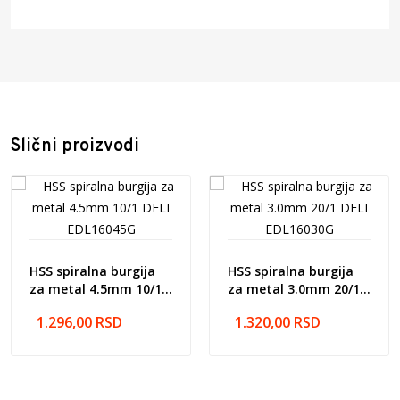
Naziv artikla: HSS spiralna burgija za metal 7.0mm 1/1
DELI EDL16070G
Barcode: 6975495594898
Proizvođač: NINGBO DELI TOOLS CO.,LTD, No. 128
Chezhan West Road, Huangtan Town, Ninghai County,
Ningbo, Zhejiang, Kina
Slični proizvodi
Zemlja porekla: Kina
Uvoznik: Pulse Office d.o.o. Prva industrijska br.5, Nova
Pazova 22330
HSS spiralna burgija
HSS spiralna burgija
za metal 4.5mm 10/1
za metal 3.0mm 20/1
DELI EDL16045G
DELI EDL16030G
1.296,00
RSD
1.320,00
RSD