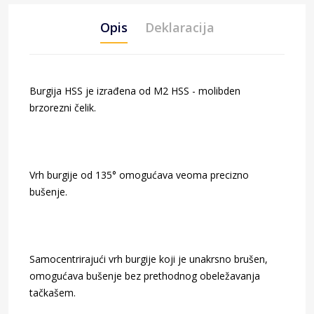
Opis
Deklaracija
Burgija HSS je izrađena od M2 HSS - molibden
brzorezni čelik.
Vrh burgije od 135° omogućava veoma precizno
bušenje.
Samocentrirajući vrh burgije koji je unakrsno brušen,
omogućava bušenje bez prethodnog obeležavanja
tačkašem.
Šifra artikla: 1459489