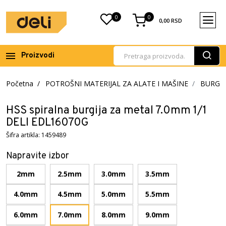
0
0
0,00
RSD
Proizvodi
Početna
POTROŠNI MATERIJAL ZA ALATE I MAŠINE
BURGIJ
HSS spiralna burgija za metal 7.0mm 1/1
DELI EDL16070G
Šifra artikla: 1459489
Napravite izbor
2mm
2.5mm
3.0mm
3.5mm
4.0mm
4.5mm
5.0mm
5.5mm
6.0mm
7.0mm
8.0mm
9.0mm