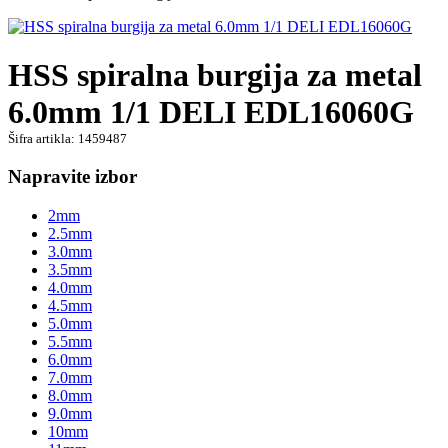
HSS spiralna burgija za metal
6.0mm 1/1 DELI EDL16060G
Šifra artikla: 1459487
Napravite izbor
2mm
2.5mm
3.0mm
3.5mm
4.0mm
4.5mm
5.0mm
5.5mm
6.0mm
7.0mm
8.0mm
9.0mm
10mm