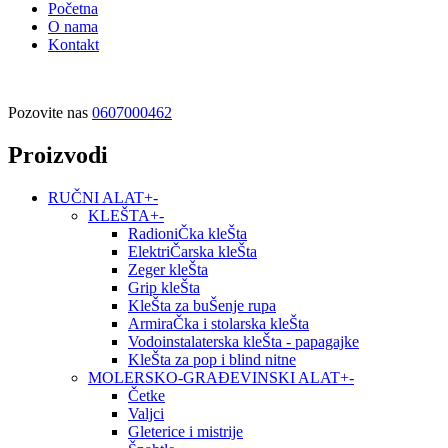
Početna
O nama
Kontakt
Pozovite nas
0607000462
Proizvodi
RUČNI ALAT
+
-
KLEŠTA
+
-
RadioniČka kleŠta
ElektriČarska kleŠta
Zeger kleŠta
Grip kleŠta
KleŠta za buŠenje rupa
ArmiraČka i stolarska kleŠta
Vodoinstalaterska kleŠta - papagajke
KleŠta za pop i blind nitne
MOLERSKO-GRAĐEVINSKI ALAT
+
-
Četke
Valjci
Gleterice i mistrije