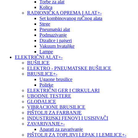
Torbe za alat
Kolica
RADIONIČKA OPREMA I ALAT
+
-
Set kombinovanog ruČnog alata
Stege
Pneumatski alat
Podmazivanje
Dizalice i pajseri
Vakuum hvataljke
Lampe
ELEKTRIČNI ALAT
+
-
BUŠILICE
ELEKTRO - PNEUMATSKE BUŠILICE
BRUSILICE
+
-
Ugaone brusilice
Polirke
ELEKTRIČNI GER I CIRKULARI
UBODNE TESTERE
GLODALICE
VIBRACIONE BRUSILICE
PIŠTOLJI ZA FARBANJE
INDUSTRIJSKI FENOVI I USISIVAČI
ZAVARIVANJE
+
-
Aparati za zavarivanje
PIŠTOLJI ZA TOPLJIVI LEPAK I LEMILICE
+
-