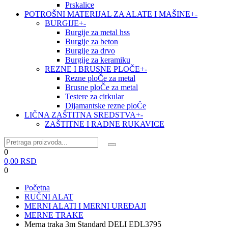
Prskalice
POTROŠNI MATERIJAL ZA ALATE I MAŠINE
+
-
BURGIJE
+
-
Burgije za metal hss
Burgije za beton
Burgije za drvo
Burgije za keramiku
REZNE I BRUSNE PLOČE
+
-
Rezne ploČe za metal
Brusne ploČe za metal
Testere za cirkular
Dijamantske rezne ploČe
LIČNA ZAŠTITNA SREDSTVA
+
-
ZAŠTITNE I RADNE RUKAVICE
0
0,00
RSD
0
Početna
RUČNI ALAT
MERNI ALATI I MERNI UREĐAJI
MERNE TRAKE
Merna traka 3m Standard DELI EDL3795