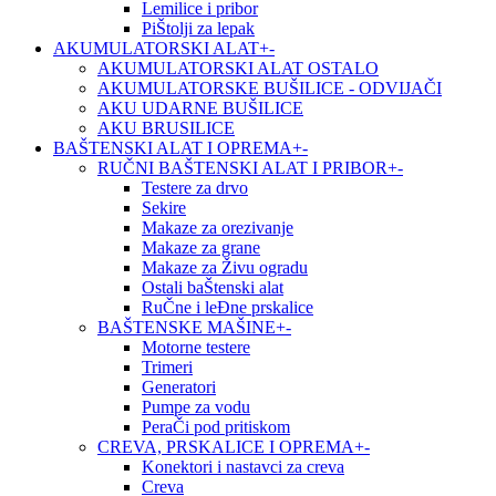
Lemilice i pribor
PiŠtolji za lepak
AKUMULATORSKI ALAT
+
-
AKUMULATORSKI ALAT OSTALO
AKUMULATORSKE BUŠILICE - ODVIJAČI
AKU UDARNE BUŠILICE
AKU BRUSILICE
BAŠTENSKI ALAT I OPREMA
+
-
RUČNI BAŠTENSKI ALAT I PRIBOR
+
-
Testere za drvo
Sekire
Makaze za orezivanje
Makaze za grane
Makaze za Živu ogradu
Ostali baŠtenski alat
RuČne i leĐne prskalice
BAŠTENSKE MAŠINE
+
-
Motorne testere
Trimeri
Generatori
Pumpe za vodu
PeraČi pod pritiskom
CREVA, PRSKALICE I OPREMA
+
-
Konektori i nastavci za creva
Creva