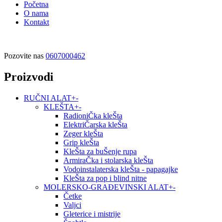
Početna
O nama
Kontakt
Pozovite nas
0607000462
Proizvodi
RUČNI ALAT
+
-
KLEŠTA
+
-
RadioniČka kleŠta
ElektriČarska kleŠta
Zeger kleŠta
Grip kleŠta
KleŠta za buŠenje rupa
ArmiraČka i stolarska kleŠta
Vodoinstalaterska kleŠta - papagajke
KleŠta za pop i blind nitne
MOLERSKO-GRAĐEVINSKI ALAT
+
-
Četke
Valjci
Gleterice i mistrije