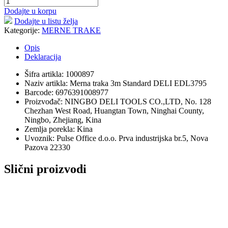
Dodajte u korpu
Dodajte u listu želja
Kategorije:
MERNE TRAKE
Opis
Deklaracija
Šifra artikla: 1000897
Naziv artikla: Merna traka 3m Standard DELI EDL3795
Barcode: 6976391008977
Proizvođač: NINGBO DELI TOOLS CO.,LTD, No. 128
Chezhan West Road, Huangtan Town, Ninghai County,
Ningbo, Zhejiang, Kina
Zemlja porekla: Kina
Uvoznik: Pulse Office d.o.o. Prva industrijska br.5, Nova
Pazova 22330
Slični proizvodi