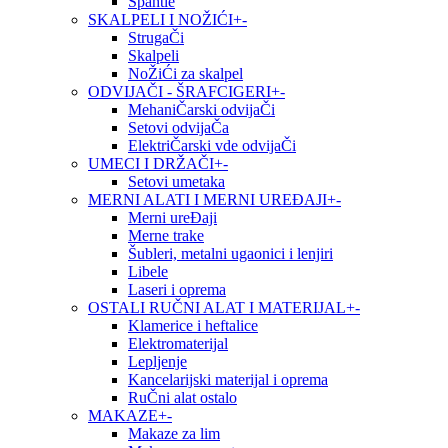
Špahtle
SKALPELI I NOŽIĆI
+
-
StrugaČi
Skalpeli
NoŽiĆi za skalpel
ODVIJAČI - ŠRAFCIGERI
+
-
MehaniČarski odvijaČi
Setovi odvijaČa
ElektriČarski vde odvijaČi
UMECI I DRŽAČI
+
-
Setovi umetaka
MERNI ALATI I MERNI UREĐAJI
+
-
Merni ureĐaji
Merne trake
Šubleri, metalni ugaonici i lenjiri
Libele
Laseri i oprema
OSTALI RUČNI ALAT I MATERIJAL
+
-
Klamerice i heftalice
Elektromaterijal
Lepljenje
Kancelarijski materijal i oprema
RuČni alat ostalo
MAKAZE
+
-
Makaze za lim