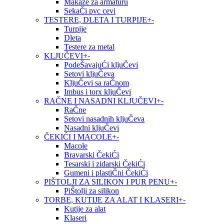
Makaze za armaturu
SekaČi pvc cevi
TESTERE, DLETA I TURPIJE
+
-
Turpije
Dleta
Testere za metal
KLJUČEVI
+
-
PodeŠavajuĆi kljuČevi
Setovi kljuČeva
KljuČevi sa raČnom
Imbus i torx kljuČevi
RAČNE I NASADNI KLJUČEVI
+
-
RaČne
Setovi nasadnih kljuČeva
Nasadni kljuČevi
ČEKIĆI I MACOLE
+
-
Macole
Bravarski ČekiĆi
Tesarski i zidarski ČekiĆi
Gumeni i plastiČni ČekiĆi
PIŠTOLJI ZA SILIKON I PUR PENU
+
-
PiŠtolji za silikon
TORBE, KUTIJE ZA ALAT I KLASERI
+
-
Kutije za alat
Klaseri