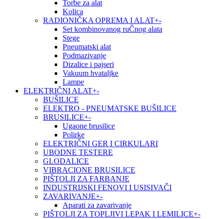
Torbe za alat
Kolica
RADIONIČKA OPREMA I ALAT
+
-
Set kombinovanog ruČnog alata
Stege
Pneumatski alat
Podmazivanje
Dizalice i pajseri
Vakuum hvataljke
Lampe
ELEKTRIČNI ALAT
+
-
BUŠILICE
ELEKTRO - PNEUMATSKE BUŠILICE
BRUSILICE
+
-
Ugaone brusilice
Polirke
ELEKTRIČNI GER I CIRKULARI
UBODNE TESTERE
GLODALICE
VIBRACIONE BRUSILICE
PIŠTOLJI ZA FARBANJE
INDUSTRIJSKI FENOVI I USISIVAČI
ZAVARIVANJE
+
-
Aparati za zavarivanje
PIŠTOLJI ZA TOPLJIVI LEPAK I LEMILICE
+
-