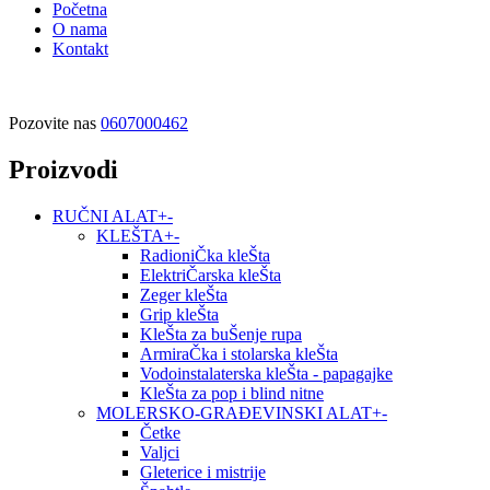
Početna
O nama
Kontakt
Pozovite nas
0607000462
Proizvodi
RUČNI ALAT
+
-
KLEŠTA
+
-
RadioniČka kleŠta
ElektriČarska kleŠta
Zeger kleŠta
Grip kleŠta
KleŠta za buŠenje rupa
ArmiraČka i stolarska kleŠta
Vodoinstalaterska kleŠta - papagajke
KleŠta za pop i blind nitne
MOLERSKO-GRAĐEVINSKI ALAT
+
-
Četke
Valjci
Gleterice i mistrije