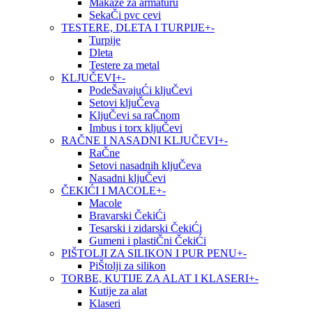
Makaze za armaturu
SekaČi pvc cevi
TESTERE, DLETA I TURPIJE
+
-
Turpije
Dleta
Testere za metal
KLJUČEVI
+
-
PodeŠavajuĆi kljuČevi
Setovi kljuČeva
KljuČevi sa raČnom
Imbus i torx kljuČevi
RAČNE I NASADNI KLJUČEVI
+
-
RaČne
Setovi nasadnih kljuČeva
Nasadni kljuČevi
ČEKIĆI I MACOLE
+
-
Macole
Bravarski ČekiĆi
Tesarski i zidarski ČekiĆi
Gumeni i plastiČni ČekiĆi
PIŠTOLJI ZA SILIKON I PUR PENU
+
-
PiŠtolji za silikon
TORBE, KUTIJE ZA ALAT I KLASERI
+
-
Kutije za alat
Klaseri