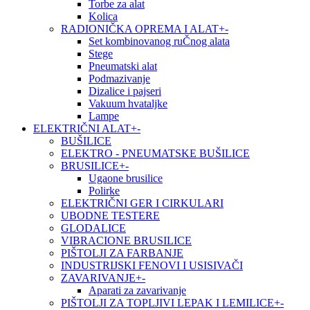
Torbe za alat
Kolica
RADIONIČKA OPREMA I ALAT
+
-
Set kombinovanog ruČnog alata
Stege
Pneumatski alat
Podmazivanje
Dizalice i pajseri
Vakuum hvataljke
Lampe
ELEKTRIČNI ALAT
+
-
BUŠILICE
ELEKTRO - PNEUMATSKE BUŠILICE
BRUSILICE
+
-
Ugaone brusilice
Polirke
ELEKTRIČNI GER I CIRKULARI
UBODNE TESTERE
GLODALICE
VIBRACIONE BRUSILICE
PIŠTOLJI ZA FARBANJE
INDUSTRIJSKI FENOVI I USISIVAČI
ZAVARIVANJE
+
-
Aparati za zavarivanje
PIŠTOLJI ZA TOPLJIVI LEPAK I LEMILICE
+
-