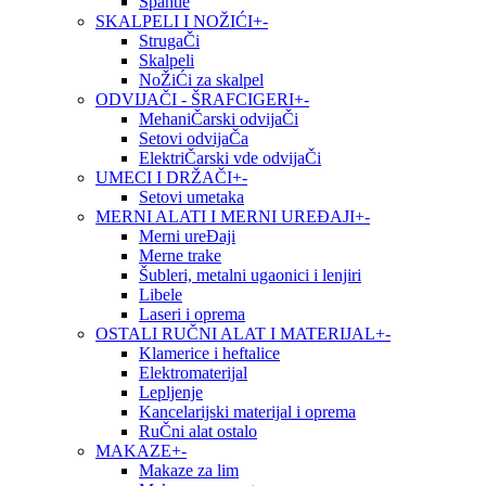
Špahtle
SKALPELI I NOŽIĆI
+
-
StrugaČi
Skalpeli
NoŽiĆi za skalpel
ODVIJAČI - ŠRAFCIGERI
+
-
MehaniČarski odvijaČi
Setovi odvijaČa
ElektriČarski vde odvijaČi
UMECI I DRŽAČI
+
-
Setovi umetaka
MERNI ALATI I MERNI UREĐAJI
+
-
Merni ureĐaji
Merne trake
Šubleri, metalni ugaonici i lenjiri
Libele
Laseri i oprema
OSTALI RUČNI ALAT I MATERIJAL
+
-
Klamerice i heftalice
Elektromaterijal
Lepljenje
Kancelarijski materijal i oprema
RuČni alat ostalo
MAKAZE
+
-
Makaze za lim