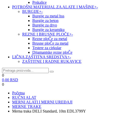
Prskalice
POTROŠNI MATERIJAL ZA ALATE I MAŠINE
+
-
BURGIJE
+
-
Burgije za metal hss
Burgije za beton
Burgije za drvo
Burgije za keramiku
REZNE I BRUSNE PLOČE
+
-
Rezne ploČe za metal
Brusne ploČe za metal
Testere za cirkular
Dijamantske rezne ploČe
LIČNA ZAŠTITNA SREDSTVA
+
-
ZAŠTITNE I RADNE RUKAVICE
0
0,00
RSD
0
Početna
RUČNI ALAT
MERNI ALATI I MERNI UREĐAJI
MERNE TRAKE
Merna traka DELI Standard, 10m EDL3799Y