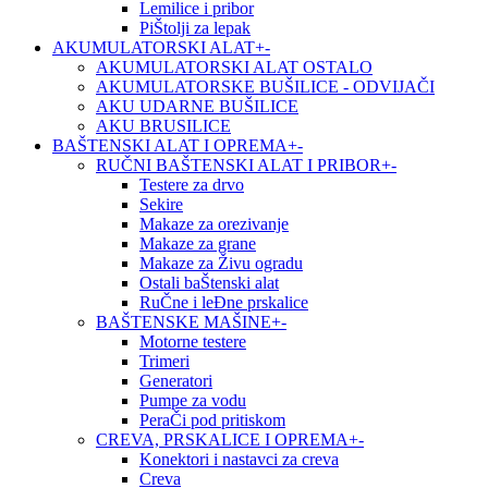
Lemilice i pribor
PiŠtolji za lepak
AKUMULATORSKI ALAT
+
-
AKUMULATORSKI ALAT OSTALO
AKUMULATORSKE BUŠILICE - ODVIJAČI
AKU UDARNE BUŠILICE
AKU BRUSILICE
BAŠTENSKI ALAT I OPREMA
+
-
RUČNI BAŠTENSKI ALAT I PRIBOR
+
-
Testere za drvo
Sekire
Makaze za orezivanje
Makaze za grane
Makaze za Živu ogradu
Ostali baŠtenski alat
RuČne i leĐne prskalice
BAŠTENSKE MAŠINE
+
-
Motorne testere
Trimeri
Generatori
Pumpe za vodu
PeraČi pod pritiskom
CREVA, PRSKALICE I OPREMA
+
-
Konektori i nastavci za creva
Creva