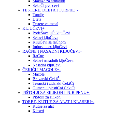
Makaze za armaturu
SekaČi pvc cevi
TESTERE, DLETA I TURPIJE
+
-
Turpije
Dleta
Testere za metal
KLJUČEVI
+
-
PodeŠavajuĆi kljuČevi
Setovi kljuČeva
KljuČevi sa raČnom
Imbus i torx kljuČevi
RAČNE I NASADNI KLJUČEVI
+
-
RaČne
Setovi nasadnih kljuČeva
Nasadni kljuČevi
ČEKIĆI I MACOLE
+
-
Macole
Bravarski ČekiĆi
Tesarski i zidarski ČekiĆi
Gumeni i plastiČni ČekiĆi
PIŠTOLJI ZA SILIKON I PUR PENU
+
-
PiŠtolji za silikon
TORBE, KUTIJE ZA ALAT I KLASERI
+
-
Kutije za alat
Klaseri