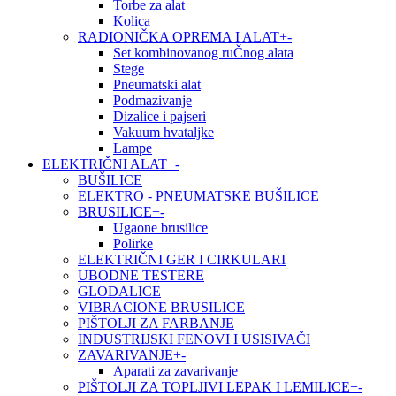
Torbe za alat
Kolica
RADIONIČKA OPREMA I ALAT
+
-
Set kombinovanog ruČnog alata
Stege
Pneumatski alat
Podmazivanje
Dizalice i pajseri
Vakuum hvataljke
Lampe
ELEKTRIČNI ALAT
+
-
BUŠILICE
ELEKTRO - PNEUMATSKE BUŠILICE
BRUSILICE
+
-
Ugaone brusilice
Polirke
ELEKTRIČNI GER I CIRKULARI
UBODNE TESTERE
GLODALICE
VIBRACIONE BRUSILICE
PIŠTOLJI ZA FARBANJE
INDUSTRIJSKI FENOVI I USISIVAČI
ZAVARIVANJE
+
-
Aparati za zavarivanje
PIŠTOLJI ZA TOPLJIVI LEPAK I LEMILICE
+
-