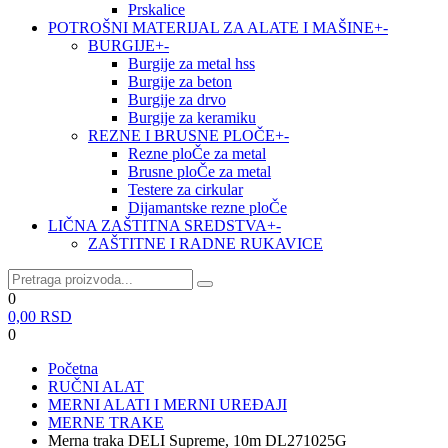
Prskalice
POTROŠNI MATERIJAL ZA ALATE I MAŠINE
+
-
BURGIJE
+
-
Burgije za metal hss
Burgije za beton
Burgije za drvo
Burgije za keramiku
REZNE I BRUSNE PLOČE
+
-
Rezne ploČe za metal
Brusne ploČe za metal
Testere za cirkular
Dijamantske rezne ploČe
LIČNA ZAŠTITNA SREDSTVA
+
-
ZAŠTITNE I RADNE RUKAVICE
0
0,00
RSD
0
Početna
RUČNI ALAT
MERNI ALATI I MERNI UREĐAJI
MERNE TRAKE
Merna traka DELI Supreme, 10m DL271025G