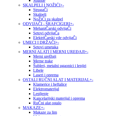
Špahtle
SKALPELI I NOŽIĆI
+
-
StrugaČi
Skalpeli
NoŽiĆi za skalpel
ODVIJAČI - ŠRAFCIGERI
+
-
MehaniČarski odvijaČi
Setovi odvijaČa
ElektriČarski vde odvijaČi
UMECI I DRŽAČI
+
-
Setovi umetaka
MERNI ALATI I MERNI UREĐAJI
+
-
Merni ureĐaji
Merne trake
Šubleri, metalni ugaonici i lenjiri
Libele
Laseri i oprema
OSTALI RUČNI ALAT I MATERIJAL
+
-
Klamerice i heftalice
Elektromaterijal
Lepljenje
Kancelarijski materijal i oprema
RuČni alat ostalo
MAKAZE
+
-
Makaze za lim