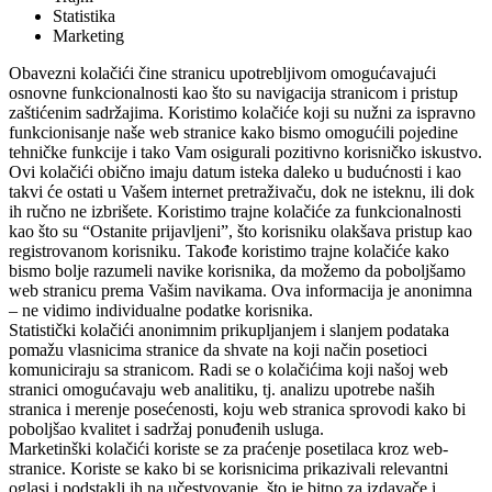
Statistika
Marketing
Obavezni kolačići čine stranicu upotrebljivom omogućavajući
osnovne funkcionalnosti kao što su navigacija stranicom i pristup
zaštićenim sadržajima. Koristimo kolačiće koji su nužni za ispravno
funkcionisanje naše web stranice kako bismo omogućili pojedine
tehničke funkcije i tako Vam osigurali pozitivno korisničko iskustvo.
Ovi kolačići obično imaju datum isteka daleko u budućnosti i kao
takvi će ostati u Vašem internet pretraživaču, dok ne isteknu, ili dok
ih ručno ne izbrišete. Koristimo trajne kolačiće za funkcionalnosti
kao što su “Ostanite prijavljeni”, što korisniku olakšava pristup kao
registrovanom korisniku. Takođe koristimo trajne kolačiće kako
bismo bolje razumeli navike korisnika, da možemo da poboljšamo
web stranicu prema Vašim navikama. Ova informacija je anonimna
– ne vidimo individualne podatke korisnika.
Statistički kolačići anonimnim prikupljanjem i slanjem podataka
pomažu vlasnicima stranice da shvate na koji način posetioci
komuniciraju sa stranicom. Radi se o kolačićima koji našoj web
stranici omogućavaju web analitiku, tj. analizu upotrebe naših
stranica i merenje posećenosti, koju web stranica sprovodi kako bi
poboljšao kvalitet i sadržaj ponuđenih usluga.
Marketinški kolačići koriste se za praćenje posetilaca kroz web-
stranice. Koriste se kako bi se korisnicima prikazivali relevantni
oglasi i podstakli ih na učestvovanje, što je bitno za izdavače i