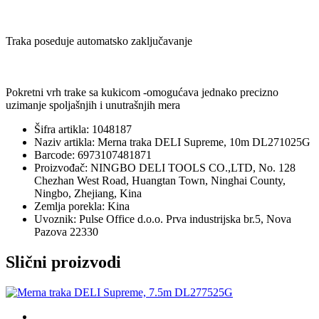
Traka poseduje automatsko zaključavanje
Pokretni vrh trake sa kukicom -omogućava jednako precizno
uzimanje spoljašnjih i unutrašnjih mera
Šifra artikla: 1048187
Naziv artikla: Merna traka DELI Supreme, 10m DL271025G
Barcode: 6973107481871
Proizvođač: NINGBO DELI TOOLS CO.,LTD, No. 128
Chezhan West Road, Huangtan Town, Ninghai County,
Ningbo, Zhejiang, Kina
Zemlja porekla: Kina
Uvoznik: Pulse Office d.o.o. Prva industrijska br.5, Nova
Pazova 22330
Slični proizvodi