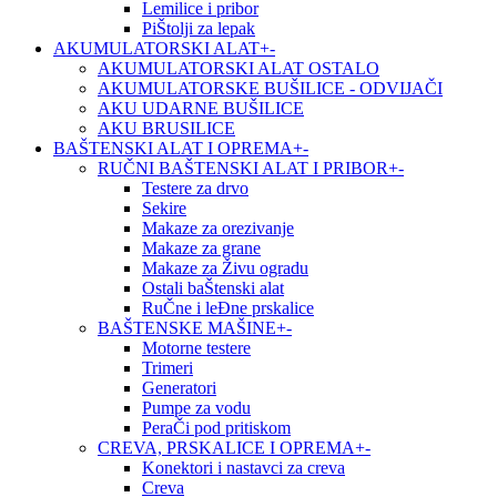
Lemilice i pribor
PiŠtolji za lepak
AKUMULATORSKI ALAT
+
-
AKUMULATORSKI ALAT OSTALO
AKUMULATORSKE BUŠILICE - ODVIJAČI
AKU UDARNE BUŠILICE
AKU BRUSILICE
BAŠTENSKI ALAT I OPREMA
+
-
RUČNI BAŠTENSKI ALAT I PRIBOR
+
-
Testere za drvo
Sekire
Makaze za orezivanje
Makaze za grane
Makaze za Živu ogradu
Ostali baŠtenski alat
RuČne i leĐne prskalice
BAŠTENSKE MAŠINE
+
-
Motorne testere
Trimeri
Generatori
Pumpe za vodu
PeraČi pod pritiskom
CREVA, PRSKALICE I OPREMA
+
-
Konektori i nastavci za creva
Creva