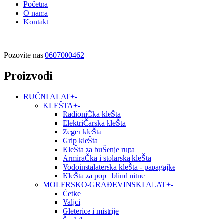
Početna
O nama
Kontakt
Pozovite nas
0607000462
Proizvodi
RUČNI ALAT
+
-
KLEŠTA
+
-
RadioniČka kleŠta
ElektriČarska kleŠta
Zeger kleŠta
Grip kleŠta
KleŠta za buŠenje rupa
ArmiraČka i stolarska kleŠta
Vodoinstalaterska kleŠta - papagajke
KleŠta za pop i blind nitne
MOLERSKO-GRAĐEVINSKI ALAT
+
-
Četke
Valjci
Gleterice i mistrije