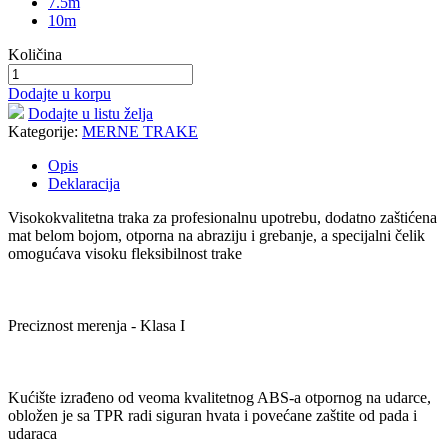
7.5m
10m
Količina
Dodajte u korpu
Dodajte u listu želja
Kategorije:
MERNE TRAKE
Opis
Deklaracija
Visokokvalitetna traka za profesionalnu upotrebu, dodatno zaštićena
mat belom bojom, otporna na abraziju i grebanje, a specijalni čelik
omogućava visoku fleksibilnost trake
Preciznost merenja - Klasa I
Kućište izrađeno od veoma kvalitetnog ABS-a otpornog na udarce,
obložen je sa TPR radi siguran hvata i povećane zaštite od pada i
udaraca