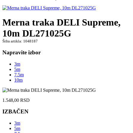
Merna traka DELI Supreme,
10m DL271025G
Šifra artikla: 1048187
Napravite izbor
3m
5m
7.5m
10m
1.548,00
RSD
IZBAČEN
3m
5m