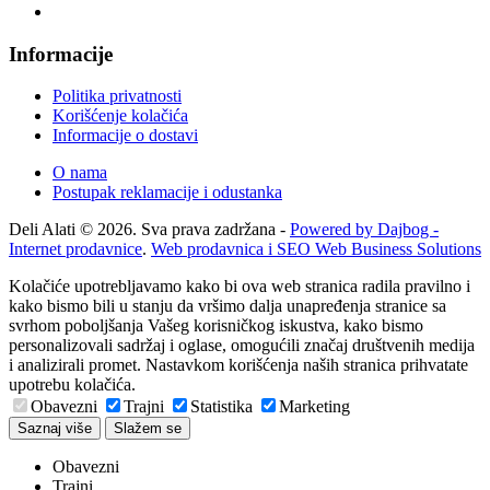
Informacije
Politika privatnosti
Korišćenje kolačića
Informacije o dostavi
O nama
Postupak reklamacije i odustanka
Deli Alati © 2026. Sva prava zadržana -
Powered by Dajbog -
Internet prodavnice
.
Web prodavnica i SEO Web Business Solutions
Kolačiće upotrebljavamo kako bi ova web stranica radila pravilno i
kako bismo bili u stanju da vršimo dalja unapređenja stranice sa
svrhom poboljšanja Vašeg korisničkog iskustva, kako bismo
personalizovali sadržaj i oglase, omogućili značaj društvenih medija
i analizirali promet. Nastavkom korišćenja naših stranica prihvatate
upotrebu kolačića.
Obavezni
Trajni
Statistika
Marketing
Saznaj više
Slažem se
Obavezni
Trajni