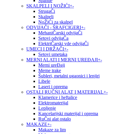
Špahtle
SKALPELI I NOŽIĆI
+
-
StrugaČi
Skalpeli
NoŽiĆi za skalpel
ODVIJAČI - ŠRAFCIGERI
+
-
MehaniČarski odvijaČi
Setovi odvijaČa
ElektriČarski vde odvijaČi
UMECI I DRŽAČI
+
-
Setovi umetaka
MERNI ALATI I MERNI UREĐAJI
+
-
Merni ureĐaji
Merne trake
Šubleri, metalni ugaonici i lenjiri
Libele
Laseri i oprema
OSTALI RUČNI ALAT I MATERIJAL
+
-
Klamerice i heftalice
Elektromaterijal
Lepljenje
Kancelarijski materijal i oprema
RuČni alat ostalo
MAKAZE
+
-
Makaze za lim