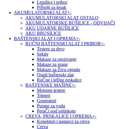
Lemilice i pribor
PiŠtolji za lepak
AKUMULATORSKI ALAT
+
-
AKUMULATORSKI ALAT OSTALO
AKUMULATORSKE BUŠILICE - ODVIJAČI
AKU UDARNE BUŠILICE
AKU BRUSILICE
BAŠTENSKI ALAT I OPREMA
+
-
RUČNI BAŠTENSKI ALAT I PRIBOR
+
-
Testere za drvo
Sekire
Makaze za orezivanje
Makaze za grane
Makaze za Živu ogradu
Ostali baŠtenski alat
RuČne i leĐne prskalice
BAŠTENSKE MAŠINE
+
-
Motorne testere
Trimeri
Generatori
Pumpe za vodu
PeraČi pod pritiskom
CREVA, PRSKALICE I OPREMA
+
-
Konektori i nastavci za creva
Creva