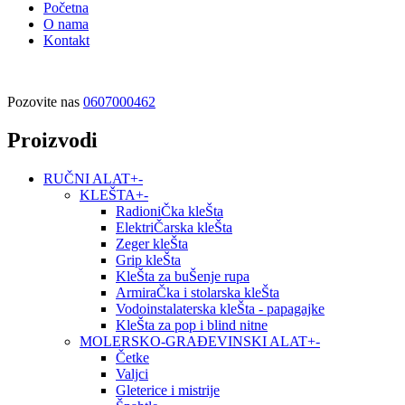
Početna
O nama
Kontakt
Pozovite nas
0607000462
Proizvodi
RUČNI ALAT
+
-
KLEŠTA
+
-
RadioniČka kleŠta
ElektriČarska kleŠta
Zeger kleŠta
Grip kleŠta
KleŠta za buŠenje rupa
ArmiraČka i stolarska kleŠta
Vodoinstalaterska kleŠta - papagajke
KleŠta za pop i blind nitne
MOLERSKO-GRAĐEVINSKI ALAT
+
-
Četke
Valjci
Gleterice i mistrije