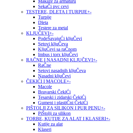
Makaze za armaturu
SekaČi pvc cevi
TESTERE, DLETA I TURPIJE
+
-
Turpije
Dleta
Testere za metal
KLJUČEVI
+
-
PodeŠavajuĆi kljuČevi
Setovi kljuČeva
KljuČevi sa raČnom
Imbus i torx kljuČevi
RAČNE I NASADNI KLJUČEVI
+
-
RaČne
Setovi nasadnih kljuČeva
Nasadni kljuČevi
ČEKIĆI I MACOLE
+
-
Macole
Bravarski ČekiĆi
Tesarski i zidarski ČekiĆi
Gumeni i plastiČni ČekiĆi
PIŠTOLJI ZA SILIKON I PUR PENU
+
-
PiŠtolji za silikon
TORBE, KUTIJE ZA ALAT I KLASERI
+
-
Kutije za alat
Klaseri