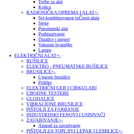
Torbe za alat
Kolica
RADIONIČKA OPREMA I ALAT
+
-
Set kombinovanog ruČnog alata
Stege
Pneumatski alat
Podmazivanje
Dizalice i pajseri
Vakuum hvataljke
Lampe
ELEKTRIČNI ALAT
+
-
BUŠILICE
ELEKTRO - PNEUMATSKE BUŠILICE
BRUSILICE
+
-
Ugaone brusilice
Polirke
ELEKTRIČNI GER I CIRKULARI
UBODNE TESTERE
GLODALICE
VIBRACIONE BRUSILICE
PIŠTOLJI ZA FARBANJE
INDUSTRIJSKI FENOVI I USISIVAČI
ZAVARIVANJE
+
-
Aparati za zavarivanje
PIŠTOLJI ZA TOPLJIVI LEPAK I LEMILICE
+
-