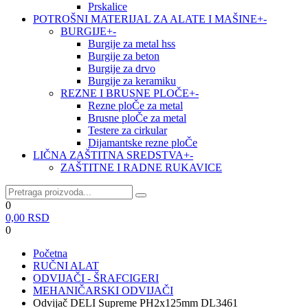
Prskalice
POTROŠNI MATERIJAL ZA ALATE I MAŠINE
+
-
BURGIJE
+
-
Burgije za metal hss
Burgije za beton
Burgije za drvo
Burgije za keramiku
REZNE I BRUSNE PLOČE
+
-
Rezne ploČe za metal
Brusne ploČe za metal
Testere za cirkular
Dijamantske rezne ploČe
LIČNA ZAŠTITNA SREDSTVA
+
-
ZAŠTITNE I RADNE RUKAVICE
0
0,00
RSD
0
Početna
RUČNI ALAT
ODVIJAČI - ŠRAFCIGERI
MEHANIČARSKI ODVIJAČI
Odvijač DELI Supreme PH2x125mm DL3461