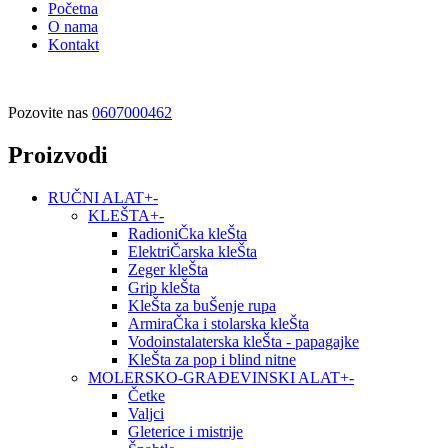
Početna
O nama
Kontakt
Pozovite nas
0607000462
Proizvodi
RUČNI ALAT
+
-
KLEŠTA
+
-
RadioniČka kleŠta
ElektriČarska kleŠta
Zeger kleŠta
Grip kleŠta
KleŠta za buŠenje rupa
ArmiraČka i stolarska kleŠta
Vodoinstalaterska kleŠta - papagajke
KleŠta za pop i blind nitne
MOLERSKO-GRAĐEVINSKI ALAT
+
-
Četke
Valjci
Gleterice i mistrije