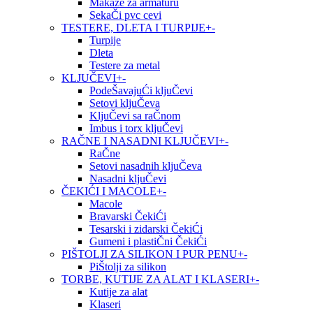
Makaze za armaturu
SekaČi pvc cevi
TESTERE, DLETA I TURPIJE
+
-
Turpije
Dleta
Testere za metal
KLJUČEVI
+
-
PodeŠavajuĆi kljuČevi
Setovi kljuČeva
KljuČevi sa raČnom
Imbus i torx kljuČevi
RAČNE I NASADNI KLJUČEVI
+
-
RaČne
Setovi nasadnih kljuČeva
Nasadni kljuČevi
ČEKIĆI I MACOLE
+
-
Macole
Bravarski ČekiĆi
Tesarski i zidarski ČekiĆi
Gumeni i plastiČni ČekiĆi
PIŠTOLJI ZA SILIKON I PUR PENU
+
-
PiŠtolji za silikon
TORBE, KUTIJE ZA ALAT I KLASERI
+
-
Kutije za alat
Klaseri