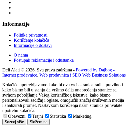
Informacije
Politika privatnosti
Korišćenje kolačića
Informacije o dostavi
O nama
Postupak reklamacije i odustanka
Deli Alati © 2026. Sva prava zadržana -
Powered by Dajbog -
Internet prodavnice
.
Web prodavnica i SEO Web Business Solutions
Kolačiće upotrebljavamo kako bi ova web stranica radila pravilno i
kako bismo bili u stanju da vršimo dalja unapređenja stranice sa
svrhom poboljšanja Vašeg korisničkog iskustva, kako bismo
personalizovali sadržaj i oglase, omogućili značaj društvenih medija
i analizirali promet. Nastavkom korišćenja naših stranica prihvatate
upotrebu kolačića.
Obavezni
Trajni
Statistika
Marketing
Saznaj više
Slažem se