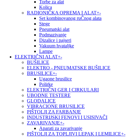
Torbe za alat
Kolica
RADIONIČKA OPREMA I ALAT
+
-
Set kombinovanog ruČnog alata
Stege
Pneumatski alat
Podmazivanje
Dizalice i pajseri
Vakuum hvataljke
Lampe
ELEKTRIČNI ALAT
+
-
BUŠILICE
ELEKTRO - PNEUMATSKE BUŠILICE
BRUSILICE
+
-
Ugaone brusilice
Polirke
ELEKTRIČNI GER I CIRKULARI
UBODNE TESTERE
GLODALICE
VIBRACIONE BRUSILICE
PIŠTOLJI ZA FARBANJE
INDUSTRIJSKI FENOVI I USISIVAČI
ZAVARIVANJE
+
-
Aparati za zavarivanje
PIŠTOLJI ZA TOPLJIVI LEPAK I LEMILICE
+
-