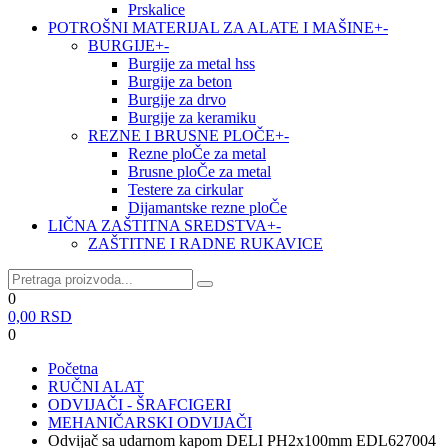
Prskalice
POTROŠNI MATERIJAL ZA ALATE I MAŠINE
+
-
BURGIJE
+
-
Burgije za metal hss
Burgije za beton
Burgije za drvo
Burgije za keramiku
REZNE I BRUSNE PLOČE
+
-
Rezne ploČe za metal
Brusne ploČe za metal
Testere za cirkular
Dijamantske rezne ploČe
LIČNA ZAŠTITNA SREDSTVA
+
-
ZAŠTITNE I RADNE RUKAVICE
0
0,00
RSD
0
Početna
RUČNI ALAT
ODVIJAČI - ŠRAFCIGERI
MEHANIČARSKI ODVIJAČI
Odvijač sa udarnom kapom DELI PH2x100mm EDL627004