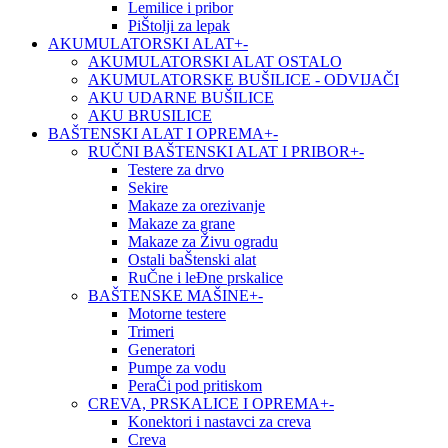
Lemilice i pribor
PiŠtolji za lepak
AKUMULATORSKI ALAT
+
-
AKUMULATORSKI ALAT OSTALO
AKUMULATORSKE BUŠILICE - ODVIJAČI
AKU UDARNE BUŠILICE
AKU BRUSILICE
BAŠTENSKI ALAT I OPREMA
+
-
RUČNI BAŠTENSKI ALAT I PRIBOR
+
-
Testere za drvo
Sekire
Makaze za orezivanje
Makaze za grane
Makaze za Živu ogradu
Ostali baŠtenski alat
RuČne i leĐne prskalice
BAŠTENSKE MAŠINE
+
-
Motorne testere
Trimeri
Generatori
Pumpe za vodu
PeraČi pod pritiskom
CREVA, PRSKALICE I OPREMA
+
-
Konektori i nastavci za creva
Creva