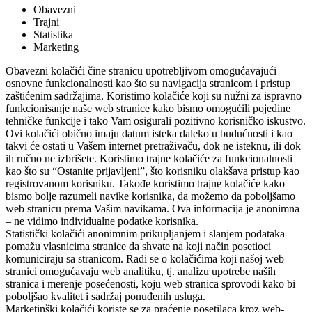
Obavezni
Trajni
Statistika
Marketing
Obavezni kolačići čine stranicu upotrebljivom omogućavajući
osnovne funkcionalnosti kao što su navigacija stranicom i pristup
zaštićenim sadržajima. Koristimo kolačiće koji su nužni za ispravno
funkcionisanje naše web stranice kako bismo omogućili pojedine
tehničke funkcije i tako Vam osigurali pozitivno korisničko iskustvo.
Ovi kolačići obično imaju datum isteka daleko u budućnosti i kao
takvi će ostati u Vašem internet pretraživaču, dok ne isteknu, ili dok
ih ručno ne izbrišete. Koristimo trajne kolačiće za funkcionalnosti
kao što su “Ostanite prijavljeni”, što korisniku olakšava pristup kao
registrovanom korisniku. Takođe koristimo trajne kolačiće kako
bismo bolje razumeli navike korisnika, da možemo da poboljšamo
web stranicu prema Vašim navikama. Ova informacija je anonimna
– ne vidimo individualne podatke korisnika.
Statistički kolačići anonimnim prikupljanjem i slanjem podataka
pomažu vlasnicima stranice da shvate na koji način posetioci
komuniciraju sa stranicom. Radi se o kolačićima koji našoj web
stranici omogućavaju web analitiku, tj. analizu upotrebe naših
stranica i merenje posećenosti, koju web stranica sprovodi kako bi
poboljšao kvalitet i sadržaj ponuđenih usluga.
Marketinški kolačići koriste se za praćenje posetilaca kroz web-