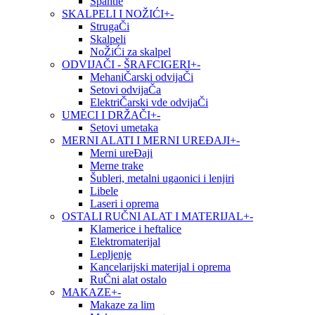
Špahtle
SKALPELI I NOŽIĆI
+
-
StrugaČi
Skalpeli
NoŽiĆi za skalpel
ODVIJAČI - ŠRAFCIGERI
+
-
MehaniČarski odvijaČi
Setovi odvijaČa
ElektriČarski vde odvijaČi
UMECI I DRŽAČI
+
-
Setovi umetaka
MERNI ALATI I MERNI UREĐAJI
+
-
Merni ureĐaji
Merne trake
Šubleri, metalni ugaonici i lenjiri
Libele
Laseri i oprema
OSTALI RUČNI ALAT I MATERIJAL
+
-
Klamerice i heftalice
Elektromaterijal
Lepljenje
Kancelarijski materijal i oprema
RuČni alat ostalo
MAKAZE
+
-
Makaze za lim