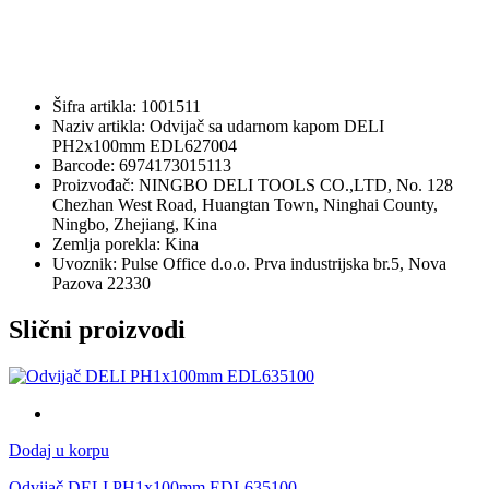
Šifra artikla: 1001511
Naziv artikla: Odvijač sa udarnom kapom DELI
PH2x100mm EDL627004
Barcode: 6974173015113
Proizvođač: NINGBO DELI TOOLS CO.,LTD, No. 128
Chezhan West Road, Huangtan Town, Ninghai County,
Ningbo, Zhejiang, Kina
Zemlja porekla: Kina
Uvoznik: Pulse Office d.o.o. Prva industrijska br.5, Nova
Pazova 22330
Slični proizvodi
Dodaj u korpu
Odvijač DELI PH1x100mm EDL635100