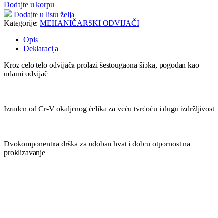
Dodajte u korpu
Dodajte u listu želja
Kategorije:
MEHANIČARSKI ODVIJAČI
Opis
Deklaracija
Kroz celo telo odvijača prolazi šestougaona šipka, pogodan kao
udarni odvijač
Izrađen od Cr-V okaljenog čelika za veću tvrdoću i dugu izdržljivost
Dvokomponentna drška za udoban hvat i dobru otpornost na
proklizavanje