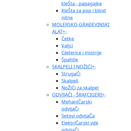
kleŠta - papagajke
KleŠta za pop i blind
nitne
MOLERSKO-GRAĐEVINSKI
ALAT
+
-
Četke
Valjci
Gleterice i mistrije
Špahtle
SKALPELI I NOŽIĆI
+
-
StrugaČi
Skalpeli
NoŽiĆi za skalpel
ODVIJAČI - ŠRAFCIGERI
+
-
MehaniČarski
odvijaČi
Setovi odvijaČa
ElektriČarski vde
odvijaČi