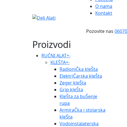
O nama
Kontakt
Pozovite nas
0607
Proizvodi
RUČNI ALAT
+
-
KLEŠTA
+
-
RadioniČka kleŠta
ElektriČarska kleŠta
Zeger kleŠta
Grip kleŠta
KleŠta za buŠenje
rupa
ArmiraČka i stolarska
kleŠta
Vodoinstalaterska