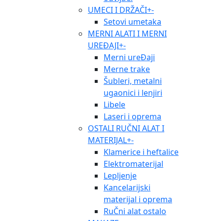
UMECI I DRŽAČI
+
-
Setovi umetaka
MERNI ALATI I MERNI
UREĐAJI
+
-
Merni ureĐaji
Merne trake
Šubleri, metalni
ugaonici i lenjiri
Libele
Laseri i oprema
OSTALI RUČNI ALAT I
MATERIJAL
+
-
Klamerice i heftalice
Elektromaterijal
Lepljenje
Kancelarijski
materijal i oprema
RuČni alat ostalo