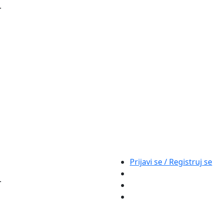
.
Prijavi se / Registruj se
.