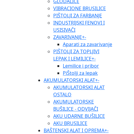
GLODALICE
VIBRACIONE BRUSILICE
PIŠTOLJI ZA FARBANJE
INDUSTRIJSKI FENOVI I
USISIVAČI
ZAVARIVANJE
+
-
Aparati za zavarivanje
PIŠTOLJI ZA TOPLJIVI
LEPAK I LEMILICE
+
-
Lemilice i pribor
PiŠtolji za lepak
AKUMULATORSKI ALAT
+
-
AKUMULATORSKI ALAT
OSTALO
AKUMULATORSKE
BUŠILICE - ODVIJAČI
AKU UDARNE BUŠILICE
AKU BRUSILICE
BAŠTENSKI ALAT I OPREMA
+
-