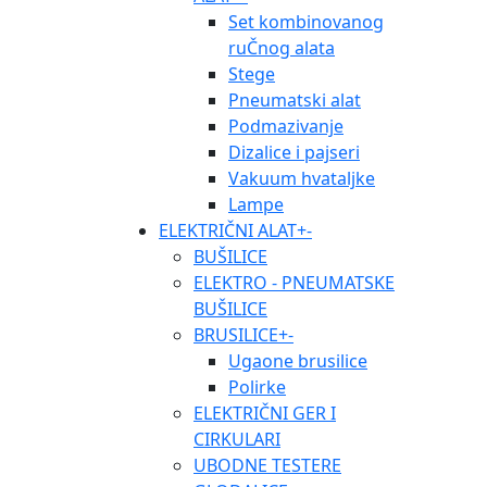
Set kombinovanog
ruČnog alata
Stege
Pneumatski alat
Podmazivanje
Dizalice i pajseri
Vakuum hvataljke
Lampe
ELEKTRIČNI ALAT
+
-
BUŠILICE
ELEKTRO - PNEUMATSKE
BUŠILICE
BRUSILICE
+
-
Ugaone brusilice
Polirke
ELEKTRIČNI GER I
CIRKULARI
UBODNE TESTERE