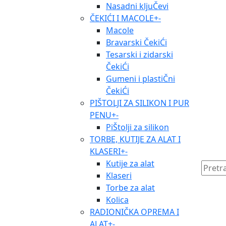
Nasadni kljuČevi
ČEKIĆI I MACOLE
+
-
Macole
Bravarski ČekiĆi
Tesarski i zidarski
ČekiĆi
Gumeni i plastiČni
ČekiĆi
PIŠTOLJI ZA SILIKON I PUR
PENU
+
-
PiŠtolji za silikon
TORBE, KUTIJE ZA ALAT I
KLASERI
+
-
Kutije za alat
Klaseri
Torbe za alat
Kolica
RADIONIČKA OPREMA I
ALAT
+
-