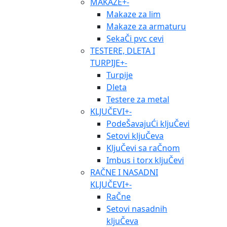
MAKAZE
+
-
Makaze za lim
Makaze za armaturu
SekaČi pvc cevi
TESTERE, DLETA I
TURPIJE
+
-
Turpije
Dleta
Testere za metal
KLJUČEVI
+
-
PodeŠavajuĆi kljuČevi
Setovi kljuČeva
KljuČevi sa raČnom
Imbus i torx kljuČevi
RAČNE I NASADNI
KLJUČEVI
+
-
RaČne
Setovi nasadnih
kljuČeva