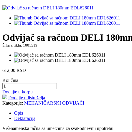
Odvijač sa račnom DELI 180
Šifra artikla: 1001519
612,00
RSD
Količina
Dodajte u korpu
Dodajte u listu želja
Kategorije:
MEHANIČARSKI ODVIJAČI
Opis
Deklaracija
Višenamenska račna sa umetcima za svakodnevnu upotrebu