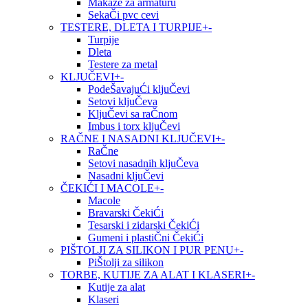
Makaze za armaturu
SekaČi pvc cevi
TESTERE, DLETA I TURPIJE
+
-
Turpije
Dleta
Testere za metal
KLJUČEVI
+
-
PodeŠavajuĆi kljuČevi
Setovi kljuČeva
KljuČevi sa raČnom
Imbus i torx kljuČevi
RAČNE I NASADNI KLJUČEVI
+
-
RaČne
Setovi nasadnih kljuČeva
Nasadni kljuČevi
ČEKIĆI I MACOLE
+
-
Macole
Bravarski ČekiĆi
Tesarski i zidarski ČekiĆi
Gumeni i plastiČni ČekiĆi
PIŠTOLJI ZA SILIKON I PUR PENU
+
-
PiŠtolji za silikon
TORBE, KUTIJE ZA ALAT I KLASERI
+
-
Kutije za alat
Klaseri