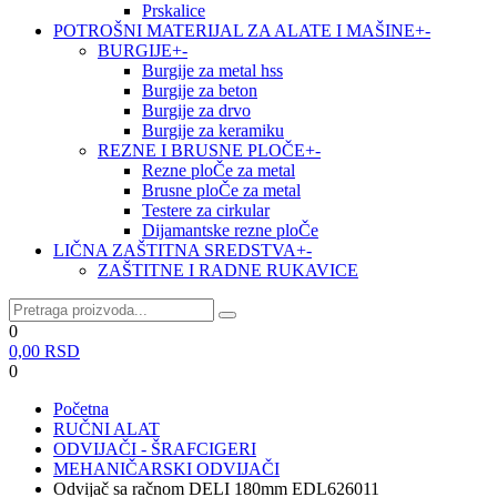
Prskalice
POTROŠNI MATERIJAL ZA ALATE I MAŠINE
+
-
BURGIJE
+
-
Burgije za metal hss
Burgije za beton
Burgije za drvo
Burgije za keramiku
REZNE I BRUSNE PLOČE
+
-
Rezne ploČe za metal
Brusne ploČe za metal
Testere za cirkular
Dijamantske rezne ploČe
LIČNA ZAŠTITNA SREDSTVA
+
-
ZAŠTITNE I RADNE RUKAVICE
0
0,00
RSD
0
Početna
RUČNI ALAT
ODVIJAČI - ŠRAFCIGERI
MEHANIČARSKI ODVIJAČI
Odvijač sa račnom DELI 180mm EDL626011