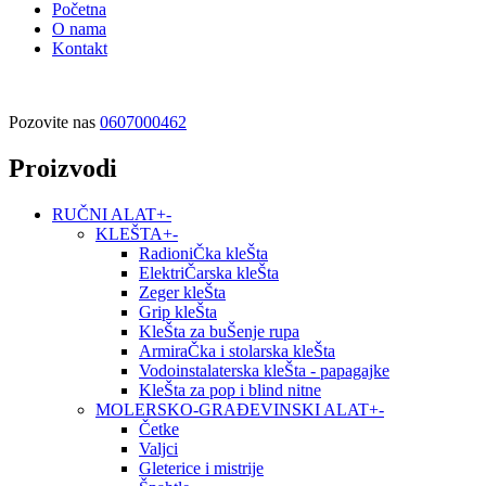
Početna
O nama
Kontakt
Pozovite nas
0607000462
Proizvodi
RUČNI ALAT
+
-
KLEŠTA
+
-
RadioniČka kleŠta
ElektriČarska kleŠta
Zeger kleŠta
Grip kleŠta
KleŠta za buŠenje rupa
ArmiraČka i stolarska kleŠta
Vodoinstalaterska kleŠta - papagajke
KleŠta za pop i blind nitne
MOLERSKO-GRAĐEVINSKI ALAT
+
-
Četke
Valjci
Gleterice i mistrije