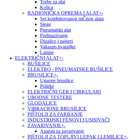
Torbe za alat
Kolica
RADIONIČKA OPREMA I ALAT
+
-
Set kombinovanog ruČnog alata
Stege
Pneumatski alat
Podmazivanje
Dizalice i pajseri
Vakuum hvataljke
Lampe
ELEKTRIČNI ALAT
+
-
BUŠILICE
ELEKTRO - PNEUMATSKE BUŠILICE
BRUSILICE
+
-
Ugaone brusilice
Polirke
ELEKTRIČNI GER I CIRKULARI
UBODNE TESTERE
GLODALICE
VIBRACIONE BRUSILICE
PIŠTOLJI ZA FARBANJE
INDUSTRIJSKI FENOVI I USISIVAČI
ZAVARIVANJE
+
-
Aparati za zavarivanje
PIŠTOLJI ZA TOPLJIVI LEPAK I LEMILICE
+
-