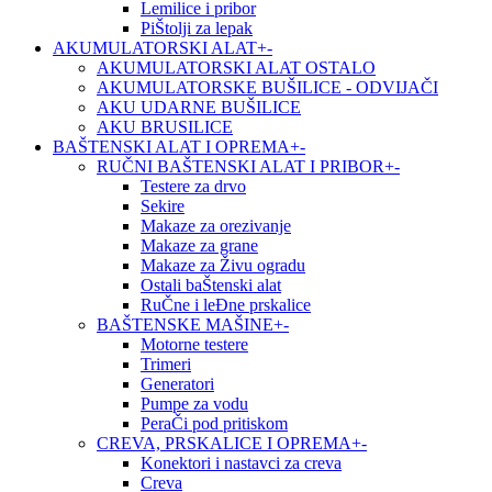
Lemilice i pribor
PiŠtolji za lepak
AKUMULATORSKI ALAT
+
-
AKUMULATORSKI ALAT OSTALO
AKUMULATORSKE BUŠILICE - ODVIJAČI
AKU UDARNE BUŠILICE
AKU BRUSILICE
BAŠTENSKI ALAT I OPREMA
+
-
RUČNI BAŠTENSKI ALAT I PRIBOR
+
-
Testere za drvo
Sekire
Makaze za orezivanje
Makaze za grane
Makaze za Živu ogradu
Ostali baŠtenski alat
RuČne i leĐne prskalice
BAŠTENSKE MAŠINE
+
-
Motorne testere
Trimeri
Generatori
Pumpe za vodu
PeraČi pod pritiskom
CREVA, PRSKALICE I OPREMA
+
-
Konektori i nastavci za creva
Creva