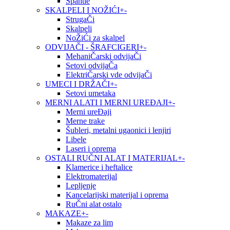
Špahtle
SKALPELI I NOŽIĆI
+
-
StrugaČi
Skalpeli
NoŽiĆi za skalpel
ODVIJAČI - ŠRAFCIGERI
+
-
MehaniČarski odvijaČi
Setovi odvijaČa
ElektriČarski vde odvijaČi
UMECI I DRŽAČI
+
-
Setovi umetaka
MERNI ALATI I MERNI UREĐAJI
+
-
Merni ureĐaji
Merne trake
Šubleri, metalni ugaonici i lenjiri
Libele
Laseri i oprema
OSTALI RUČNI ALAT I MATERIJAL
+
-
Klamerice i heftalice
Elektromaterijal
Lepljenje
Kancelarijski materijal i oprema
RuČni alat ostalo
MAKAZE
+
-
Makaze za lim